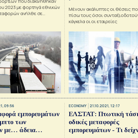
φορτίων που διακινήθηκαν
του 2023 με φορτηγά εθνικών
Μένουν ακάλυπτες οι θέσεις π
εταφορών ανήλθε σε
πίσω τους όσοι συνταξιοδοτούν
δες τόνους έναντι 67.445,8
κάγκελα οι οι εταιρείες
 κατά το α’ τρίμηνο του
1, 09:56
ECONOMY
21.10.2021, 12:17
αφορά εμπορευμάτων
ΕΛΣΤΑΤ: Πτωτική τάση
έμπτο των
οδικές μεταφορές
ν με… άδεια
εμπορευμάτων - Τι δείχ
στοιχεία