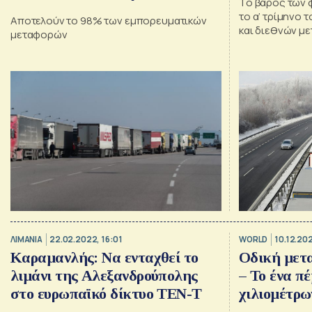
Το βάρος των 
φορτηγών
το α’ τρίμηνο 
Αποτελούν το 98% των εμπορευματικών
και διεθνών μ
μεταφορών
64.207,5 χιλιά
χιλιάδων τόνων
2022
ΛΙΜΑΝΙΑ
22.02.2022, 16:01
WORLD
10.12.202
Καραμανλής: Να ενταχθεί το
Οδική μετ
λιμάνι της Αλεξανδρούπολης
– Το ένα π
στο ευρωπαϊκό δίκτυο ΤΕΝ-Τ
χιλιομέτρω
οχήματα