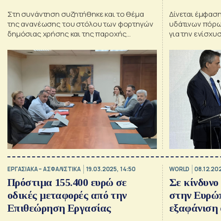
Στη συνάντηση συζητήθηκε και το θέμα
Δίνεται έμφαση
της ανανέωσης του στόλου των φορτηγών
υδάτινων πόρων
δημόσιας χρήσης και της παροχής
για την ενίσχ
κινήτρων
είπε ο Χρίστο
ΕΡΓΑΣΙΑΚΑ – ΑΣΦΑΛΙΣΤΙΚΑ
19.03.2025, 14:50
WORLD
08.12.20
Πρόστιμα 155.400 ευρώ σε
Σε κίνδυνο
οδικές μεταφορές από την
στην Ευρώπ
Επιθεώρηση Εργασίας
εξαφάνιση 
[γράφημα]