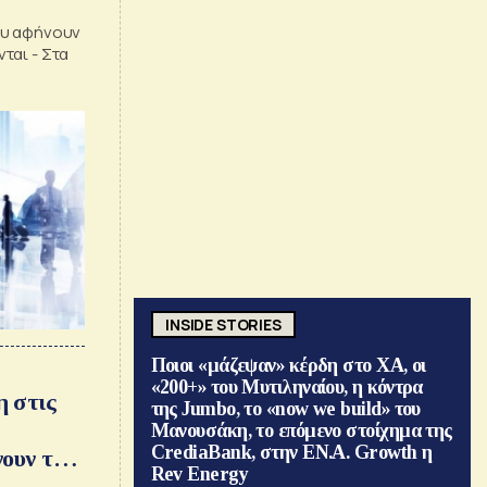
ου αφήνουν
ται - Στα
INSIDE STORIES
Ποιοι «μάζεψαν» κέρδη στο ΧΑ, οι
«200+» του Μυτιληναίου, η κόντρα
 στις
της Jumbo, το «now we build» του
Μανουσάκη, το επόμενο στοίχημα της
CrediaBank, στην ΕΝ.Α. Growth η
νουν τα
Rev Energy