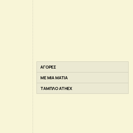
ΑΓΟΡΕΣ
ΜΕ ΜΙΑ ΜΑΤΙΑ
ΤΑΜΠΛΟ ATHEX