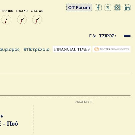
OT Forum
FTSE 100
DAX 30
CAC 40
Γ.Δ:
ΤΖΙΡΟΣ:
ουρισμός
#Πετρέλαιο
ων
 - Πού