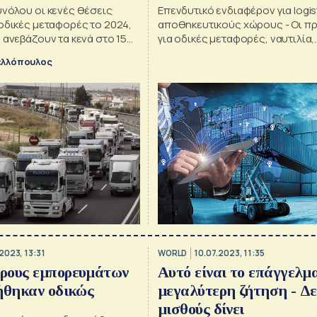
υνόλου οι κενές θέσεις
Επενδυτικό ενδιαφέρον για logist
οδικές μεταφορές το 2024,
αποθηκευτικούς χώρους - Οι π
 ανεβάζουν τα κενά στο 15%
για οδικές μεταφορές, ναυτιλία,
αερομεταφορές
ελλόπουλος
2023, 13:31
WORLD
10.07.2023, 11:35
ρους εμπορευμάτων
Αυτό είναι το επάγγελμ
ήθηκαν οδικώς
μεγαλύτερη ζήτηση - Δεί
μισθούς δίνει