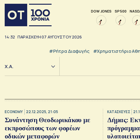
DOW JONES
SP 500
NASD
14:32
ΠΑΡΑΣΚΕΥΗ
07
ΑΥΓΟΥΣΤΟΥ
2026
#ρήτρα Διαφυγής
#Χρηματιστήριο Αθ
Χ.Α.
ECONOMY
22.12.2025, 21:05
ΚΑΤΑΣΚΕΥΕΣ
21.
Συνάντηση Θεοδωρικάκου με
Δήμας: Εκτ
εκπροσώπους των φορέων
πρόγραμμα
οδικών μεταφορών
υλοποιείτα