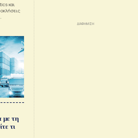
ics και
ροκλήσεις
α με τη
τε τι