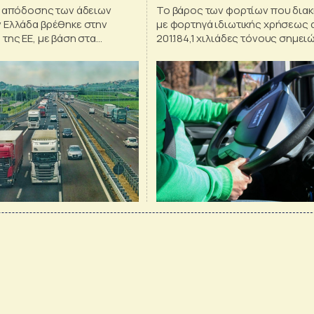
ς απόδοσης των άδειων
Το βάρος των φορτίων που δια
 Ελλάδα βρέθηκε στην
με φορτηγά ιδιωτικής χρήσεως 
της ΕΕ, με βάση στα
201.184,1 χιλιάδες τόνους σημε
urostat
μείωση 22,4%