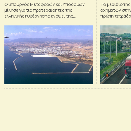
Ο υπουργός Μεταφορών και Υποδομών
Το μερίδιο τη
μίλησε για τις προτεραιόητες της
οχημάτων στην
ελληνικής κυβέρνησης ενόψει της
πρώτη τετράδα 
αναθεώρησης του κανονισμού ΤΕΝ-Τ στο
στοιχεία της E
άτυπο συμβούλιο των υπουργών
Μεταφορών της ΕΕ