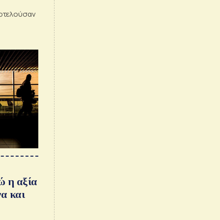
ποτελούσαν
ρώ η αξία
α και