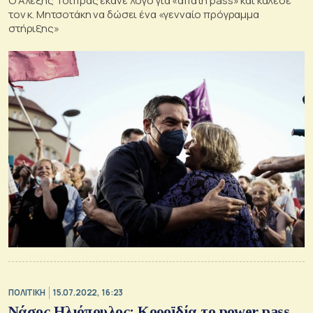
O Αλέξης Τσίπρας έκανε λόγο για «απάτη pass» και κάλεσε
τον κ. Μητσοτάκη να δώσει ένα «γενναίο πρόγραμμα
στήριξης»
ΠΟΛΙΤΙΚΗ
15.07.2022, 16:23
Νάσος Ηλιόπουλος: Κοροϊδία το power pass