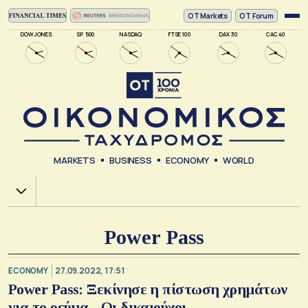
ΟΤ Markets
OT Forum
DOW JONES
SP 500
NASDAQ
FTSE 100
DAX 30
CAC 40
MARKETS
BUSINESS
ECONOMY
WORLD
Χ.Α.
Power Pass
ECONOMY
27.09.2022, 17:51
Power Pass: Ξεκίνησε η πίστωση χρημάτων
για το ρεύμα - Οι δικαιούχοι