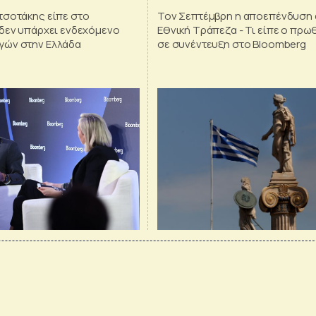
δισ. ευρώ
τσοτάκης είπε στο
Τον Σεπτέμβρη η αποεπένδυση 
 δεν υπάρχει ενδεχόμενο
Εθνική Τράπεζα - Τι είπε ο πρ
γών στην Ελλάδα
σε συνέντευξη στο Bloomberg