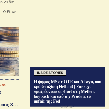
5,29 δισ.
 – GLF), ενώ
22
INSIDE STORIES
Η ψήφος MS σε ΟΤΕ και Allwyn, που
4:09
κρύβει αξία η HelleniQ Energy,
α
«μαζεύονται» οι short στη Metlen,
buyback και από την Prodea, το
unfair της Fed
ους 8