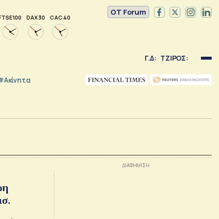
OT Forum
FTSE 100
DAX 30
CAC 40
Γ.Δ:
ΤΖΙΡΟΣ:
#Ακίνητα
ισ.