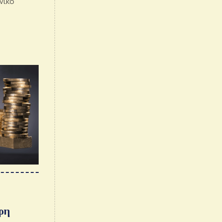
ηνικό
η
ρη