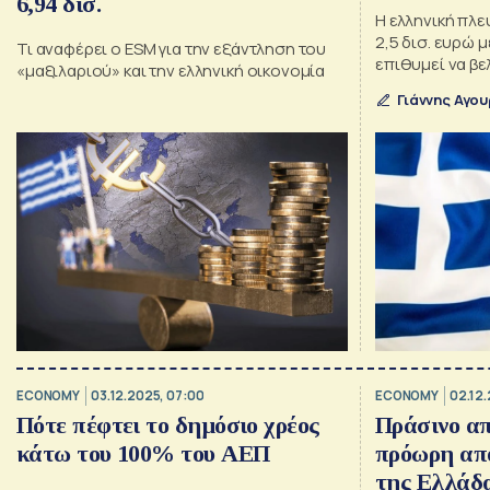
6,94 δισ.
Η ελληνική πλε
2,5 δισ. ευρώ 
Τι αναφέρει ο ESM για την εξάντληση του
επιθυμεί να βε
«μαξιλαριού» και την ελληνική οικονομία
περισσότερο το
Γιάννης Αγο
δημόσιο χρέο
ECONOMY
03.12.2025, 07:00
ECONOMY
02.12.
Πότε πέφτει το δημόσιο χρέος
Πράσινο απ
κάτω του 100% του ΑΕΠ
πρόωρη απ
της Ελλάδ