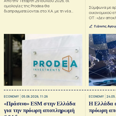
Από την Τετάρτη 29 Ιουλίου 2026, οι
ομολογίες της Prodea θα
Σύμφωνα με αρ
διαπραγματεύονται στο Χ.Α. με τη νέα
οικονομικού ε
ονομαστική τους αξία πεντακοσίων είκοσι
ΟΤ: «Δεν αποκ
(520,00) ευρώ.
και σε δεύτε
Γιάννης Αγο
φέτος», κάτι τ
ελληνικό δημό
ECONOMY
05.06.2026, 11:26
ECONOMY
24.05
«Πράσινο» ESM στην Ελλάδα
Η Ελλάδα ε
για την πρόωρη αποπληρωμή
πρόωρη απ