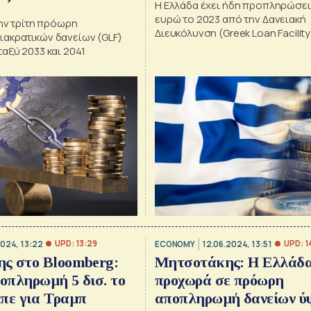
H Ελλάδα έχει ήδη προπληρώσει 
ευρώ το 2023 από την Δανειακή
την τρίτη πρόωρη
Διευκόλυνση (Greek Loan Facility
ακρατικών δανείων (GLF)
εξόφλησε πλήρως το ΔΝΤ το 20
αξύ 2033 και 2041
UPD: 13:29
UPD: 1
2024, 13:22
ECONOMY
12.06.2024, 13:51
ς στο Bloomberg:
Μητσοτάκης: Η Ελλάδ
οπληρωμή 5 δισ. το
προχωρά σε πρόωρη
είπε για Τραμπ
αποπληρωμή δανείων ύψ