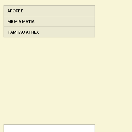
ΑΓΟΡΕΣ
ΜΕ ΜΙΑ ΜΑΤΙΑ
ΤΑΜΠΛΟ ATHEX