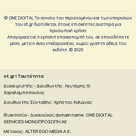
© ONE DIGITAL Το σύνολο του περιεχομένου και των υπηρεσιών
του ot.gr διατίθεται στους επισκέπτες αυστηρά για
προσωπική χρήση.
Απαγορεύεται η χρήση ή επανεκπομπή του, σε οποιοδήποτε
μέσο, μετά ή άνευ επεξεργασίας, χωρίς γραπτή άδεια του
εκδότη. © 2025
ot.gr | Ταυτότητα
Διαχειριστής - Διευθυντής: Λευτέρης Θ.
Χαραλαμπόπουλος
Διευθυντής Σύνταξης: Χρήστος Κολώνας
Ιδιοκτησία - Δικαιούχος domain name: ΟΝΕ DIGITAL
SERVICES MONOΠΡΟΣΩΠΗ ΑΕ
Μέτοχος: ALTER EGO MEDIA A.E.