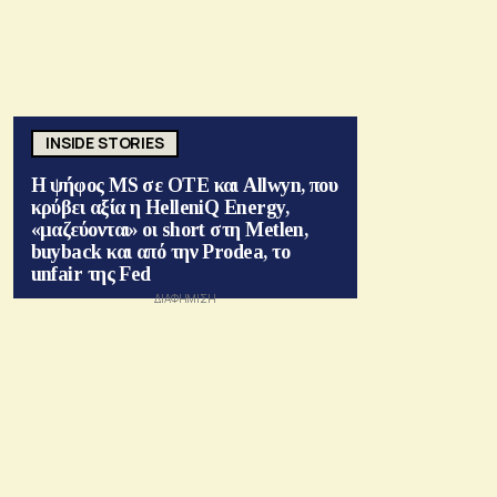
INSIDE STORIES
Η ψήφος MS σε ΟΤΕ και Allwyn, που
κρύβει αξία η HelleniQ Energy,
«μαζεύονται» οι short στη Metlen,
buyback και από την Prodea, το
unfair της Fed