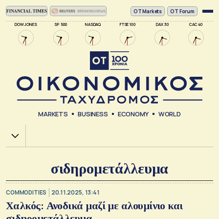
ΟΤ Markets
OT Forum
DOW JONES
SP 500
NASDAQ
FTSE 100
DAX 30
CAC 40
MARKETS
BUSINESS
ECONOMY
WORLD
Χ.Α.
σιδηρομετάλλευμα
COMMODITIES
20.11.2025, 13:41
Χαλκός: Ανοδικά μαζί με αλουμίνιο και
σιδηρομετάλλευμα