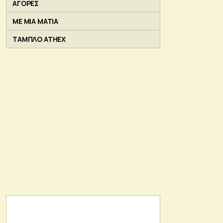
ΑΓΟΡΕΣ
ΜΕ ΜΙΑ ΜΑΤΙΑ
ΤΑΜΠΛΟ ATHEX