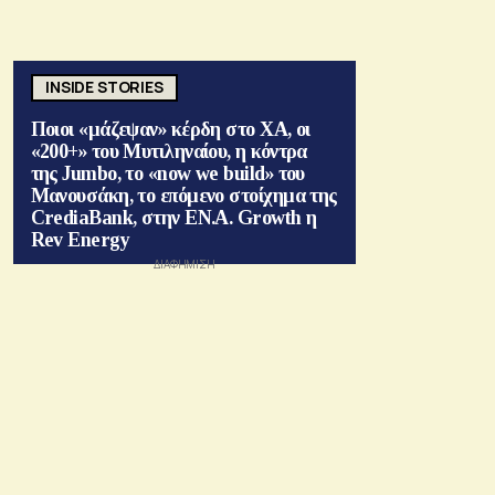
INSIDE STORIES
Ποιοι «μάζεψαν» κέρδη στο ΧΑ, οι
«200+» του Μυτιληναίου, η κόντρα
της Jumbo, το «now we build» του
Μανουσάκη, το επόμενο στοίχημα της
CrediaBank, στην ΕΝ.Α. Growth η
Rev Energy