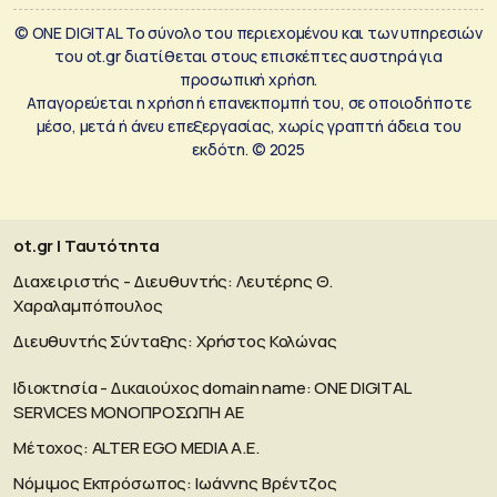
© ONE DIGITAL Το σύνολο του περιεχομένου και των υπηρεσιών
του ot.gr διατίθεται στους επισκέπτες αυστηρά για
προσωπική χρήση.
Απαγορεύεται η χρήση ή επανεκπομπή του, σε οποιοδήποτε
μέσο, μετά ή άνευ επεξεργασίας, χωρίς γραπτή άδεια του
εκδότη. © 2025
ot.gr | Ταυτότητα
Διαχειριστής - Διευθυντής: Λευτέρης Θ.
Χαραλαμπόπουλος
Διευθυντής Σύνταξης: Χρήστος Κολώνας
Ιδιοκτησία - Δικαιούχος domain name: ΟΝΕ DIGITAL
SERVICES MONOΠΡΟΣΩΠΗ ΑΕ
Μέτοχος: ALTER EGO MEDIA A.E.
Νόμιμος Εκπρόσωπος: Ιωάννης Βρέντζος