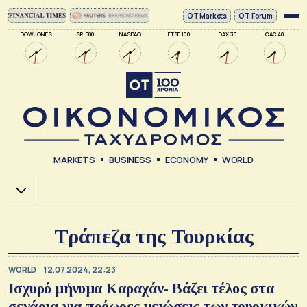
ΟΤ Markets
OT Forum
DOW JONES
SP 500
NASDAQ
FTSE 100
DAX 30
CAC 40
MARKETS
BUSINESS
ECONOMY
WORLD
Χ.Α.
Τράπεζα της Τουρκίας
WORLD
12.07.2024, 22:23
Ισχυρό μήνυμα Καραχάν- Βάζει τέλος στα
σενάρια για πρόωρες μειώσεις των τουρκικών