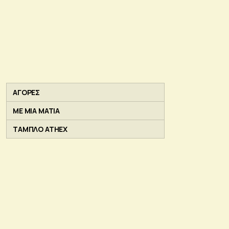
ΑΓΟΡΕΣ
ΜΕ ΜΙΑ ΜΑΤΙΑ
ΤΑΜΠΛΟ ATHEX