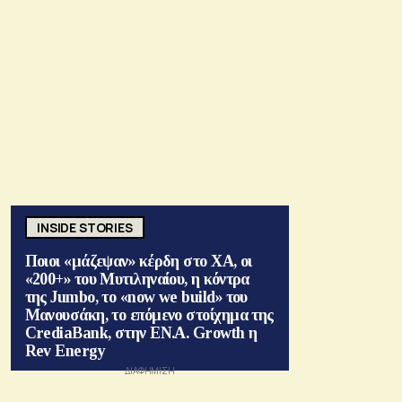
INSIDE STORIES
Ποιοι «μάζεψαν» κέρδη στο ΧΑ, οι
«200+» του Μυτιληναίου, η κόντρα
της Jumbo, το «now we build» του
Μανουσάκη, το επόμενο στοίχημα της
CrediaBank, στην ΕΝ.Α. Growth η
Rev Energy