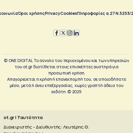
κοινωνία
Όροι χρήσης
Privacy
Cookies
Πληροφορίες α.27 Ν.5253/
© ONE DIGITAL Το σύνολο του περιεχομένου και των υπηρεσιών
του ot.gr διατίθεται στους επισκέπτες αυστηρά για
προσωπική χρήση.
Απαγορεύεται η χρήση ή επανεκπομπή του, σε οποιοδήποτε
μέσο, μετά ή άνευ επεξεργασίας, χωρίς γραπτή άδεια του
εκδότη. © 2025
ot.gr | Ταυτότητα
Διαχειριστής - Διευθυντής: Λευτέρης Θ.