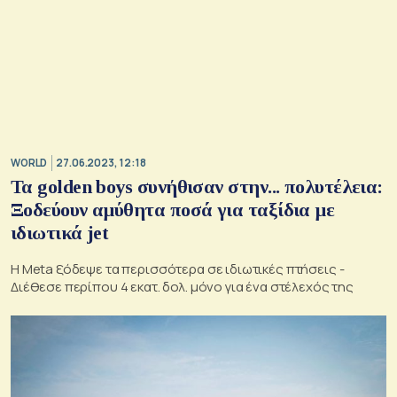
WORLD
27.06.2023, 12:18
Τα golden boys συνήθισαν στην... πολυτέλεια:
Ξοδεύουν αμύθητα ποσά για ταξίδια με
ιδιωτικά jet
Η Meta ξόδεψε τα περισσότερα σε ιδιωτικές πτήσεις -
Διέθεσε περίπου 4 εκατ. δολ. μόνο για ένα στέλεχός της