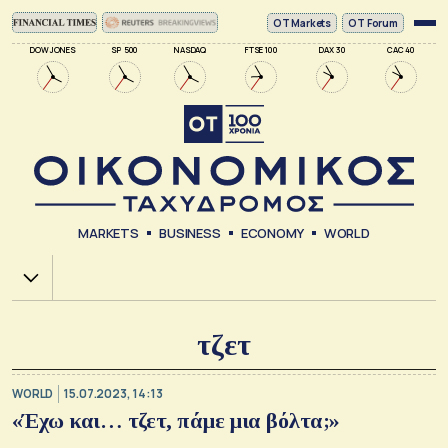
ΟΤ Markets
OT Forum
DOW JONES
SP 500
NASDAQ
FTSE 100
DAX 30
CAC 40
MARKETS
BUSINESS
ECONOMY
WORLD
Χ.Α.
τζετ
WORLD
15.07.2023, 14:13
«Έχω και… τζετ, πάμε μια βόλτα;»