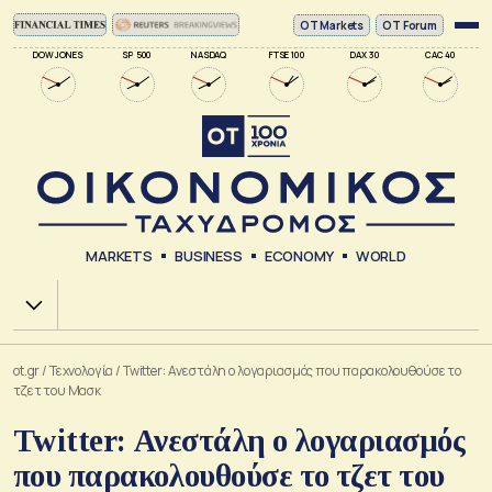
ΟΤ Markets
OT Forum
DOW JONES
SP 500
NASDAQ
FTSE 100
DAX 30
CAC 40
MARKETS
BUSINESS
ECONOMY
WORLD
Χ.Α.
ot.gr
/
Τεχνολογία
/
Twitter: Ανεστάλη ο λογαριασμός που παρακολουθούσε το
τζετ του Μασκ
Twitter: Ανεστάλη ο λογαριασμός
που παρακολουθούσε το τζετ του