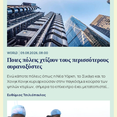
WORLD
09.08.2026, 08:00
Ποιες πόλεις χτίζουν τους περισσότερους
ουρανοξύστες
Ενώ κάποτε πόλεις όπως η Νέα Υόρκη, το Σικάγο και το
Χονγκ Κονγκ κυριαρχούσαν στην παγκόσμια κούρσα των
ψηλών κτιρίων, σήμερα το επίκεντρο έχει μετατοπιστεί
προς την Ασία
Ευθύμιος Τσιλιόπουλος