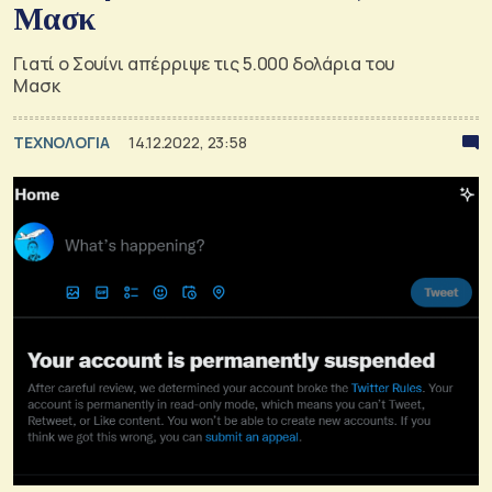
Μασκ
Γιατί ο Σουίνι απέρριψε τις 5.000 δολάρια του
Μασκ
ΤΕΧΝΟΛΟΓΙΑ
14.12.2022, 23:58