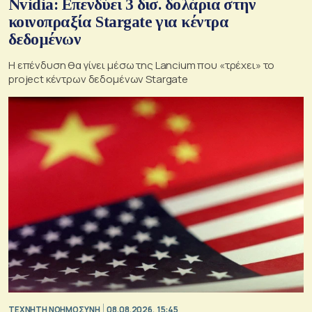
Nvidia: Επενδύει 3 δισ. δολάρια στην
κοινοπραξία Stargate για κέντρα
δεδομένων
Η επένδυση θα γίνει μέσω της Lancium που «τρέχει» το
project κέντρων δεδομένων Stargate
TΕΧΝΗΤΗ ΝΟΗΜΟΣΥΝΗ
08.08.2026, 15:45