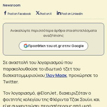
Newsroom
Post on Facebook
Post on X
Post on LinkedIn
Ανακαλύψτε περισσότερα άρθρα στα αποτελέσματα
αναζήτησης
Προσθήκη του ot.gr στην Google
Σε αναστολή του λογαριασμού που
παρακολουθούσε το ιδιωτικό τζετ του
δισεκατομμυριούχου
Ίλον Μασκ
, προχώρησε το
Twitter.
Τον λογαριασμό, @ElonJet , διαχειριζόταν ο
φοιτητής κολεγίου της Φλόριντα Τζακ Σουίνι και
είχε συγκεντρώσει περισσότερους από μισό