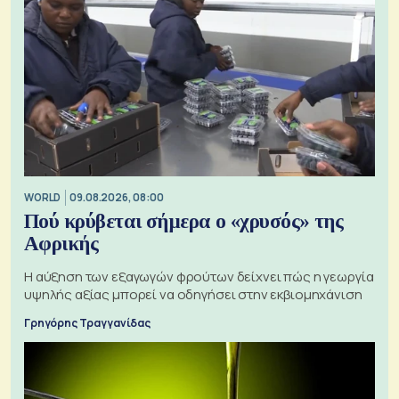
WORLD
09.08.2026, 08:00
Πού κρύβεται σήμερα ο «χρυσός» της
Αφρικής
Η αύξηση των εξαγωγών φρούτων δείχνει πώς η γεωργία
υψηλής αξίας μπορεί να οδηγήσει στην εκβιομηχάνιση
Γρηγόρης Τραγγανίδας