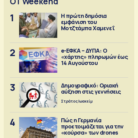
OT Weekend
1
Η πρώτη δημόσια
εμφάνιση του
Μοτζτάμπα Χαμενεΐ
2
e-ΕΦΚΑ – ΔΥΠΑ: Ο
«χάρτης» πληρωμών έως
14 Αυγούστου
3
Δημογραφικό: Οριακή
αύξηση στις γεννήσεις
Στράτος Ιωακείμ
4
Πώς η Γερμανία
προετοιμάζεται για την
«κούρσα» των drones