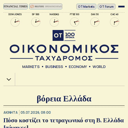
ΟΤ Markets
OT Forum
DOW JONES
SP 500
NASDAQ
FTSE 100
DAX 30
CAC 40
MARKETS
BUSINESS
ECONOMY
WORLD
Χ.Α.
βόρεια Ελλάδα
ΑΚΙΝΗΤΑ
05.07.2026, 08:00
Πόσο κοστίζει το τετραγωνικό στη Β. Ελλάδα
[πίνακες]