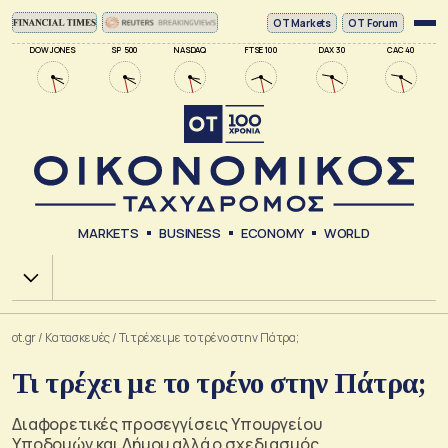
ΟΤ Markets
OT Forum
DOW JONES
SP 500
NASDAQ
FTSE 100
DAX 30
CAC 40
MARKETS
BUSINESS
ECONOMY
WORLD
Χ.Α.
ot.gr
/
Κατασκευές
/
Τι τρέχει με το τρένο στην Πάτρα;
Τι τρέχει με το τρένο στην Πάτρα;
Διαφορετικές προσεγγίσεις Υπουργείου
Υποδομών και Δήμου αλλά ο σχεδιασμός