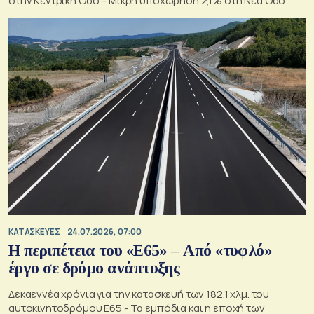
στην Κεντρική Οδό – Μικρή υποχώρηση 2,1% στη Νέα Οδό
ΚΑΤΑΣΚΕΥΕΣ
24.07.2026, 07:00
Η περιπέτεια του «Ε65» – Από «τυφλό»
έργο σε δρόμο ανάπτυξης
Δεκαεννέα χρόνια για την κατασκευή των 182,1 χλμ. του
αυτοκινητοδρόμου Ε65 - Τα εμπόδια και η εποχή των