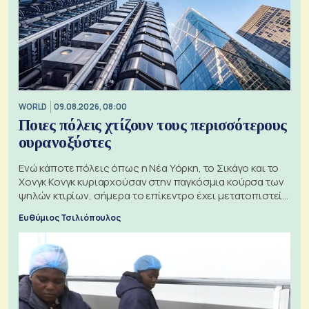
WORLD
09.08.2026, 08:00
Ποιες πόλεις χτίζουν τους περισσότερους
ουρανοξύστες
Ενώ κάποτε πόλεις όπως η Νέα Υόρκη, το Σικάγο και το
Χονγκ Κονγκ κυριαρχούσαν στην παγκόσμια κούρσα των
ψηλών κτιρίων, σήμερα το επίκεντρο έχει μετατοπιστεί
προς την Ασία
Ευθύμιος Τσιλιόπουλος