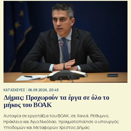
ΚΑΤΑΣΚΕΥΕΣ
06.08.2026, 20:45
Δήμας: Προχωρούν τα έργα σε όλο το
μήκος του ΒΟΑΚ
Αυτοψία σε εργοτάξια του ΒΟΑΚ, σε Χανιά, Ρέθυμνο,
Ηράκλειο και Άγιο Νικόλαο, πραγματοποίησε ο υπουργός
Υποδομών και Μεταφορών Χρίστος Δήμας