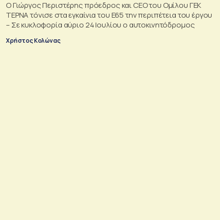
Ο Γιώργος Περιστέρης πρόεδρος και CEO του Ομίλου ΓΕΚ
ΤΕΡΝΑ τόνισε στα εγκαίνια του Ε65 την περιπέτεια του έργου
– Σε κυκλοφορία αύριο 24 Ιουλίου ο αυτοκινητόδρομος
Χρήστος Κολώνας