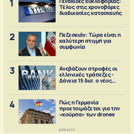
1
Πινακίδες κυκλοφορίας:
Τέλος στις χρονοβόρες
διαδικασίες κατασκευής
2
Πεζεσκιάν: Τώρα είναι η
καλύτερη στιγμή για
συμφωνία
3
Ανεβάζουν στροφές οι
ελληνικές τράπεζες -
Δάνεια 15 δισ. ο νέος
στόχος
4
Πώς η Γερμανία
προετοιμάζεται για την
«κούρσα» των drones