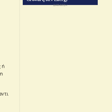
 ή
ση
αντι