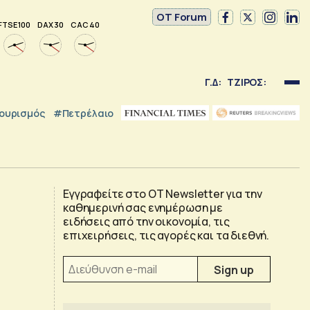
OT Forum
FTSE 100
DAX 30
CAC 40
Γ.Δ:
ΤΖΙΡΟΣ:
ουρισμός
#Πετρέλαιο
Εγγραφείτε στο OT Newsletter για την
καθημερινή σας ενημέρωση με
ειδήσεις από την οικονομία, τις
επιχειρήσεις, τις αγορές και τα διεθνή.