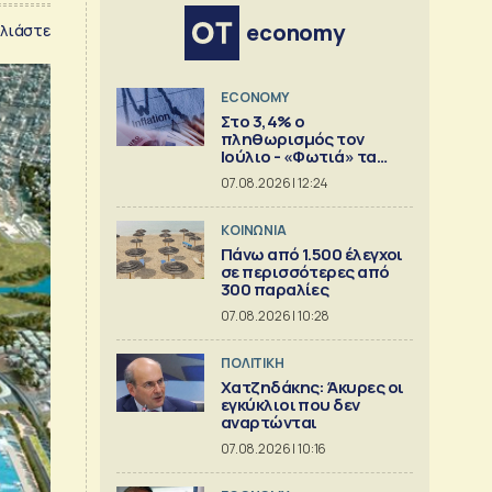
economy
λιάστε
ECONOMY
Στο 3,4% ο
πληθωρισμός τον
Ιούλιο - «Φωτιά» τα
καύσιμα
07.08.2026 | 12:24
ΚΟΙΝΩΝΙΑ
Πάνω από 1.500 έλεγχοι
σε περισσότερες από
300 παραλίες
07.08.2026 | 10:28
ΠΟΛΙΤΙΚΗ
Χατζηδάκης: Άκυρες οι
εγκύκλιοι που δεν
αναρτώνται
07.08.2026 | 10:16