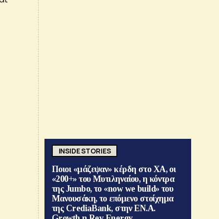
INSIDE STORIES
Ποιοι «μάζεψαν» κέρδη στο ΧΑ, οι
«200+» του Μυτιληναίου, η κόντρα
της Jumbo, το «now we build» του
Μανουσάκη, το επόμενο στοίχημα
της CrediaBank, στην ΕΝ.Α.
Growth η Rev Energy