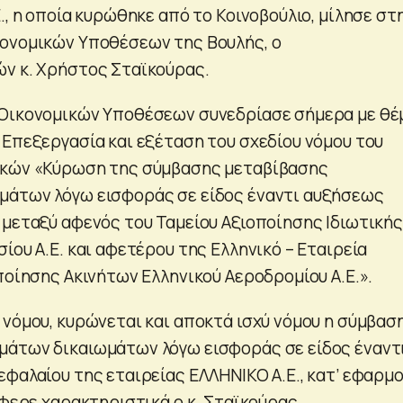
., η οποία κυρώθηκε από το Κοινοβούλιο, μίλησε στ
ονομικών Υποθέσεων της Βουλής, ο
ν κ. Χρήστος Σταϊκούρας.
 Οικονομικών Υποθέσεων συνεδρίασε σήμερα με θέ
 Επεξεργασία και εξέταση του σχεδίου νόμου του
ικών «Κύρωση της σύμβασης μεταβίβασης
μάτων λόγω εισφοράς σε είδος έναντι αυξήσεως
 μεταξύ αφενός του Ταμείου Αξιοποίησης Ιδιωτικής
ίου Α.Ε. και αφετέρου της Ελληνικό – Εταιρεία
ποίησης Ακινήτων Ελληνικού Αεροδρομίου Α.Ε.».
 νόμου, κυρώνεται και αποκτά ισχύ νόμου η σύμβασ
μάτων δικαιωμάτων λόγω εισφοράς σε είδος έναντ
εφαλαίου της εταιρείας ΕΛΛΗΝΙΚΟ Α.Ε., κατ’ εφαρμ
έφερε χαρακτηριστικά ο κ. Σταϊκούρας.