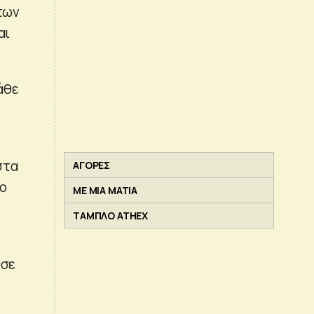
των
αι
άθε
στα
ΑΓΟΡΕΣ
το
ΜΕ ΜΙΑ ΜΑΤΙΑ
ΤΑΜΠΛΟ ATHEX
ύσε