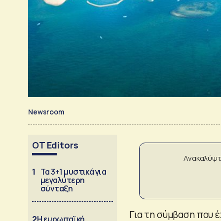
Newsroom
OT Editors
Ανακαλύψτ
1
Τα 3+1 μυστικά για
μεγαλύτερη
σύνταξη
Για τη σύμβαση που έ
2
Η ευρωπαϊκή