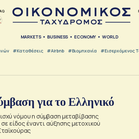
AQ
MARKETS
BUSINESS
ECONOMY
WORLD
ηνών
#Καταθέσεις
#Airbnb
#Βιομηχανία
#εισερχόμενος Τ
μβαση για το Ελληνικό
 ισχύ νόμου η σύμβαση μεταβίβασης
σε είδος έναντι αύξησης μετοχικού
 Σταϊκούρας