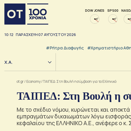
DOW JONES
SP 500
NASD
10:12
ΠΑΡΑΣΚΕΥΗ
07
ΑΥΓΟΥΣΤΟΥ
2026
#ρήτρα Διαφυγής
#Χρηματιστήριο Αθ
Χ.Α.
ot.gr
/
Economy
/
ΤΑΙΠΕΔ: Στη Βουλή η σύμβαση για το Ελληνικό
ΤΑΙΠΕΔ: Στη Βουλή η σύ
Με το σχέδιο νόμου, κυρώνεται και αποκτά
εμπραγμάτων δικαιωμάτων λόγω εισφοράς 
κεφαλαίου της ΕΛΛΗΝΙΚΟ Α.Ε., ανέφερε ο κ.