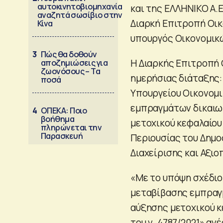
αυτοκινητοβιομηχανία
και της ΕΛΛΗΝΙΚΟ Α.Ε
αναζητά σωσίβιο στην
Διαρκή Επιτροπή Οικ
Κίνα
υπουργός Οικονομικώ
3
Πώς θα δοθούν
Η Διαρκής Επιτροπή
αποζημιώσεις για
ζωονόσους – Τα
ημερήσιας διάταξης:
ποσά
Υπουργείου Οικονομ
εμπραγμάτων δικαιω
4
ΟΠΕΚΑ: Ποιο
βοήθημα
μετοχικού κεφαλαίου
πληρώνεται την
Παρασκευή
Περιουσίας του Δημοσ
Διαχείρισης και Αξιο
«Με το υπόψη σχέδιο
μεταβίβασης εμπραγ
αύξησης μετοχικού κ
του ν. 4787/2021» αν