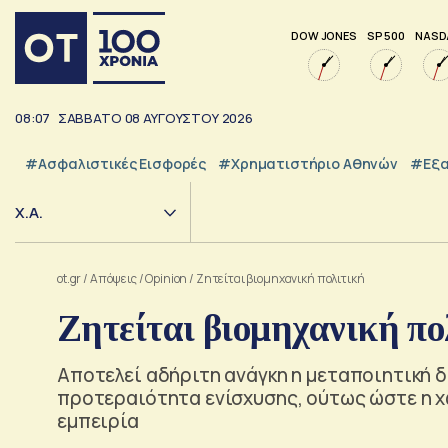
DOW JONES
SP 500
NASD
08:07
ΣΑΒΒΑΤΟ
08
ΑΥΓΟΥΣΤΟΥ
2026
#Ασφαλιστικές Εισφορές
#Χρηματιστήριο Αθηνών
#εξα
Χ.Α.
ot.gr
/
Απόψεις
/
Opinion
/
Ζητείται βιομηχανική πολιτική
Ζητείται βιομηχανική πο
Αποτελεί αδήριτη ανάγκη η μεταποιητική δ
προτεραιότητα ενίσχυσης, ούτως ώστε η χ
εμπειρία