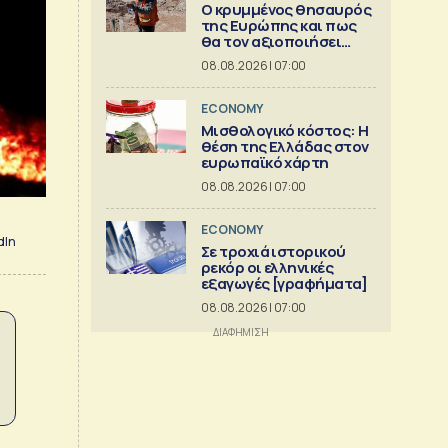
Ο κρυμμένος θησαυρός
της Ευρώπης και πως
θα τον αξιοποιήσει
[γράφημα]
08.08.2026 | 07:00
ECONOMY
Μισθολογικό κόστος: Η
θέση της Ελλάδας στον
ευρωπαϊκό χάρτη
08.08.2026 | 07:00
ECONOMY
dIn
Σε τροχιά ιστορικού
ρεκόρ οι ελληνικές
εξαγωγές [γραφήματα]
08.08.2026 | 07:00