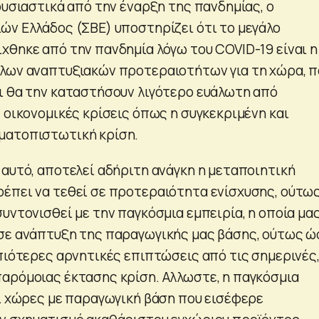
ουσιαστικά από την έναρξη της πανδημίας, ο
ών Ελλάδος (ΣΒΕ) υποστηρίζει ότι το μεγάλο
χθηκε από την πανδημία λόγω του COVID-19 είναι η
λων αναπτυξιακών προτεραιοτήτων για τη χώρα, π
ι θα την καταστήσουν λιγότερο ευάλωτη από
 οικονομικές κρίσεις όπως η συγκεκριμένη και
ματοπιστωτική κρίση.
 αυτό, αποτελεί αδήριτη ανάγκη η μεταποιητική
έπει να τεθεί σε προτεραιότητα ενίσχυσης, ούτω
υντονισθεί με την παγκόσμια εμπειρία, η οποία μα
σε ανάπτυξη της παραγωγικής μας βάσης, ούτως ώ
ηπιότερες αρνητικές επιπτώσεις από τις σημερινές
αρόμοιας έκτασης κρίση. Αλλωστε, η παγκόσμια
τι χώρες με παραγωγική βάση που εισέφερε