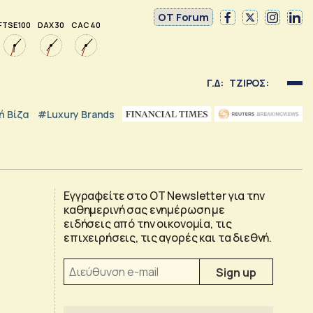
OT Forum
FTSE 100
DAX 30
CAC 40
Γ.Δ:
ΤΖΙΡΟΣ:
 Βίζα
#luxury Brands
Εγγραφείτε στο OT Newsletter για την
καθημερινή σας ενημέρωση με
ειδήσεις από την οικονομία, τις
επιχειρήσεις, τις αγορές και τα διεθνή.