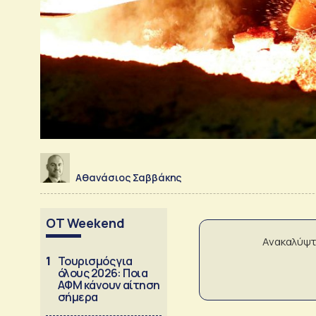
Αθανάσιος Σαββάκης
OT Weekend
Ανακαλύψτ
1
Τουρισμός για
όλους 2026: Ποια
ΑΦΜ κάνουν αίτηση
σήμερα