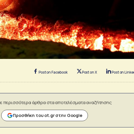
Post on Facebook
Post on X
Post on Linke
ε περισσότερα άρθρα στα αποτελέσματα αναζήτησης
Προσθήκη του ot.gr στην Google