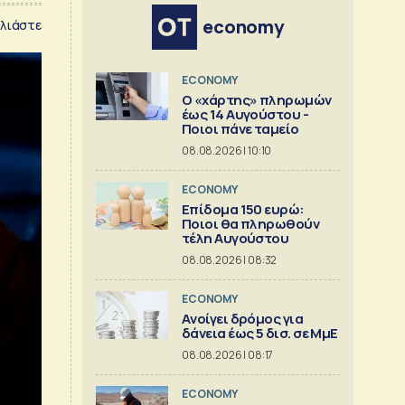
economy
λιάστε
ECONOMY
Ο «χάρτης» πληρωμών
έως 14 Αυγούστου -
Ποιοι πάνε ταμείο
08.08.2026 | 10:10
ECONOMY
Επίδομα 150 ευρώ:
Ποιοι θα πληρωθούν
τέλη Αυγούστου
08.08.2026 | 08:32
ECONOMY
Aνοίγει δρόμος για
δάνεια έως 5 δισ. σε ΜμΕ
08.08.2026 | 08:17
ECONOMY