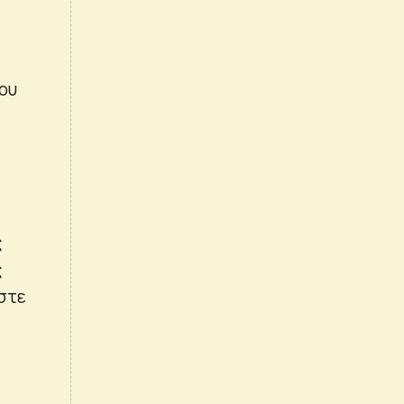
ου
ς
ς
στε
,