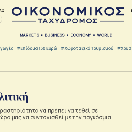
AQ
MARKETS
BUSINESS
ECONOMY
WORLD
γωγές
#Επίδομα 150 Ευρώ
#Χωροταξικό Τουρισμού
#Χρυσή
λιτική
ραστηριότητα να πρέπει να τεθεί σε
ώρα μας να συντονισθεί με την παγκόσμια