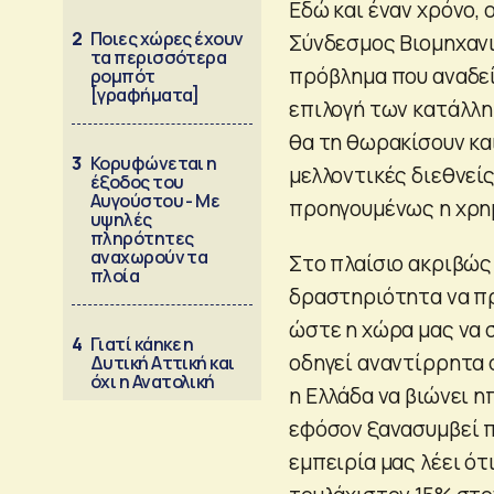
Εδώ και έναν χρόνο, 
2
Ποιες χώρες έχουν
Σύνδεσμος Βιομηχανι
τα περισσότερα
πρόβλημα που αναδεί
ρομπότ
[γραφήματα]
επιλογή των κατάλλη
θα τη θωρακίσουν κα
3
Κορυφώνεται η
μελλοντικές διεθνείς
έξοδος του
Αυγούστου - Με
προηγουμένως η χρη
υψηλές
πληρότητες
αναχωρούν τα
Στο πλαίσιο ακριβώς
πλοία
δραστηριότητα να πρ
ώστε η χώρα μας να σ
4
Γιατί κάηκε η
οδηγεί αναντίρρητα 
Δυτική Αττική και
όχι η Ανατολική
η Ελλάδα να βιώνει 
εφόσον ξανασυμβεί π
εμπειρία μας λέει ό