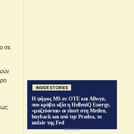
ο σε
λούν
όρο
INSIDE STORIES
ο
Η ψήφος MS σε ΟΤΕ και Allwyn,
που κρύβει αξία η HelleniQ Energy,
πως
«μαζεύονται» οι short στη Metlen,
buyback και από την Prodea, το
unfair της Fed