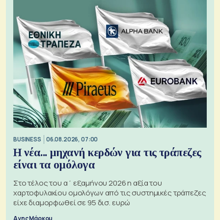
BUSINESS
06.08.2026, 07:00
Η νέα... μηχανή κερδών για τις τράπεζες
είναι τα ομόλογα
Στο τέλος του α΄ εξαμήνου 2026 η αξία του
χαρτοφυλακίου ομολόγων από τις συστημικές τράπεζες
είχε διαμορφωθεί σε 95 δισ. ευρώ
Αγης Μάρκου