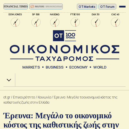
ΟΤ Markets
OT Forum
DOW JONES
SP 500
NASDAQ
FTSE 100
DAX 30
CAC 40
MARKETS
BUSINESS
ECONOMY
WORLD
Χ.Α.
ot.gr
/
Επικαιρότητα
/
Κοινωνία
/
Έρευνα: Μεγάλο το οικονομικό κόστος της
καθιστικής ζωής στην Ελλάδα
Έρευνα: Μεγάλο το οικονομικό
κόστος της καθιστικής ζωής στην