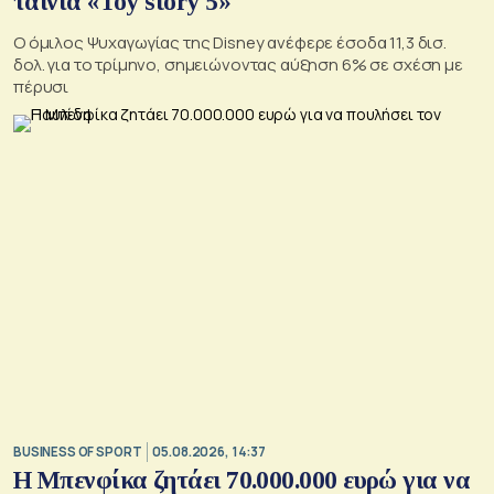
ταινία «Toy story 5»
Ο όμιλος Ψυχαγωγίας της Disney ανέφερε έσοδα 11,3 δισ.
δολ. για το τρίμηνο, σημειώνοντας αύξηση 6% σε σχέση με
πέρυσι
BUSINESS OF SPORT
05.08.2026, 14:37
Η Μπενφίκα ζητάει 70.000.000 ευρώ για να