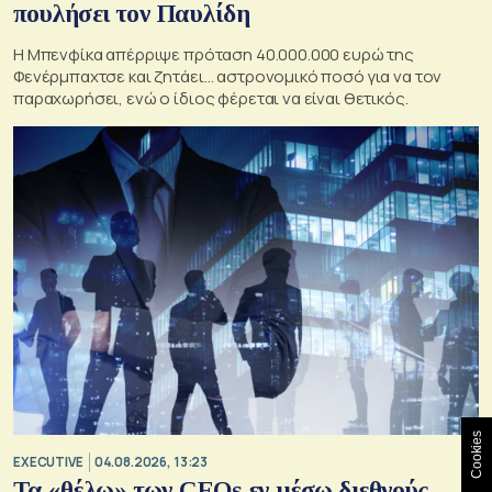
πουλήσει τον Παυλίδη
Η Μπενφίκα απέρριψε πρόταση 40.000.000 ευρώ της
Φενέρμπαχτσε και ζητάει… αστρονομικό ποσό για να τον
παραχωρήσει, ενώ ο ίδιος φέρεται να είναι θετικός.
Cookies
EXECUTIVE
04.08.2026, 13:23
Τα «θέλω» των CEOs εν μέσω διεθνούς