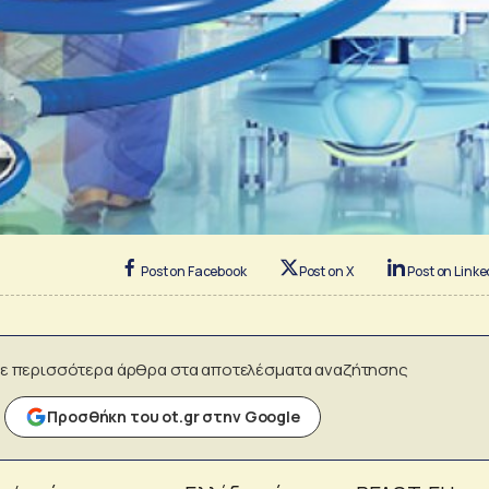
Post on Facebook
Post on X
Post on Linke
ε περισσότερα άρθρα στα αποτελέσματα αναζήτησης
Προσθήκη του ot.gr στην Google