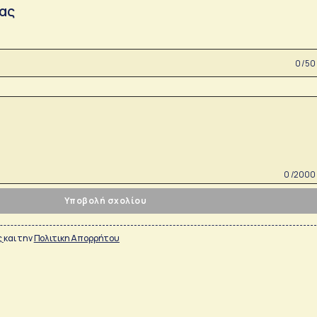
σας
0 /50
0 /2000
Υποβολή σχολίου
ς
και την
Πολιτικη Απορρήτου