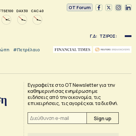
OT Forum
FTSE 100
DAX 30
CAC 40
Γ.Δ:
ΤΖΙΡΟΣ:
ρώπη
#Πετρέλαιο
Εγγραφείτε στο OT Newsletter για την
καθημερινή σας ενημέρωση με
ση
ειδήσεις από την οικονομία, τις
επιχειρήσεις, τις αγορές και τα διεθνή.