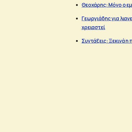
Θεοχάρης: Μόνο ο εμ
Γεωργιάδης για λιαν
χρειαστεί
Συντάξεις: Ξεκινά η