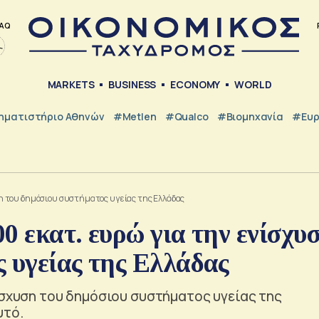
AQ
MARKETS
BUSINESS
ECONOMY
WORLD
ηματιστήριο Αθηνών
#metlen
#Qualco
#Βιομηχανία
#Ευ
υση του δημόσιου συστήματος υγείας της Ελλάδας
0 εκατ. ευρώ για την ενίσχυ
 υγείας της Ελλάδας
ίσχυση του δημόσιου συστήματος υγείας της
υτό.