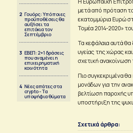
Η Ευρωπαϊκή Επιτροπ
μετά από πρόταση το
2
Γουόρς: Υπό ποιες
εκατομμύρια Ευρώ σ
προϋποθέσεις θα
αυξήσει τα
Τομέα 2014-2020» το
επιτόκια τον
Σεπτέμβριο
Τα κεφάλαια αυτά θα
υγείας της χώρας κα
3
ΕΒΕΠ: 2+1 δράσεις
που αναμένει η
σχετική ανακοίνωση 
επιχειρηματική
κοινότητα
Πιο συγκεκριμένα θα
μονάδων για την ανα
4
Νέες απάτες στα
crypto - Τα
βελτίωση παροχής υπ
υποψήφια θύματα
υποστήριξη της ψυχι
Σχετικά άρθρα: