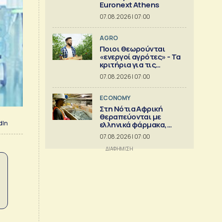
Euronext Athens
07.08.2026 | 07:00
AGRO
Ποιοι θεωρούνται
«ενεργοί αγρότες» - Τα
κριτήρια για τις
ενισχύσεις
07.08.2026 | 07:00
ECONOMY
Στη Νότια Αφρική
θεραπεύονται με
dIn
ελληνικά φάρμακα,
στέλνουν αργίλιο
07.08.2026 | 07:00