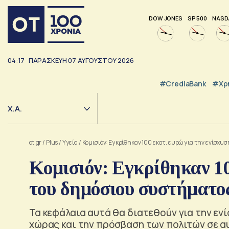
DOW JONES
SP 500
NASD
04:17
ΠΑΡΑΣΚΕΥΗ
07
ΑΥΓΟΥΣΤΟΥ
2026
#CrediaBank
#Χρ
Χ.Α.
ot.gr
/
Plus
/
Υγεία
/
Κομισιόν: Εγκρίθηκαν 100 εκατ. ευρώ για την ενίσχ
Κομισιόν: Εγκρίθηκαν 10
του δημόσιου συστήματος
Τα κεφάλαια αυτά θα διατεθούν για την εν
χώρας και την πρόσβαση των πολιτών σε α