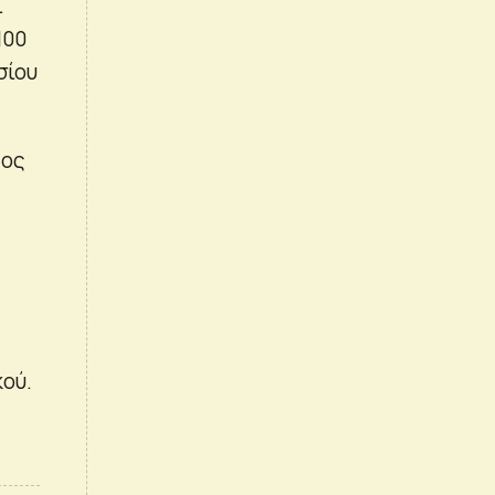
ι
100
σίου
τος
κού.