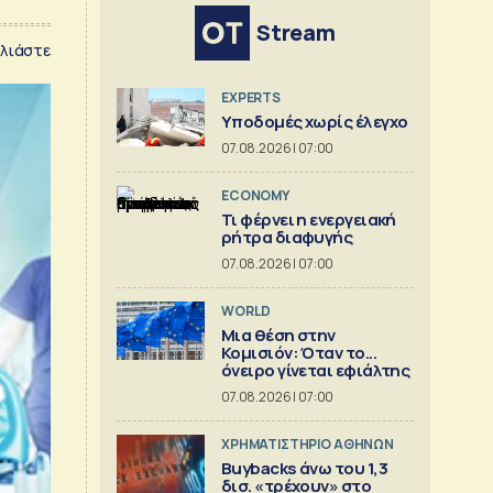
Stream
λιάστε
EXPERTS
Υποδομές χωρίς έλεγχο
07.08.2026 | 07:00
ECONOMY
Τι φέρνει η ενεργειακή
ρήτρα διαφυγής
07.08.2026 | 07:00
WORLD
Μια θέση στην
Κομισιόν: Όταν το...
όνειρο γίνεται εφιάλτης
07.08.2026 | 07:00
XΡΗΜΑΤΙΣΤΗΡΙΟ ΑΘΗΝΩΝ
Buybacks άνω του 1,3
δισ. «τρέχουν» στο