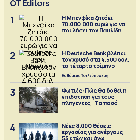
OT Editors
1
Η Μπενφίκα ζητάει
70.000.000 ευρώ για να
πουλήσει τον Παυλίδη
2
Η Deutsche Bank βλέπει
τον χρυσό στα 4.600 δολ.
το τέταρτο τρίμηνο
Ευθύμιος Τσιλιόπουλος
3
Φωτιές: Πώς θα δοθεί η
επιδότηση για τους
πληγέντες - Τα ποσά
4
Νέες 8.000 θέσεις
εργασίας για ανέργους
55 ετών και άνω