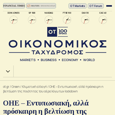
ΟΤ Markets
OT Forum
DOW JONES
SP 500
NASDAQ
FTSE 100
DAX 30
CAC 40
MARKETS
BUSINESS
ECONOMY
WORLD
Χ.Α.
ot.gr
/
Green
/
Κλιματική αλλαγή
/
ΟΗΕ – Εντυπωσιακή, αλλά πρόσκαιρη η
βελτίωση της ποιότητας του αέρα λόγω των lockdown
ΟΗΕ – Εντυπωσιακή, αλλά
πρόσκαιρη η βελτίωση της