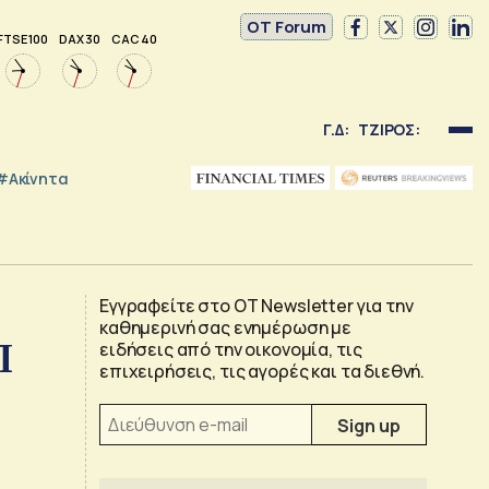
OT Forum
FTSE 100
DAX 30
CAC 40
Γ.Δ:
ΤΖΙΡΟΣ:
#Ακίνητα
Εγγραφείτε στο OT Newsletter για την
καθημερινή σας ενημέρωση με
Π
ειδήσεις από την οικονομία, τις
επιχειρήσεις, τις αγορές και τα διεθνή.