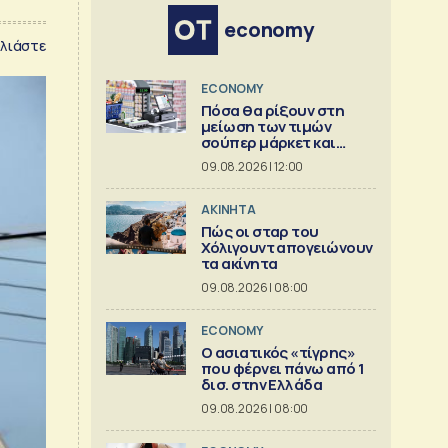
economy
λιάστε
ECONOMY
Πόσα θα ρίξουν στη
μείωση των τιμών
σούπερ μάρκετ και
βιομηχανία
09.08.2026 | 12:00
ΑΚΙΝΗΤΑ
Πώς οι σταρ του
Χόλιγουντ απογειώνουν
τα ακίνητα
09.08.2026 | 08:00
ECONOMY
Ο ασιατικός «τίγρης»
που φέρνει πάνω από 1
δισ. στην Ελλάδα
09.08.2026 | 08:00