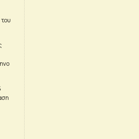
 του
ς
μηνο
%
αση