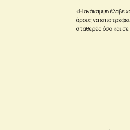
«Η ανάκαμψη έλαβε χ
όρους να επιστρέφει 
σταθερές όσο και σε