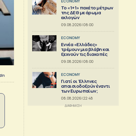
ECONOMY
Το «1+1» πακέτο μέτρων
της ΔΕΘ με άρωμα
εκλογών
09.08.2026 | 08:00
ECONOMY
Εννέα «Ελλάδες»
τρέμουν μια βλάβη και
ξεχνούν τις διακοπές
09.08.2026 | 08:00
ECONOMY
dIn
Γιατί οι Έλληνες
απαισιοδοξούν έναντι
των Ευρωπαίων;
08.08.2026 | 22:48