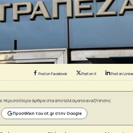
Post on Facebook
Post on X
Post on Linke
ε περισσότερα άρθρα στα αποτελέσματα αναζήτησης
Προσθήκη του ot.gr στην Google