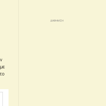
εν
 με
το