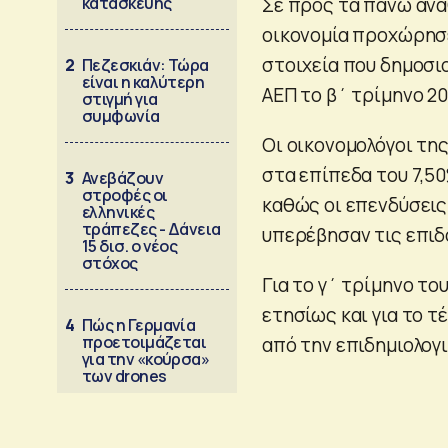
κατασκευής
Σε προς τα πάνω ανα
οικονομία προχώρησε
στοιχεία που δημοσιο
2
Πεζεσκιάν: Τώρα
είναι η καλύτερη
ΑΕΠ το β΄ τρίμηνο 20
στιγμή για
συμφωνία
Οι οικονομολόγοι τη
στα επίπεδα του 7,5
3
Ανεβάζουν
στροφές οι
καθώς οι επενδύσεις
ελληνικές
τράπεζες - Δάνεια
υπερέβησαν τις επιδό
15 δισ. ο νέος
στόχος
Για το γ΄ τρίμηνο το
ετησίως και για το 
4
Πώς η Γερμανία
προετοιμάζεται
από την επιδημιολογ
για την «κούρσα»
των drones