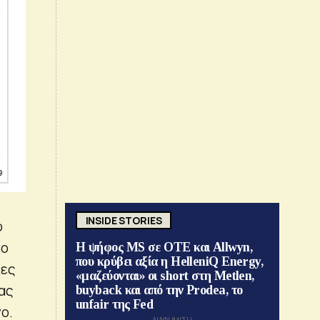
INSIDE STORIES
ό
νο
Η ψήφος MS σε ΟΤΕ και Allwyn,
που κρύβει αξία η HelleniQ Energy,
ίες
«μαζεύονται» οι short στη Metlen,
ας
buyback και από την Prodea, το
unfair της Fed
ο.