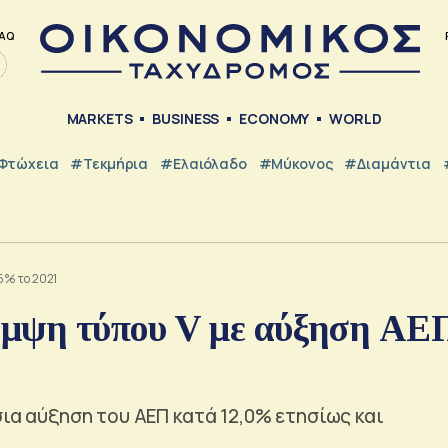
AQ
MARKETS
BUSINESS
ECONOMY
WORLD
Φτώχεια
#Τεκμήρια
#Ελαιόλαδο
#Μύκονος
#Διαμάντια
5% το 2021
αμψη τύπου V με αύξηση ΑΕ
σια αύξηση του ΑΕΠ κατά 12,0% ετησίως και