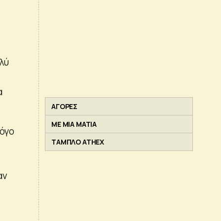
λύ
α
ΑΓΟΡΕΣ
ΜΕ ΜΙΑ ΜΑΤΙΑ
λόγο
ΤΑΜΠΛΟ ATHEX
αν