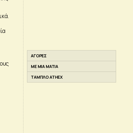
ικά.
ία
ΑΓΟΡΕΣ
σους
ΜΕ ΜΙΑ ΜΑΤΙΑ
ΤΑΜΠΛΟ ATHEX