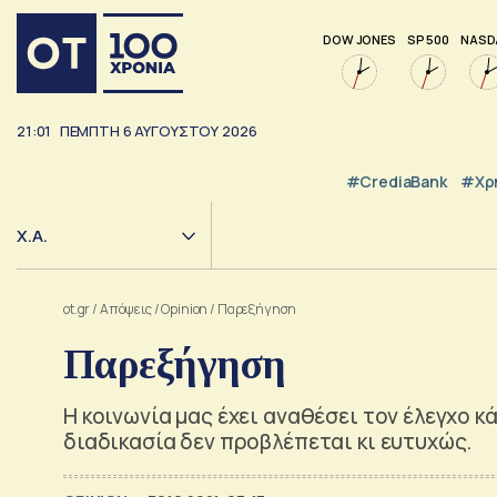
DOW JONES
SP 500
NASD
21:01
ΠΈΜΠΤΗ
6
ΑΥΓΟΎΣΤΟΥ
2026
#CrediaBank
#Χρ
Χ.Α.
ot.gr
/
Απόψεις
/
Opinion
/
Παρεξήγηση
Παρεξήγηση
Η κοινωνία μας έχει αναθέσει τον έλεγχο 
διαδικασία δεν προβλέπεται κι ευτυχώς.