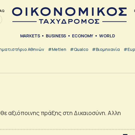
AQ
MARKETS
BUSINESS
ECONOMY
WORLD
ηματιστήριο Αθηνών
#metlen
#Qualco
#Βιομηχανία
#Ευ
κάθε αξιόποινης πράξης στη Δικαιοσύνη. Αλλη