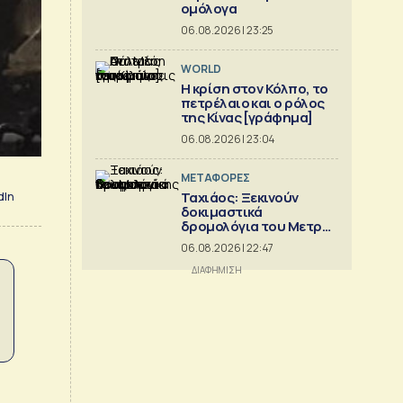
ομόλογα
06.08.2026 | 23:25
WORLD
Η κρίση στoν Κόλπο, το
πετρέλαιο και ο ρόλος
της Κίνας [γράφημα]
06.08.2026 | 23:04
ΜΕΤΑΦΟΡΕΣ
Ταχιάος: Ξεκινούν
dIn
δοκιμαστικά
δρομολόγια του Μετρό
Θεσσαλονίκης προς
06.08.2026 | 22:47
Καλαμαριά