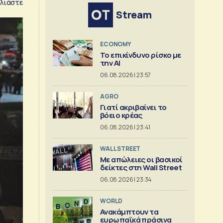
λιάστε
Stream
ECONOMY
Το επικίνδυνο ρίσκο με
την ΑΙ
06.08.2026 | 23:57
AGRO
Γιατί ακριβαίνει το
βόειο κρέας
06.08.2026 | 23:41
WALL STREET
Με απώλειες οι βασικοί
δείκτες στη Wall Street
06.08.2026 | 23:34
WORLD
Ανακάμπτουν τα
ευρωπαϊκά πράσινα