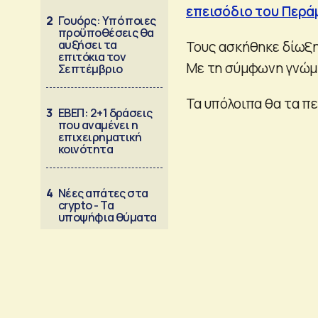
επεισόδιο του Περά
2
Γουόρς: Υπό ποιες
προϋποθέσεις θα
αυξήσει τα
Τους ασκήθηκε δίωξη
επιτόκια τον
Με τη σύμφωνη γνώμη
Σεπτέμβριο
Τα υπόλοιπα θα τα πε
3
ΕΒΕΠ: 2+1 δράσεις
που αναμένει η
επιχειρηματική
κοινότητα
4
Νέες απάτες στα
crypto - Τα
υποψήφια θύματα