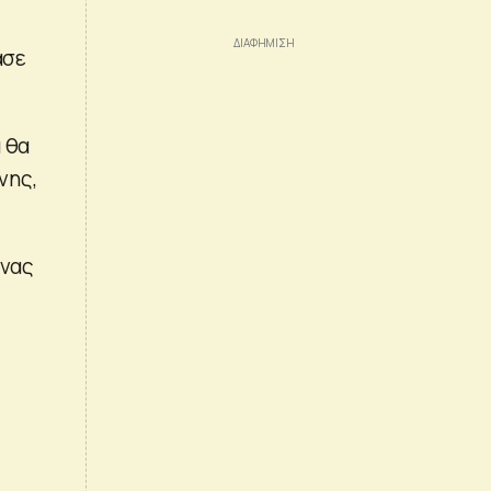
ασε
 θα
νης,
ένας