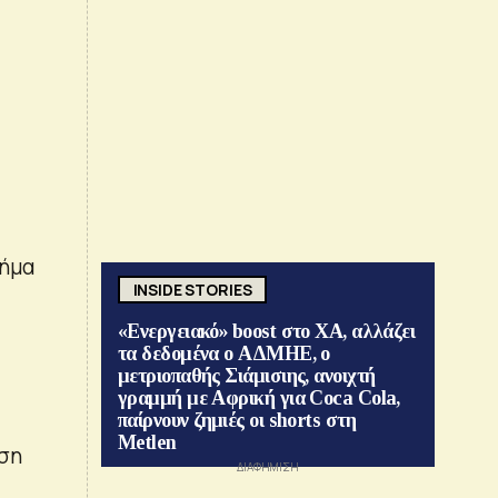
μήμα
INSIDE STORIES
«Ενεργειακό» boost στο ΧΑ, αλλάζει
τα δεδομένα ο ΑΔΜΗΕ, ο
μετριοπαθής Σιάμισιης, ανοιχτή
γραμμή με Αφρική για Coca Cola,
παίρνουν ζημιές οι shorts στη
Metlen
εση