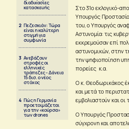
διαδικασίες
κατασκευής
Στο 31ο εκλογικό-απ
Υπουργός Προστασίας
του, ο Υπουργός ανα
2
Πεζεσκιάν: Τώρα
είναι η καλύτερη
Αστυνομία: τις κυβε
στιγμή για
συμφωνία
εκκρεμούσαν επί πολ
αστυνομικών, στην 
3
Ανεβάζουν
την ψηφιοποίηση υπη
στροφές οι
ελληνικές
πορείες κ.α.
τράπεζες - Δάνεια
15 δισ. ο νέος
στόχος
Ο κ. Θεοδωρικάκος έ
και μετά το περιστα
εμβολιαστούν και οι 
4
Πώς η Γερμανία
προετοιμάζεται
για την «κούρσα»
Ο Υπουργός Προστασί
των drones
σύγχρονη και αποτελ