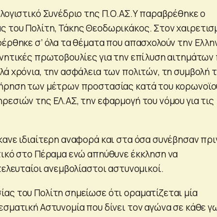
ολογιστικό Συνέδριο της Π.Ο.ΑΣ.Υ παραβρέθηκε ο
 του Πολίτη, Τάκης Θεοδωρικάκος. Στον χαιρετισ
φέρθηκε σ’ όλα τα θέματα που απασχολούν την Ελλη
ρνητικές πρωτοβουλίες για την επίλυση αιτημάτων
λά χρόνια, την ασφάλεια των πολιτών, τη συμβολή 
τήρηση των μέτρων προστασίας κατά του κορωνοϊο
ρεσιών της ΕΛ.ΑΣ, την εφαρμογή του νόμου για τις
κανε ιδιαίτερη αναφορά και στα όσα συνέβησαν πρι
τικό στο Πέραμα ενώ απηύθυνε έκκληση να
τελευταίοι ανεμβολίαστοι αστυνομικοί.
ας του Πολίτη σημείωσε ότι οραματίζεται μία
εσματική Αστυνομία που δίνει τον αγώνα σε κάθε γ