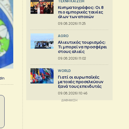
TΕΧΝΗ ΚΑΙ ΖΩΗ
Κινηματογράφος: Οι 8
πιο εμπορικές ταινίες
όλων των εποχών
09.08.2026 | 11:25
AGRO
Αλιευτικός τουρισμός:
Τι μπορεί να προσφέρει
στους αλιείς
09.08.2026 | 11:02
WORLD
Γιατί οι ευρωπαϊκές
dIn
μετοχές προσελκύουν
ξανά τους επενδυτές
09.08.2026 | 10:46