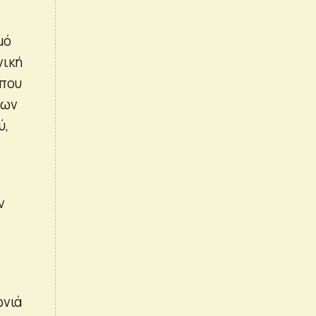
μό
νική
 που
των
ύ,
ν
ωνιά