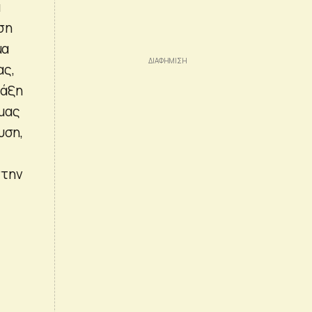
α
ση
μα
ας,
ράξη
 μας
υση,
στην