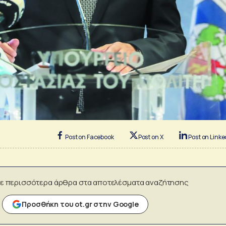
Post on Facebook
Post on X
Post on Linke
ε περισσότερα άρθρα στα αποτελέσματα αναζήτησης
Προσθήκη του ot.gr στην Google