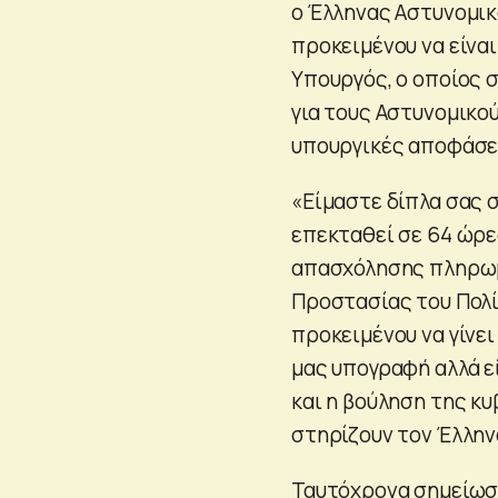
ο Έλληνας Αστυνομικό
προκειμένου να είνα
Υπουργός, ο οποίος 
για τους Αστυνομικο
υπουργικές αποφάσεις
«Είμαστε δίπλα σας σ
επεκταθεί σε 64 ώρε
απασχόλησης πληρωμ
Προστασίας του Πολί
προκειμένου να γίνει
μας υπογραφή αλλά ε
και η βούληση της κ
στηρίζουν τον Έλλην
Ταυτόχρονα σημείωσε