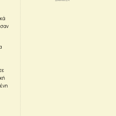
ικά
ησαν
α
τε
ική
μένη