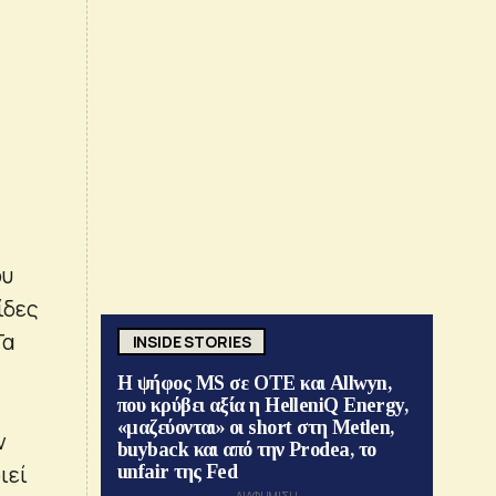
ου
ίδες
Τα
INSIDE STORIES
Η ψήφος MS σε ΟΤΕ και Allwyn,
που κρύβει αξία η HelleniQ Energy,
«μαζεύονται» οι short στη Metlen,
ν
buyback και από την Prodea, το
ιεί
unfair της Fed