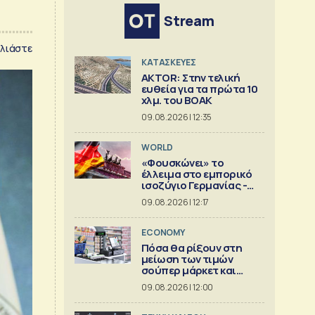
Stream
λιάστε
ΚΑΤΑΣΚΕΥΕΣ
AKTOR: Στην τελική
ευθεία για τα πρώτα 10
χλμ. του ΒΟΑΚ
09.08.2026 | 12:35
WORLD
«Φουσκώνει» το
έλλειμα στο εμπορικό
ισοζύγιο Γερμανίας -
Κίνας
09.08.2026 | 12:17
ECONOMY
Πόσα θα ρίξουν στη
μείωση των τιμών
σούπερ μάρκετ και
βιομηχανία
09.08.2026 | 12:00