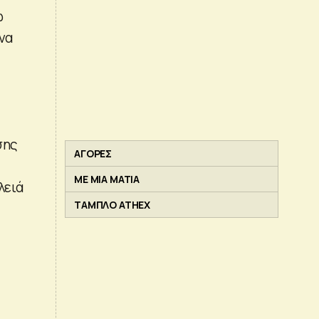
ω
να
»
σης
ΑΓΟΡΕΣ
ΜΕ ΜΙΑ ΜΑΤΙΑ
λειά
ΤΑΜΠΛΟ ATHEX