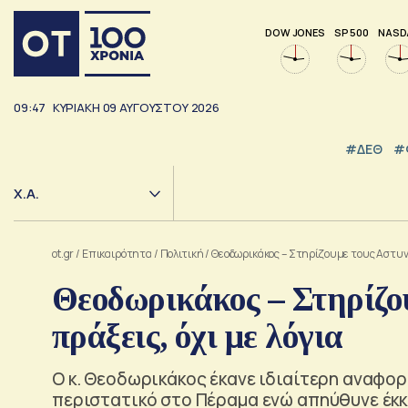
DOW JONES
SP 500
NASD
09:47
ΚΥΡΙΑΚΗ
09
ΑΥΓΟΥΣΤΟΥ
2026
#ΔΕΘ
#
Χ.Α.
ot.gr
/
Επικαιρότητα
/
Πολιτική
/
Θεοδωρικάκος – Στηρίζουμε τους Αστυνο
Θεοδωρικάκος – Στηρίζο
πράξεις, όχι με λόγια
Ο κ. Θεοδωρικάκος έκανε ιδιαίτερη αναφορ
περιστατικό στο Πέραμα ενώ απηύθυνε έκκλ