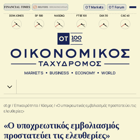
ΟΤ Markets
OT Forum
DOW JONES
SP 500
NASDAQ
FTSE 100
DAX 30
CAC 40
MARKETS
BUSINESS
ECONOMY
WORLD
Χ.Α.
ot.gr
/
Επικαιρότητα
/
Κόσμος
/
«Ο υποχρεωτικός εμβολιασμός προστατεύει τις
ελευθερίες»
«Ο υποχρεωτικός εμβολιασμός
προστατεύει τις ελευθερίες»