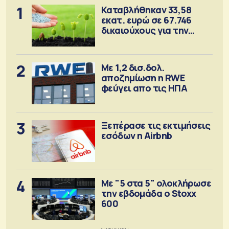
1
Καταβλήθηκαν 33,58
εκατ. ευρώ σε 67.746
δικαιούχους για την
αγορά λιπασμάτων
2
Με 1,2 δισ.δολ.
αποζημίωση η RWE
φεύγει απο τις ΗΠΑ
3
Ξεπέρασε τις εκτιμήσεις
εσόδων η Airbnb
4
Με "5 στα 5" ολοκλήρωσε
την εβδομάδα ο Stoxx
600