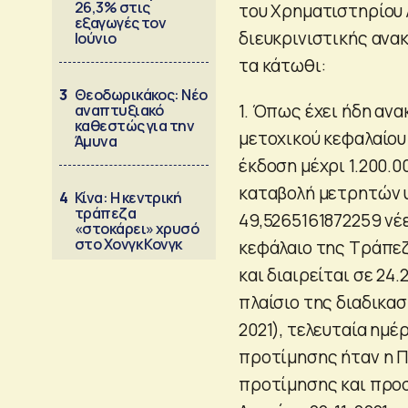
26,3% στις
του Χρηματιστηρίου Α
εξαγωγές τον
διευκρινιστικής ανακ
Ιούνιο
τα κάτωθι:
3
Θεοδωρικάκος: Νέο
1. Όπως έχει ήδη ανα
αναπτυξιακό
καθεστώς για την
μετοχικού κεφαλαίου 
Άμυνα
έκδοση μέχρι 1.200.0
καταβολή μετρητών υ
4
Κίνα: Η κεντρική
τράπεζα
49,5265161872259 νέε
«στοκάρει» χρυσό
στο Χονγκ Κονγκ
κεφάλαιο της Τράπεζ
και διαιρείται σε 24
πλαίσιο της διαδικασ
2021), τελευταία ημ
προτίμησης ήταν η Π
προτίμησης και προ