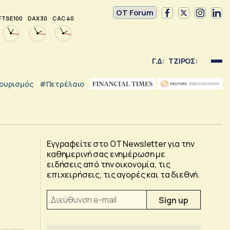
OT Forum
FTSE 100
DAX 30
CAC 40
Γ.Δ:
ΤΖΙΡΟΣ:
ουρισμός
#Πετρέλαιο
Εγγραφείτε στο OT Newsletter για την
καθημερινή σας ενημέρωση με
ειδήσεις από την οικονομία, τις
επιχειρήσεις, τις αγορές και τα διεθνή.