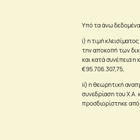
Υπό τα άνω δεδομένα
i) η τιμή κλεισίματο
την αποκοπή των δικα
και κατά συνέπεια η
€95.706.307,75,
ii) η θεωρητική ανα
συνεδρίαση του Χ.Α. 
προσδιορίστηκε από τ