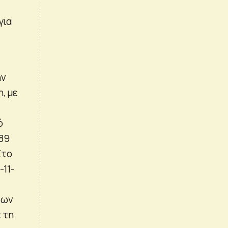
για
ην
, με
ό
89
Στο
-11-
των
 τη