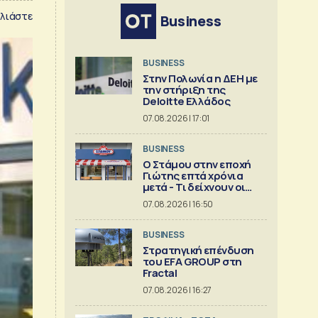
λιάστε
Business
BUSINESS
Στην Πολωνία η ΔΕΗ με
την στήριξη της
Deloitte Ελλάδος
07.08.2026 | 17:01
BUSINESS
Ο Στάμου στην εποχή
Γιώτης επτά χρόνια
μετά - Τι δείχνουν οι
αριθμοί
07.08.2026 | 16:50
BUSINESS
Στρατηγική επένδυση
του EFA GROUP στη
Fractal
07.08.2026 | 16:27