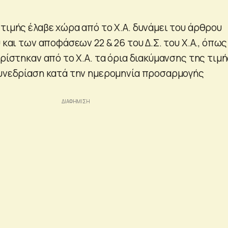
τιμής έλαβε χώρα από το Χ.Α. δυνάμει του άρθρου
ύ και των αποφάσεων 22 & 26 του Δ.Σ. του Χ.Α., όπως
ορίστηκαν από το Χ.Α. τα όρια διακύμανσης της τιμ
συνεδρίαση κατά την ημερομηνία προσαρμογής