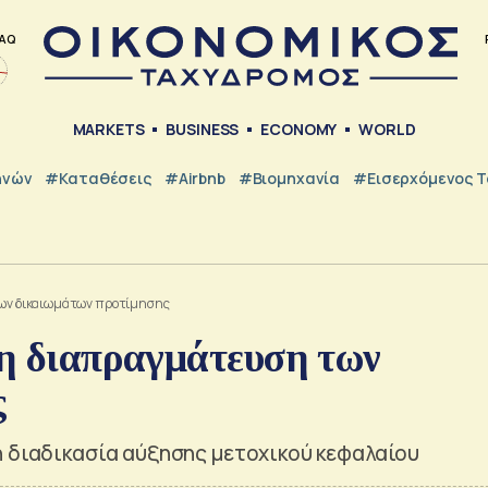
AQ
MARKETS
BUSINESS
ECONOMY
WORLD
ηνών
#Καταθέσεις
#Airbnb
#Βιομηχανία
#εισερχόμενος Τ
 των δικαιωμάτων προτίμησης
 η διαπραγμάτευση των
ς
η διαδικασία αύξησης μετοχικού κεφαλαίου