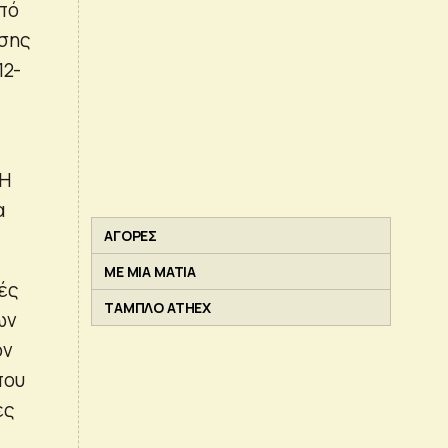
πό
ησης
12-
 Η
α
ΑΓΟΡΕΣ
ΜΕ ΜΙΑ ΜΑΤΙΑ
ές
ΤΑΜΠΛΟ ATHEX
ων
ον
που
ες