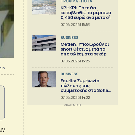
ΤΡΟΦΙΜΑ – ΠΟΤΑ
ΚΡΙ-ΚΡΙ: Πότε θα
καταβληθεί το μέρισμα
0,450 ευρώ ανά μετοχή
07.08.2026 | 15:53
BUSINESS
Metlen: Υποχωρούν οι
short θέσεις μετά τα
αποτελέσματα ρεκόρ
07.08.2026 | 15:23
dIn
BUSINESS
Fourlis: Συμφωνία
πώλησης της
συμμετοχής στο Sofia
South Ring MalI
07.08.2026 | 14:22
ων