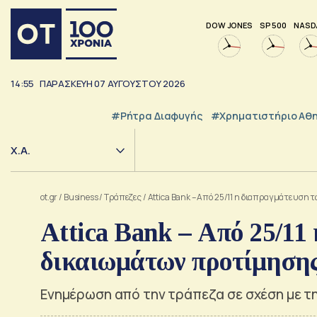
DOW JONES
SP 500
NASD
14:55
ΠΑΡΑΣΚΕΥΗ
07
ΑΥΓΟΥΣΤΟΥ
2026
#ρήτρα Διαφυγής
#Χρηματιστήριο Αθ
Χ.Α.
ot.gr
/
Business
/
Τράπεζες
/
Attica Bank – Από 25/11 η διαπραγμάτευση
Attica Bank – Από 25/11
δικαιωμάτων προτίμηση
Ενημέρωση από την τράπεζα σε σχέση με τ