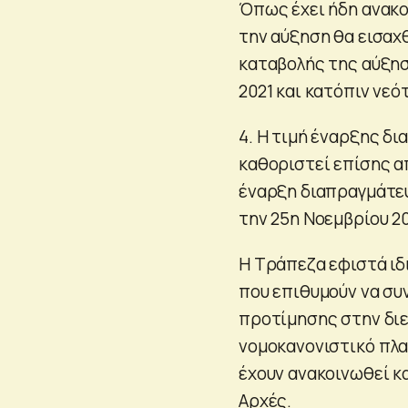
Όπως έχει ήδη ανακο
την αύξηση θα εισαχ
καταβολής της αύξηση
2021 και κατόπιν νεό
4. Η τιμή έναρξης δ
καθοριστεί επίσης α
έναρξη διαπραγμάτευ
την 25η Νοεμβρίου 20
Η Τράπεζα εφιστά ιδ
που επιθυμούν να συ
προτίμησης στην διε
νομοκανονιστικό πλα
έχουν ανακοινωθεί κ
Αρχές.