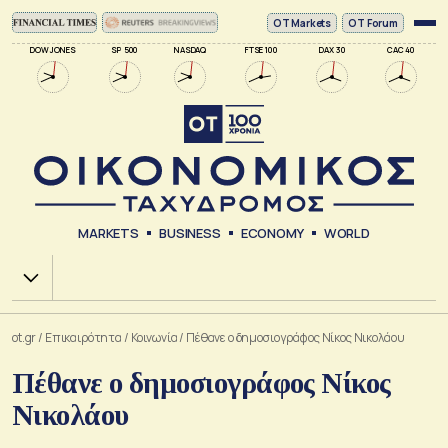
ΟΤ Markets
OT Forum
DOW JONES
SP 500
NASDAQ
FTSE 100
DAX 30
CAC 40
MARKETS
BUSINESS
ECONOMY
WORLD
Χ.Α.
ot.gr
/
Επικαιρότητα
/
Κοινωνία
/
Πέθανε ο δημοσιογράφος Νίκος Νικολάου
Πέθανε ο δημοσιογράφος Νίκος
Νικολάου