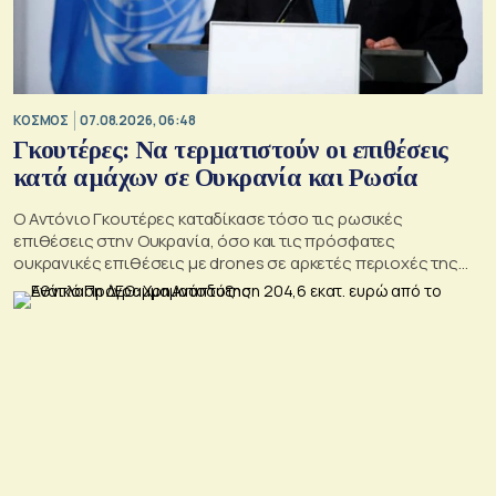
ΚΟΣΜΟΣ
07.08.2026, 06:48
Γκουτέρες: Να τερματιστούν οι επιθέσεις
κατά αμάχων σε Ουκρανία και Ρωσία
Ο Αντόνιο Γκουτέρες καταδίκασε τόσο τις ρωσικές
επιθέσεις στην Ουκρανία, όσο και τις πρόσφατες
ουκρανικές επιθέσεις με drones σε αρκετές περιοχές της
Ρωσίας, οι οποίες προκάλεσαν απώλειες μεταξύ αμάχων και
ζημιές σε μη στρατιωτικές υποδομές.