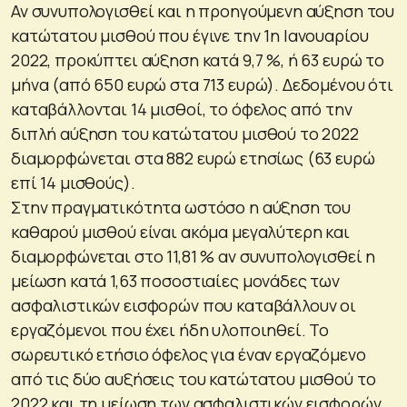
Αν συνυπολογισθεί και η προηγούμενη αύξηση του
κατώτατου μισθού που έγινε την 1η Ιανουαρίου
2022, προκύπτει αύξηση κατά 9,7 %, ή 63 ευρώ το
μήνα (από 650 ευρώ στα 713 ευρώ). Δεδομένου ότι
καταβάλλονται 14 μισθοί, το όφελος από την
διπλή αύξηση του κατώτατου μισθού το 2022
διαμορφώνεται στα 882 ευρώ ετησίως (63 ευρώ
επί 14 μισθούς).
Στην πραγματικότητα ωστόσο η αύξηση του
καθαρού μισθού είναι ακόμα μεγαλύτερη και
διαμορφώνεται στο 11,81 % αν συνυπολογισθεί η
μείωση κατά 1,63 ποσοστιαίες μονάδες των
ασφαλιστικών εισφορών που καταβάλλουν οι
εργαζόμενοι που έχει ήδη υλοποιηθεί. Το
σωρευτικό ετήσιο όφελος για έναν εργαζόμενο
από τις δύο αυξήσεις του κατώτατου μισθού το
2022 και τη μείωση των ασφαλιστικών εισφορών