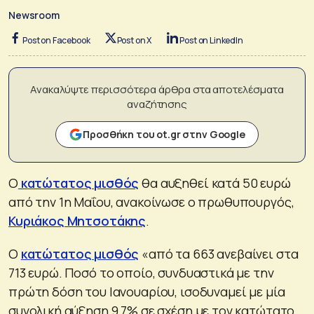
Newsroom
Post on Facebook
Post on X
Post on LinkedIn
Ανακαλύψτε περισσότερα άρθρα στα αποτελέσματα
αναζήτησης
Προσθήκη του ot.gr στην Google
Ο
κατώτατος μισθός
θα αυξηθεί κατά 50 ευρώ
από την 1η Μαΐου, ανακοίνωσε ο πρωθυπουργός,
Κυριάκος Μητσοτάκης
.
O
κατώτατος μισθός
«από τα 663 ανεβαίνει στα
713 ευρώ. Ποσό το οποίο, συνδυαστικά με την
πρώτη δόση του Ιανουαρίου, ισοδυναμεί με μία
συνολική αύξηση 9,7% σε σχέση με τον κατώτατο