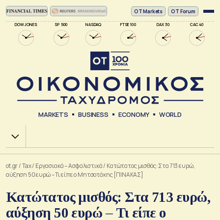
ΟΤ Markets
OT Forum
DOW JONES
SP 500
NASDAQ
FTSE 100
DAX 30
CAC 40
MARKETS
BUSINESS
ECONOMY
WORLD
Χ.Α.
ot.gr
/
Tax
/
Εργασιακά – Ασφαλιστικά
/
Κατώτατος μισθός: Στα 713 ευρώ,
αύξηση 50 ευρώ – Τι είπε ο Μητσοτάκης [ΠΙΝΑΚΑΣ]
Κατώτατος μισθός: Στα 713 ευρώ,
αύξηση 50 ευρώ – Τι είπε ο