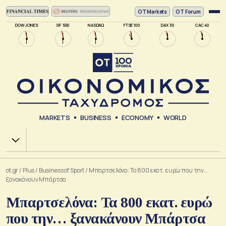
ΟΤ Markets
OT Forum
DOW JONES
SP 500
NASDAQ
FTSE 100
DAX 30
CAC 40
MARKETS
BUSINESS
ECONOMY
WORLD
Χ.Α.
ot.gr
/
Plus
/
Business of Sport
/
Μπαρτσελόνα: Τα 800 εκατ. ευρώ που την…
ξανακάνουν Μπάρτσα
Μπαρτσελόνα: Τα 800 εκατ. ευρώ
που την… ξανακάνουν Μπάρτσα