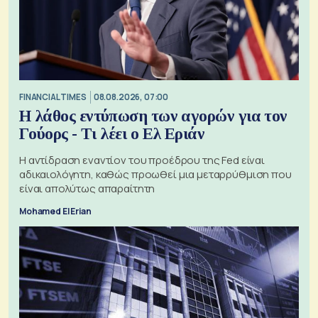
FINANCIAL TIMES
08.08.2026, 07:00
Η λάθος εντύπωση των αγορών για τον
Γούορς - Τι λέει ο Ελ Εριάν
Η αντίδραση εναντίον του προέδρου της Fed είναι
αδικαιολόγητη, καθώς προωθεί μια μεταρρύθμιση που
είναι απολύτως απαραίτητη
Mohamed El Erian