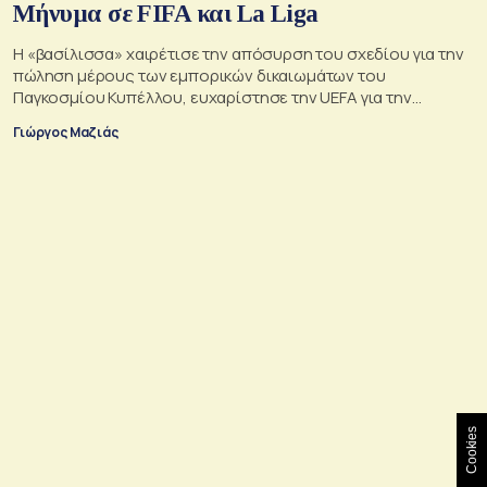
Μήνυμα σε FIFA και La Liga
Η «βασίλισσα» χαιρέτισε την απόσυρση του σχεδίου για την
πώληση μέρους των εμπορικών δικαιωμάτων του
Παγκοσμίου Κυπέλλου, ευχαρίστησε την UEFA για την
αντίστασή της και συνέδεσε την υπόθεση με τη δική της
Γιώργος Μαζιάς
πολυετή σύγκρουση για τη συμφωνία της La Liga με το
επενδυτικό ταμείο CVC.
Cookies