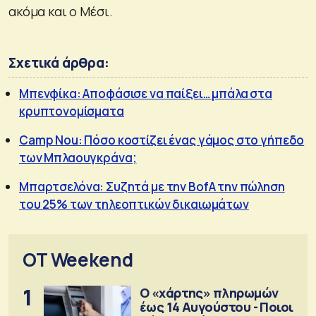
ακόμα και ο Μέσι.
Σχετικά άρθρα:
Μπενφίκα: Αποφάσισε να παίξει… μπάλα στα
κρυπτονομίσματα
Camp Nou: Πόσο κοστίζει ένας γάμος στο γήπεδο
των Μπλαουγκράνα;
Μπαρτσελόνα: Συζητά με την BofA την πώληση
του 25% των τηλεοπτικών δικαιωμάτων
OT Weekend
1
Ο «χάρτης» πληρωμών
έως 14 Αυγούστου - Ποιοι