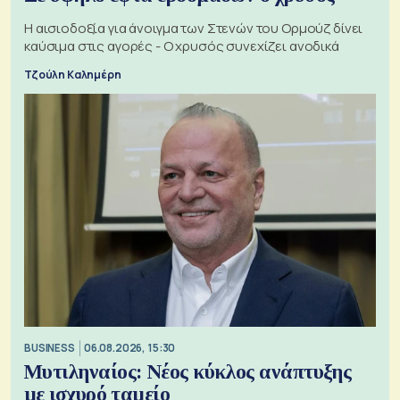
Η αισιοδοξία για άνοιγμα των Στενών του Ορμούζ δίνει
καύσιμα στις αγορές - Ο χρυσός συνεχίζει ανοδικά
Τζούλη Καλημέρη
BUSINESS
06.08.2026, 15:30
Μυτιληναίος: Νέος κύκλος ανάπτυξης
με ισχυρό ταμείο