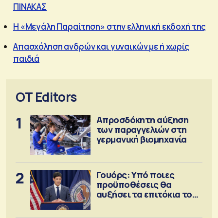
ΠΙΝΑΚΑΣ
Η «Μεγάλη Παραίτηση» στην ελληνική εκδοχή της
Απασχόληση ανδρών και γυναικών με ή χωρίς
παιδιά
OT Editors
1
Απροσδόκητη αύξηση
των παραγγελιών στη
γερμανική βιομηχανία
2
Γουόρς: Υπό ποιες
προϋποθέσεις θα
αυξήσει τα επιτόκια τον
Σεπτέμβριο