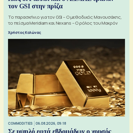
τον GSI στην πρίζα
Το παρασκήνιο για τον GSI – Ο μεθοδικός Μανουσάκης,
το πείσμα Meridiam και Nexans – Ο ρόλος του Μακρόν
Χρήστος Κολώνας
COMMODITIES
06.08.2026, 09:18
Σε υψηλό εφτά εβδομάδων ο χρυσός