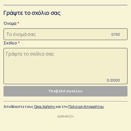
Γράψτε το σχόλιο σας
Όνομα
0 /50
Σχόλιο
0 /2000
Υποβολή σχολίου
Αποδέχεστε τους
Όροι Χρήσης
και την
Πολιτικη Απορρήτου