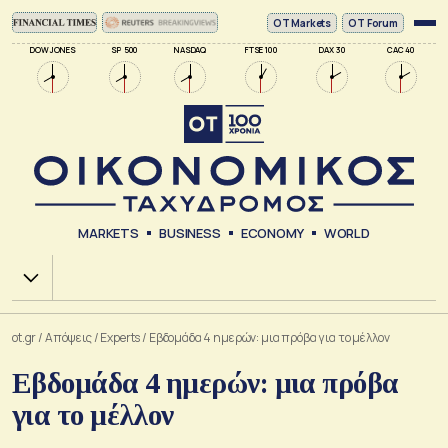
ΟΤ Markets
OT Forum
DOW JONES
SP 500
NASDAQ
FTSE 100
DAX 30
CAC 40
MARKETS
BUSINESS
ECONOMY
WORLD
Χ.Α.
ot.gr
/
Απόψεις
/
Experts
/
Εβδομάδα 4 ημερών: μια πρόβα για το μέλλον
Εβδομάδα 4 ημερών: μια πρόβα
για το μέλλον