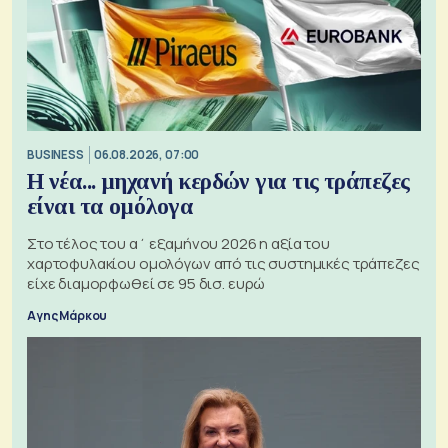
BUSINESS
06.08.2026, 07:00
Η νέα... μηχανή κερδών για τις τράπεζες
είναι τα ομόλογα
Στο τέλος του α΄ εξαμήνου 2026 η αξία του
χαρτοφυλακίου ομολόγων από τις συστημικές τράπεζες
είχε διαμορφωθεί σε 95 δισ. ευρώ
Αγης Μάρκου