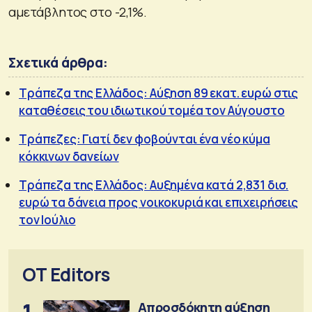
αμετάβλητος στο -2,1%.
Σχετικά άρθρα:
Τράπεζα της Ελλάδος: Αύξηση 89 εκατ. ευρώ στις
καταθέσεις του ιδιωτικού τομέα τον Αύγουστο
Τράπεζες: Γιατί δεν φοβούνται ένα νέο κύμα
κόκκινων δανείων
Τράπεζα της Ελλάδος: Αυξημένα κατά 2,831 δισ.
ευρώ τα δάνεια προς νοικοκυριά και επιχειρήσεις
τον Ιούλιο
OT Editors
1
Απροσδόκητη αύξηση