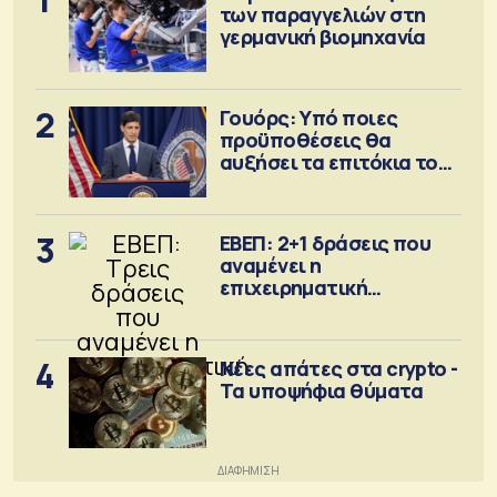
των παραγγελιών στη
γερμανική βιομηχανία
2
Γουόρς: Υπό ποιες
προϋποθέσεις θα
αυξήσει τα επιτόκια τον
Σεπτέμβριο
3
ΕΒΕΠ: 2+1 δράσεις που
αναμένει η
επιχειρηματική
κοινότητα
4
Νέες απάτες στα crypto -
Τα υποψήφια θύματα