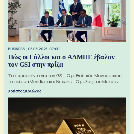
BUSINESS
06.08.2026, 07:00
Πώς οι Γάλλοι και ο ΑΔΜΗΕ έβαλαν
τον GSI στην πρίζα
Το παρασκήνιο για τον GSI – Ο μεθοδικός Μανουσάκης,
το πείσμα Meridiam και Nexans – Ο ρόλος του Μακρόν
Χρήστος Κολώνας