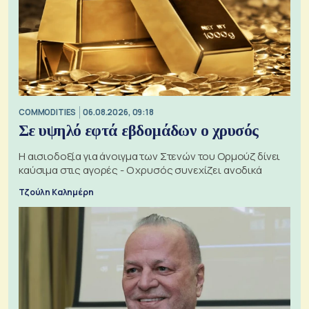
COMMODITIES
06.08.2026, 09:18
Σε υψηλό εφτά εβδομάδων ο χρυσός
Η αισιοδοξία για άνοιγμα των Στενών του Ορμούζ δίνει
καύσιμα στις αγορές - Ο χρυσός συνεχίζει ανοδικά
Τζούλη Καλημέρη