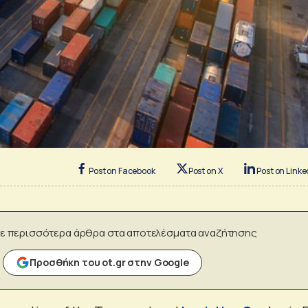
Post on Facebook
Post on X
Post on Linke
ε περισσότερα άρθρα στα αποτελέσματα αναζήτησης
Προσθήκη του ot.gr στην Google