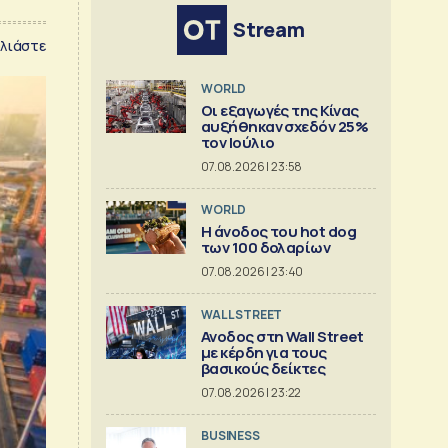
Stream
λιάστε
WORLD
Οι εξαγωγές της Κίνας
αυξήθηκαν σχεδόν 25%
τον Ιούλιο
07.08.2026 | 23:58
WORLD
Η άνοδος του hot dog
των 100 δολαρίων
07.08.2026 | 23:40
WALL STREET
Ανοδος στη Wall Street
με κέρδη για τους
βασικούς δείκτες
07.08.2026 | 23:22
BUSINESS