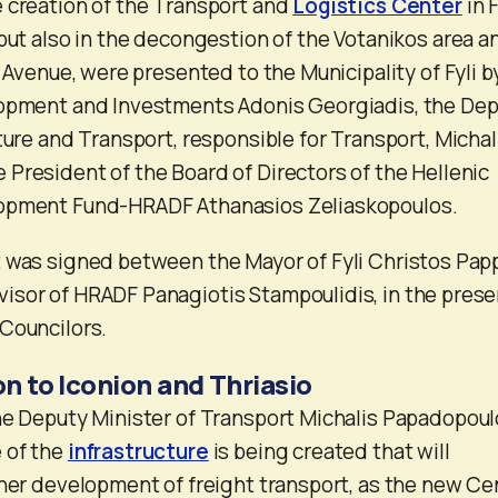
 creation of the Transport and
Logistics Center
in F
but also in the decongestion of the Votanikos area a
s Avenue, were presented to the Municipality of Fyli b
lopment and Investments Adonis Georgiadis, the De
ture and Transport, responsible for Transport, Michal
President of the Board of Directors of the Hellenic
lopment Fund-HRADF Athanasios Zeliaskopoulos.
t was signed between the Mayor of Fyli Christos Pa
isor of HRADF Panagiotis Stampoulidis, in the pres
Councilors.
n to Iconion and Thriasio
he Deputy Minister of Transport Michalis Papadopoul
 of the
infrastructure
is being created that will
ther development of freight transport, as the new Ce