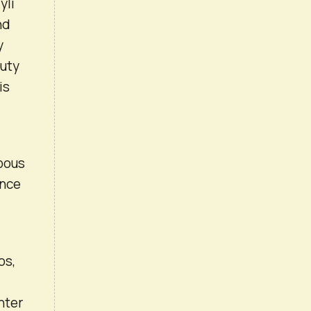
yli
nd
y
puty
is
ppous
ence
os,
nter