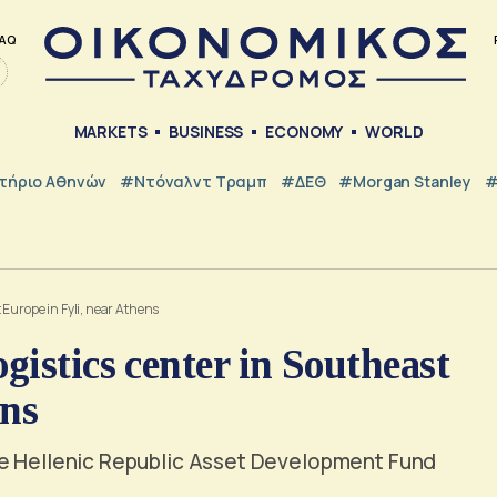
AQ
MARKETS
BUSINESS
ECONOMY
WORLD
τήριο Αθηνών
#Ντόναλντ Τραμπ
#ΔΕΘ
#Morgan Stanley
#
 Europe in Fyli, near Athens
istics center in Southeast
ens
he Hellenic Republic Asset Development Fund