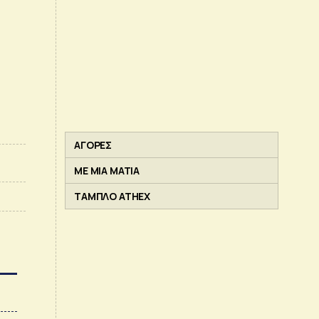
ΑΓΟΡΕΣ
ΜΕ ΜΙΑ ΜΑΤΙΑ
ΤΑΜΠΛΟ ATHEX