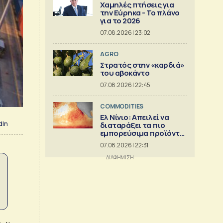
Χαμηλές πτήσεις για
την Εύρηκα - Το πλάνο
για το 2026
07.08.2026 | 23:02
AGRO
Στρατός στην «καρδιά»
του αβοκάντο
07.08.2026 | 22:45
COMMODITIES
Ελ Νίνιο: Απειλεί να
dIn
διαταράξει τα πιο
εμπορεύσιμα προϊόντα
στον κόσμο
07.08.2026 | 22:31