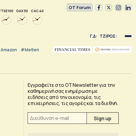
OT Forum
FTSE 100
DAX 30
CAC 40
Γ.Δ:
ΤΖΙΡΟΣ:
Amazon
#Metlen
Εγγραφείτε στο OT Newsletter για την
καθημερινή σας ενημέρωση με
ειδήσεις από την οικονομία, τις
επιχειρήσεις, τις αγορές και τα διεθνή.