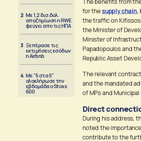
The benefits from the
for the
supply chain,
2
Με 1,2 δισ.δολ.
the traffic on Kifisso
αποζημίωση η RWE
φεύγει απο τις ΗΠΑ
the Minister of Deve
Minister of Infrastruc
3
Ξεπέρασε τις
Papadopoulos and the 
εκτιμήσεις εσόδων
η Airbnb
Republic Asset Deve
The relevant contrac
4
Με "5 στα 5"
ολοκλήρωσε την
and the mandated adv
εβδομάδα ο Stoxx
600
of MPs and Municipal 
Direct connectio
During his address, t
noted the importance
contribute to the fur