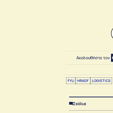
Ακολουθήστε τον
FYLI
HRADF
LOGISTICS
Σχόλια