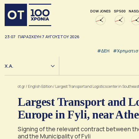
DOW JONES
SP 500
NASD
23:07
ΠΑΡΑΣΚΕΥΉ
7
ΑΥΓΟΎΣΤΟΥ
2026
#ΔΕΗ
#Χρηματισ
Χ.Α.
ot.gr
/
English Edition
/
Largest Transport and Logistics center in Southeast
Largest Transport and Log
Europe in Fyli, near Ath
Signing of the relevant contract between t
and the Municipality of Fyli