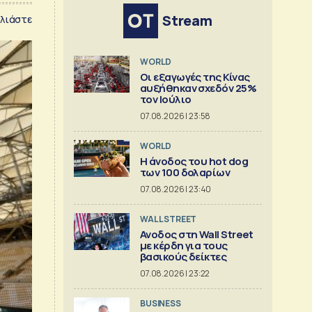
Stream
λιάστε
WORLD
Οι εξαγωγές της Κίνας
αυξήθηκαν σχεδόν 25%
τον Ιούλιο
07.08.2026 | 23:58
WORLD
Η άνοδος του hot dog
των 100 δολαρίων
07.08.2026 | 23:40
WALL STREET
Ανοδος στη Wall Street
με κέρδη για τους
βασικούς δείκτες
07.08.2026 | 23:22
BUSINESS