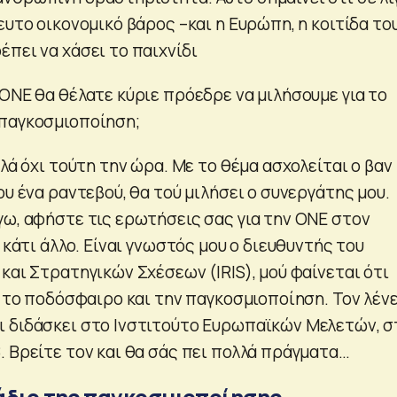
ευτο οικονομικό βάρος –και η Ευρώπη, η κοιτίδα το
πει να χάσει το παιχνίδι
ΟΝΕ θα θέλατε κύριε πρόεδρε να μιλήσουμε για το
 παγκοσμιοποίηση;
λλά όχι τούτη την ώρα. Με το θέμα ασχολείται ο βαν
ου ένα ραντεβού, θα τού μιλήσει ο συνεργάτης μου.
γω, αφήστε τις ερωτήσεις σας για την ΟΝΕ στον
ι κάτι άλλο. Είναι γνωστός μου ο διευθυντής του
και Στρατηγικών Σχέσεων (IRIS), μού φαίνεται ότι
α το ποδόσφαιρο και την παγκοσμιοποίηση. Τον λέν
 διδάσκει στο Ινστιτούτο Ευρωπαϊκών Μελετών, σ
. Βρείτε τον και θα σάς πει πολλά πράγματα…
άδιο της παγκοσμιοποίησης