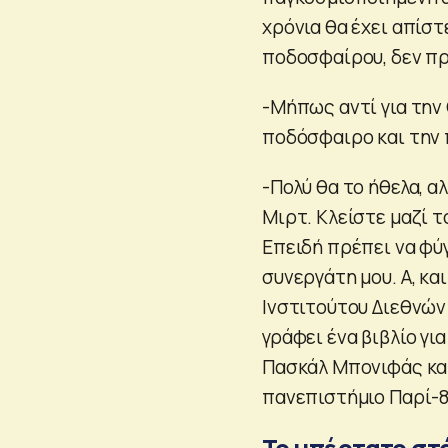
χρόνια θα έχει απίστ
ποδοσφαίρου, δεν πρέ
-Μήπως αντί για την 
ποδόσφαιρο και την
-Πολύ θα το ήθελα, α
Μιρτ. Κλείστε μαζί τ
Επειδή πρέπει να φύ
συνεργάτη μου. Α, κα
Ινστιτούτου Διεθνών 
γράφει ένα βιβλίο γι
Πασκάλ Μπονιφάς και
πανεπιστήμιο Παρί-8
Το υπέρτατο στ