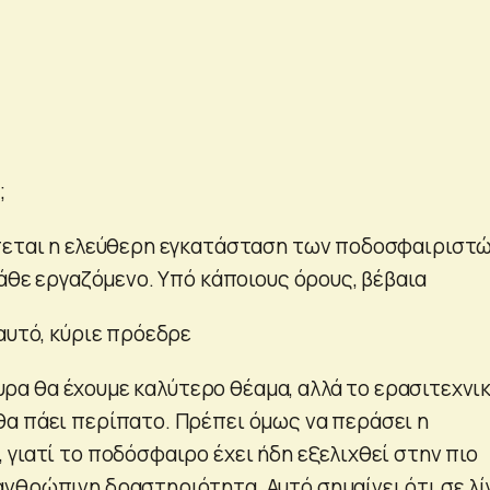
;
πεται η ελεύθερη εγκατάσταση των ποδοσφαιριστώ
κάθε εργαζόμενο. Υπό κάποιους όρους, βέβαια
αυτό, κύριε πρόεδρε
γουρα θα έχουμε καλύτερο θέαμα, αλλά το ερασιτεχνι
α πάει περίπατο. Πρέπει όμως να περάσει η
γιατί το ποδόσφαιρο έχει ήδη εξελιχθεί στην πιο
νθρώπινη δραστηριότητα. Αυτό σημαίνει ότι σε λί