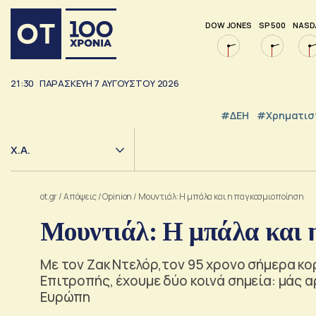
DOW JONES
SP 500
NASD
21:30
ΠΑΡΑΣΚΕΥΉ
7
ΑΥΓΟΎΣΤΟΥ
2026
#ΔΕΗ
#Χρηματισ
Χ.Α.
ot.gr
/
Απόψεις
/
Opinion
/
Μουντιάλ: Η μπάλα και η παγκοσμιοποίηση
Μουντιάλ: Η μπάλα και 
Με τον Ζακ Ντελόρ,τον 95 χρονο σήμερα 
Επιτροπής, έχουμε δύο κοινά σημεία: μάς 
Ευρώπη