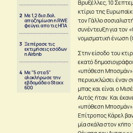
Βρυξέλλες, 10 Σεπτεμ
κτίριο της Ευρωπαϊκ
2
Με 1,2 δισ.δολ.
τον Γάλλο σοσιαλιστ
αποζημίωση η RWE
φεύγει απο τις ΗΠΑ
συνέντευξη για τον «
νομισματική ένωση (
3
Ξεπέρασε τις
εκτιμήσεις εσόδων
Στην είσοδο του κτιρ
η Airbnb
εκατό δημοσιογράφοι 
«υπόθεση Μποσμάν». 
4
Με "5 στα 5"
ολοκλήρωσε την
περικυκλώσει έναν συ
εβδομάδα ο Stoxx
600
μπας και είναι ο Μισέ
Αυτός ήταν. Και έκα
«υπόθεση Μποσμάν». 
Επίτροπος Κάρελ βα
μία σκάλα στον κήπο 