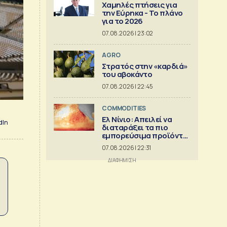
Χαμηλές πτήσεις για
την Εύρηκα - Το πλάνο
για το 2026
07.08.2026 | 23:02
AGRO
Στρατός στην «καρδιά»
του αβοκάντο
07.08.2026 | 22:45
COMMODITIES
Ελ Νίνιο: Απειλεί να
dIn
διαταράξει τα πιο
εμπορεύσιμα προϊόντα
στον κόσμο
07.08.2026 | 22:31