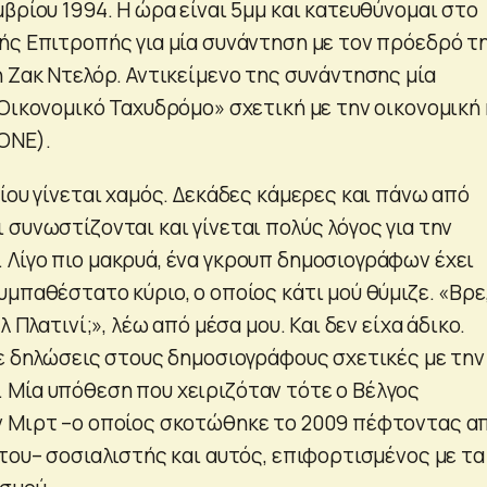
βρίου 1994. Η ώρα είναι 5μμ και κατευθύνομαι στο
ής Επιτροπής για μία συνάντηση με τον πρόεδρό τη
ή Ζακ Ντελόρ. Αντικείμενο της συνάντησης μία
Οικονομικό Ταχυδρόμο» σχετική με την οικονομική 
ΟΝΕ).
ίου γίνεται χαμός. Δεκάδες κάμερες και πάνω από
συνωστίζονται και γίνεται πολύς λόγος για την
Λίγο πιο μακρυά, ένα γκρουπ δημοσιογράφων έχει
μπαθέστατο κύριο, ο οποίος κάτι μού θύμιζε. «Βρε
λ Πλατινί;», λέω από μέσα μου. Και δεν είχα άδικο.
νε δηλώσεις στους δημοσιογράφους σχετικές με την
Μία υπόθεση που χειριζόταν τότε ο Βέλγος
ν Μιρτ –ο οποίος σκοτώθηκε το 2009 πέφτοντας α
του– σοσιαλιστής και αυτός, επιφορτισμένος με τα