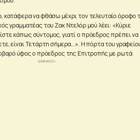
σμού.
ώ, κατάφερα να φθάσω μέχρι τον τελευταίο όροφο 
κός γραμματέας του Ζακ Ντελόρ μού λέει: «Κύριε
ίστε κάπως σύντομος, γιατί ο πρόεδρος πρέπει να
ετε, είναι Τετάρτη σήμερα…». Η πόρτα του γραφείο
 σοβαρό ύφος ο πρόεδρος της Επιτροπής με ρωτά: