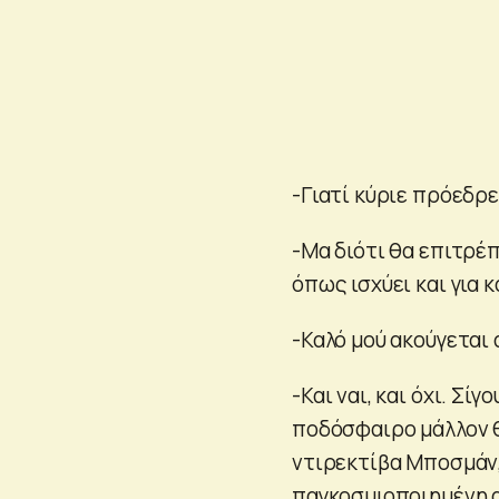
-Γιατί κύριε πρόεδρε
-Μα διότι θα επιτρέ
όπως ισχύει και για 
-Καλό μού ακούγεται 
-Και ναι, και όχι. Σί
ποδόσφαιρο μάλλον θ
ντιρεκτίβα Μποσμάν, 
παγκοσμιοποιημένη α