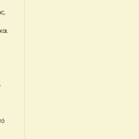
ς,
και
,
πό