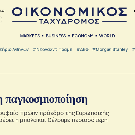
AQ
MARKETS
BUSINESS
ECONOMY
WORLD
τήριο Αθηνών
#Ντόναλντ Τραμπ
#ΔΕΘ
#Morgan Stanley
#
η παγκοσμιοποίηση
κορυφαίο πρώην πρόεδρο της Ευρωπαϊκής
αρέσει η μπάλα και θέλουμε περισσότερη