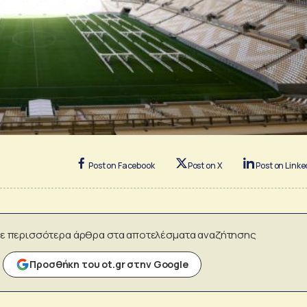
Post on Facebook
Post on X
Post on Linke
ε περισσότερα άρθρα στα αποτελέσματα αναζήτησης
Προσθήκη του ot.gr στην Google