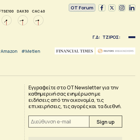
OT Forum
FTSE 100
DAX 30
CAC 40
Γ.Δ:
ΤΖΙΡΟΣ:
Amazon
#Metlen
Εγγραφείτε στο OT Newsletter για την
καθημερινή σας ενημέρωση με
ειδήσεις από την οικονομία, τις
επιχειρήσεις, τις αγορές και τα διεθνή.