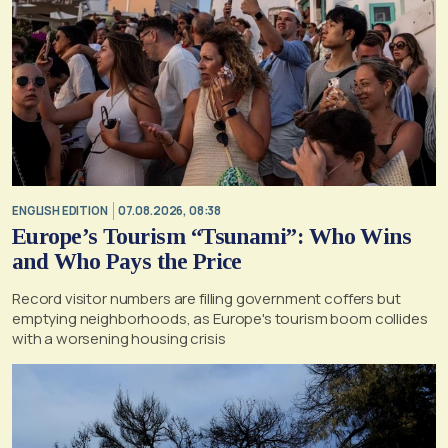
ENGLISH EDITION
07.08.2026, 08:38
Europe’s Tourism “Tsunami”: Who Wins
and Who Pays the Price
Record visitor numbers are filling government coffers but
emptying neighborhoods, as Europe's tourism boom collides
with a worsening housing crisis