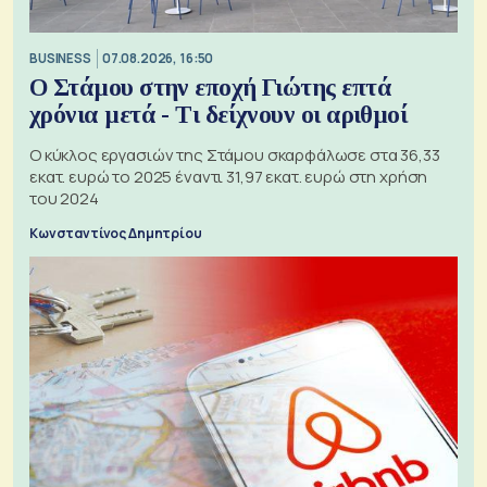
BUSINESS
07.08.2026, 16:50
Ο Στάμου στην εποχή Γιώτης επτά
χρόνια μετά - Τι δείχνουν οι αριθμοί
Ο κύκλος εργασιών της Στάμου σκαρφάλωσε στα 36,33
εκατ. ευρώ το 2025 έναντι 31,97 εκατ. ευρώ στη χρήση
του 2024
Κωνσταντίνος Δημητρίου