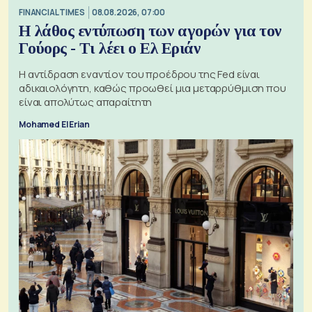
FINANCIAL TIMES
08.08.2026, 07:00
Η λάθος εντύπωση των αγορών για τον
Γούορς - Τι λέει ο Ελ Εριάν
Η αντίδραση εναντίον του προέδρου της Fed είναι
αδικαιολόγητη, καθώς προωθεί μια μεταρρύθμιση που
είναι απολύτως απαραίτητη
Mohamed El Erian