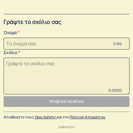
Γράψτε το σχόλιο σας
Όνομα
0 /50
Σχόλιο
0 /2000
Υποβολή σχολίου
Αποδέχεστε τους
Όροι Χρήσης
και την
Πολιτικη Απορρήτου