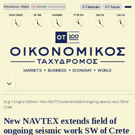
ΟΤ Markets
OT Forum
DOW JONES
SP 500
NASDAQ
FTSE 100
DAX 30
CAC 40
MARKETS
BUSINESS
ECONOMY
WORLD
Χ.Α.
ot.gr
/
English Edition
/
New NAVTEX extends field of ongoing seismic work SW of
Crete
New NAVTEX extends field of
ongoing seismic work SW of Crete