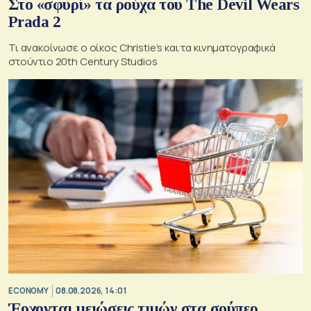
Στο «σφυρί» τα ρούχα του The Devil Wears
Prada 2
Τι ανακοίνωσε ο οίκος Christie’s και τα κινηματογραφικά
στούντιο 20th Century Studios
ECONOMY
08.08.2026, 14:01
Έρχονται μειώσεις τιμών στα σούπερ