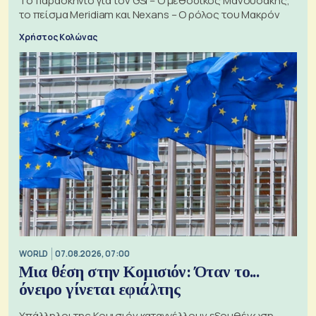
Το παρασκήνιο για τον GSI – Ο μεθοδικός Μανουσάκης,
το πείσμα Meridiam και Nexans – Ο ρόλος του Μακρόν
Χρήστος Κολώνας
WORLD
07.08.2026, 07:00
Μια θέση στην Κομισιόν: Όταν το...
όνειρο γίνεται εφιάλτης
Υπάλληλοι της Κομισιόν καταγγέλλουν εξουθένωση,