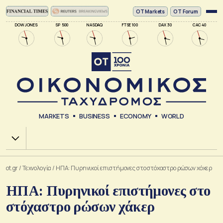
ΟΤ Markets
OT Forum
DOW JONES
SP 500
NASDAQ
FTSE 100
DAX 30
CAC 40
MARKETS
BUSINESS
ECONOMY
WORLD
Χ.Α.
ot.gr
/
Τεχνολογία
/
ΗΠΑ: Πυρηνικοί επιστήμονες στο στόχαστρο ρώσων χάκερ
ΗΠΑ: Πυρηνικοί επιστήμονες στο
στόχαστρο ρώσων χάκερ