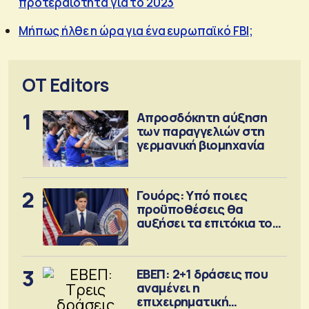
προτεραιότητα για το 2023
Μήπως ήλθε η ώρα για ένα ευρωπαϊκό FBI;
OT Editors
1
Απροσδόκητη αύξηση
των παραγγελιών στη
γερμανική βιομηχανία
2
Γουόρς: Υπό ποιες
προϋποθέσεις θα
αυξήσει τα επιτόκια τον
Σεπτέμβριο
3
ΕΒΕΠ: 2+1 δράσεις που
αναμένει η
επιχειρηματική