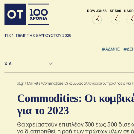
DOW JONES
SP 500
NASD
11:04
ΠΕΜΠΤΗ
06
ΑΥΓΟΥΣΤΟΥ
2026
#ΑΔΜΗΕ
#ΔΕ
Χ.Α.
ot.gr
/
Markets
/
Commodities: Οι κομβικές αλλαγές και οι προκλήσεις για 
Commodities: Οι κομβικέ
για το 2023
Θα χρειαστούν επιπλέον 300 έως 500 δισεκ
να διατηρηθεί η ροή των πρώτων υλών σε ό