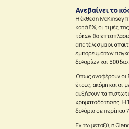
Ανεβαίνει το κό
Η έκθεση McKinsey π
κατά 8%, οι τιμές τη
τόκων θα επταπλασιασ
αποτέλεσμα οι απαιτή
εμπορευμάτων παγκο
δολαρίων και 500 δισ.
Όπως αναφέρουν οι F
έτους, ακόμη και οι 
αυξήσουν τα πιστωτι
χρηματοδότησης. Η Tr
δολάρια σε περίπου 7
Εν τω μεταξύ, η Glen