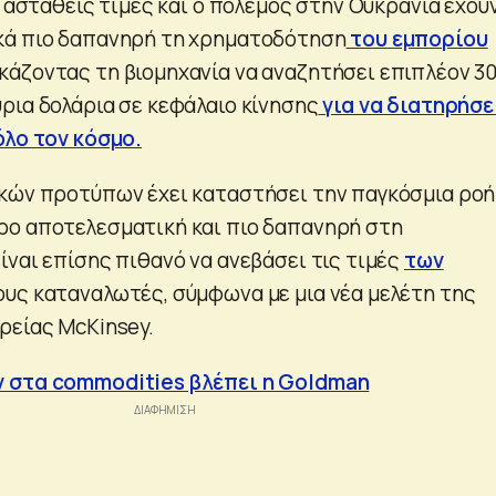
ι ασταθείς τιμές και ο πόλεμος στην Ουκρανία έχου
κά πιο δαπανηρή τη χρηματοδότηση
του εμπορίου
γκάζοντας τη βιομηχανία να αναζητήσει επιπλέον 3
ρια δολάρια σε κεφάλαιο κίνησης
για να διατηρήσε
όλο τον κόσμο.
κών προτύπων έχει καταστήσει την παγκόσμια ροή
ρο αποτελεσματική και πιο δαπανηρή στη
ίναι επίσης πιθανό να ανεβάσει τις τιμές
των
ους καταναλωτές, σύμφωνα με μια νέα μελέτη της
ρείας McKinsey.
 στα commodities βλέπει η Goldman