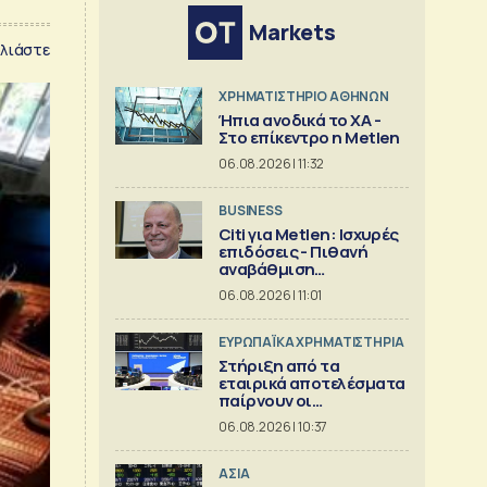
Markets
λιάστε
XΡΗΜΑΤΙΣΤΗΡΙΟ ΑΘΗΝΩΝ
Ήπια ανοδικά το ΧΑ -
Στο επίκεντρο η Metlen
06.08.2026 | 11:32
BUSINESS
Citi για Metlen: Ισχυρές
επιδόσεις - Πιθανή
αναβάθμιση
προβλέψεων
06.08.2026 | 11:01
ΕΥΡΩΠΑΪΚΑ ΧΡΗΜΑΤΙΣΤΗΡΙΑ
Στήριξη από τα
εταιρικά αποτελέσματα
παίρνουν οι
ευρωαγορές
06.08.2026 | 10:37
ΑΣΙΑ