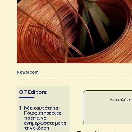
Newsroom
OT Editors
Ανακαλύψτ
1
Νέα ταυτότητα:
Ποιες υπηρεσίες
πρέπει να
ενημερώσετε μετά
την έκδοση