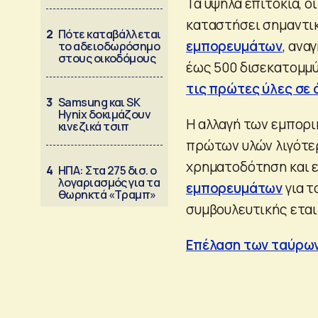
Τα υψηλά επιτόκια, ο
καταστήσει σημαντι
2
Πότε καταβάλλεται
εμπορευμάτων
, ανα
το αδειοδωρόσημο
στους οικοδόμους
έως 500 δισεκατομμύ
τις πρώτες ύλες σε 
3
Samsung και SK
Hynix δοκιμάζουν
Η αλλαγή των εμπορι
κινεζικά τσιπ
πρώτων υλών λιγότε
χρηματοδότηση και ε
4
ΗΠΑ: Στα 275 δισ. ο
λογαριασμός για τα
εμπορευμάτων
για τ
θωρηκτά «Τραμπ»
συμβουλευτικής εται
Επέλαση των ταύρων