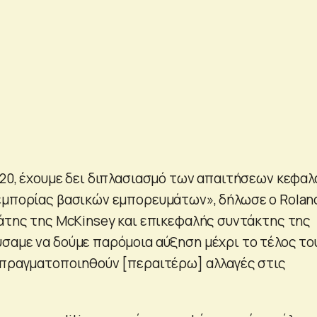
020, έχουμε δει διπλασιασμό των απαιτήσεων κεφαλ
εμπορίας βασικών εμπορευμάτων», δήλωσε ο Rolan
γάτης της McKinsey και επικεφαλής συντάκτης της
σαμε να δούμε παρόμοια αύξηση μέχρι το τέλος το
 πραγματοποιηθούν [περαιτέρω] αλλαγές στις