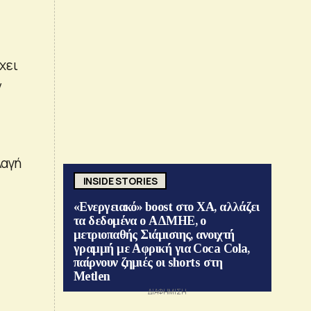
χει
ν
λαγή
INSIDE STORIES
«Ενεργειακό» boost στο ΧΑ, αλλάζει
τα δεδομένα ο ΑΔΜΗΕ, ο
μετριοπαθής Σιάμισιης, ανοιχτή
γραμμή με Αφρική για Coca Cola,
παίρνουν ζημιές οι shorts στη
Metlen