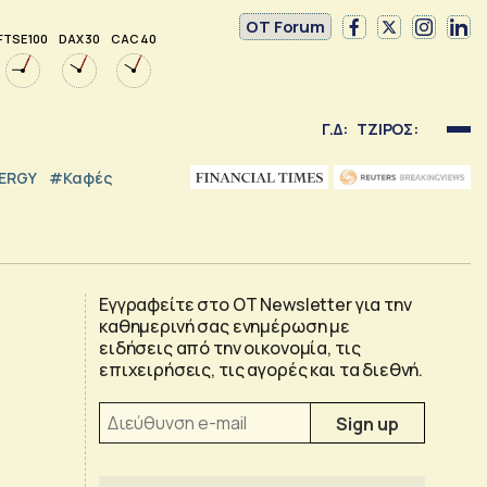
OT Forum
FTSE 100
DAX 30
CAC 40
Γ.Δ:
ΤΖΙΡΟΣ:
NERGY
#καφές
Εγγραφείτε στο OT Newsletter για την
καθημερινή σας ενημέρωση με
ειδήσεις από την οικονομία, τις
επιχειρήσεις, τις αγορές και τα διεθνή.