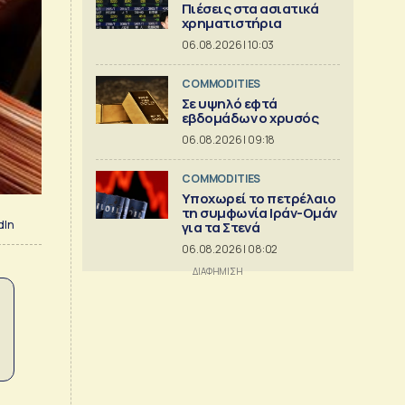
Πιέσεις στα ασιατικά
χρηματιστήρια
06.08.2026 | 10:03
COMMODITIES
Σε υψηλό εφτά
εβδομάδων ο χρυσός
06.08.2026 | 09:18
COMMODITIES
Υποχωρεί το πετρέλαιο
τη συμφωνία Ιράν-Ομάν
dIn
για τα Στενά
06.08.2026 | 08:02