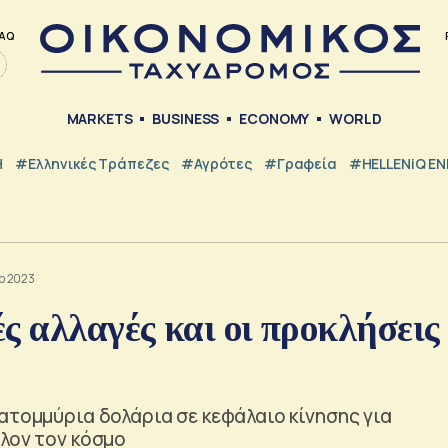
AQ
MARKETS
BUSINESS
ECONOMY
WORLD
Η
#ελληνικές Τράπεζες
#Αγρότες
#Γραφεία
#HELLENiQ E
το 2023
ς αλλαγές και οι προκλήσεις
ατομμύρια δολάρια σε κεφάλαιο κίνησης για
λον τον κόσμο