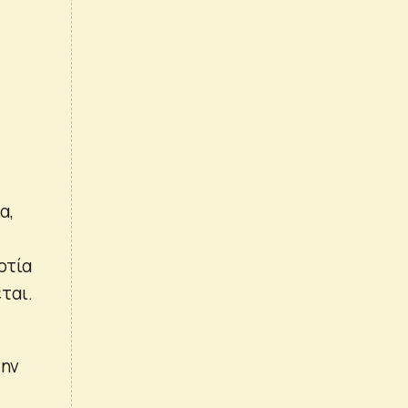
α,
ρτία
ται.
την