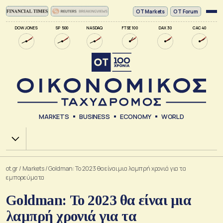
ΟΤ Markets
OT Forum
DOW JONES
SP 500
NASDAQ
FTSE 100
DAX 30
CAC 40
MARKETS
BUSINESS
ECONOMY
WORLD
Χ.Α.
ot.gr
/
Markets
/
Goldman: Το 2023 θα είναι μια λαμπρή χρονιά για τα
εμπορεύματα
Goldman: Το 2023 θα είναι μια
λαμπρή χρονιά για τα