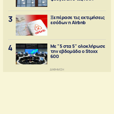
3
Ξεπέρασε τις εκτιμήσεις
εσόδων η Airbnb
4
Με "5 στα 5" ολοκλήρωσε
την εβδομάδα ο Stoxx
600