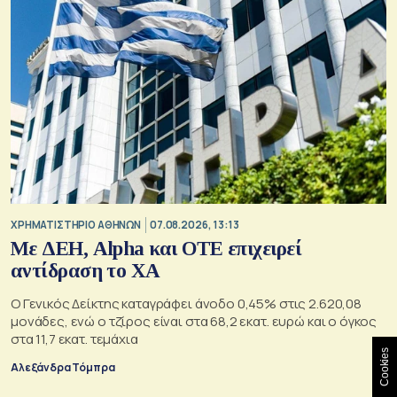
XΡΗΜΑΤΙΣΤΗΡΙΟ ΑΘΗΝΩΝ
07.08.2026, 13:13
Με ΔΕΗ, Alpha και ΟΤΕ επιχειρεί
αντίδραση το ΧΑ
Ο Γενικός Δείκτης καταγράφει άνοδο 0,45% στις 2.620,08
μονάδες, ενώ ο τζίρος είναι στα 68,2 εκατ. ευρώ και ο όγκος
στα 11,7 εκατ. τεμάχια
Cookies
Αλεξάνδρα Τόμπρα