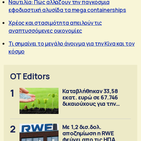
Ναυτιλία: Πώς αλλάζουν την παγκόσμια
εφοδιαστική αλυσίδα τα mega containerships
Χρέος και στασιμότητα απειλούν τις
αναπτυσσόμενες οικονομίες
Τι σημαίνει το μεγάλο άνοιγμα για την Κίνα και τον
κόσμο
OT Editors
1
Καταβλήθηκαν 33,58
εκατ. ευρώ σε 67.746
δικαιούχους για την
αγορά λιπασμάτων
2
Με 1,2 δισ.δολ.
αποζημίωση η RWE
φεύγει απο τις ΗΠΑ