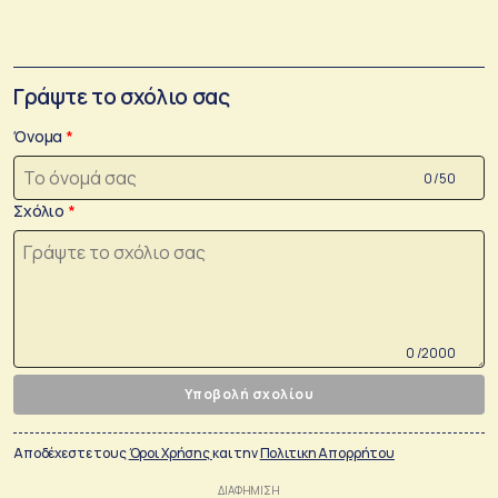
Γράψτε το σχόλιο σας
Όνομα
0 /50
Σχόλιο
0 /2000
Υποβολή σχολίου
Αποδέχεστε τους
Όροι Χρήσης
και την
Πολιτικη Απορρήτου