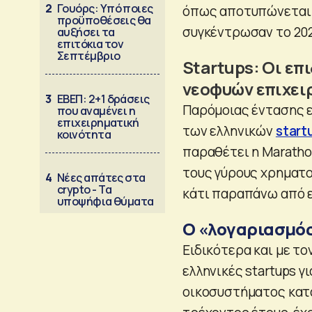
2
Γουόρς: Υπό ποιες
όπως αποτυπώνεται 
προϋποθέσεις θα
συγκέντρωσαν το 202
αυξήσει τα
επιτόκια τον
Σεπτέμβριο
Startups: Οι επ
νεοφυών επιχει
3
ΕΒΕΠ: 2+1 δράσεις
Παρόμοιας έντασης ε
που αναμένει η
επιχειρηματική
των ελληνικών
start
κοινότητα
παραθέτει η Maratho
τους γύρους χρηματ
4
Νέες απάτες στα
crypto - Τα
κάτι παραπάνω από ε
υποψήφια θύματα
Ο «λογαριασμός
Ειδικότερα και με το
ελληνικές startups γ
οικοσυστήματος κατα