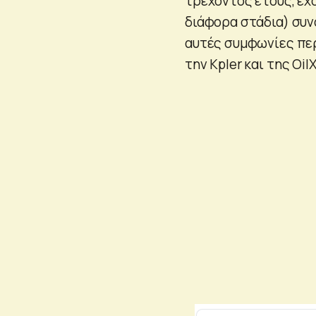
τρέχοντος έτους, έχ
διάφορα στάδια) συνο
αυτές συμφωνίες περι
την Kpler και της Oil