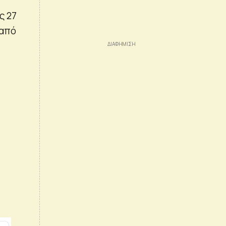
ς 27
 από