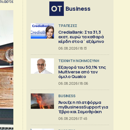
λιάστε
Business
ΤΡΑΠΕΖΕΣ
CrediaBank: Στα 31,3
εκατ. ευρώ τα καθαρά
κέρδη στο α΄ εξάμηνο
06.08.2026 | 18:13
TΕΧΝΗΤΗ ΝΟΗΜΟΣΥΝΗ
Εξαγορά του 50,1% της
Multiverse από τον
όμιλο Qualco
06.08.2026 | 18:06
BUSINESS
Άνοιξε η πλατφόρμα
myBusinessSupport για
Έβρο και Σαμοθράκη
06.08.2026 | 17:45