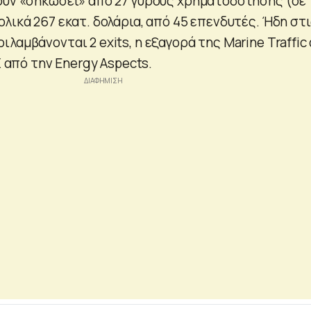
ουν «σηκώσει» από 27 γύρους χρηματοδότησης (σε
λικά 267 εκατ. δολάρια, από 45 επενδυτές. Ήδη στι
λαμβάνονται 2 exits, η εξαγορά της Marine Traffic
X από την Energy Aspects.