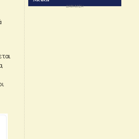
ά
εται
α,
οι