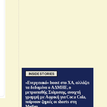
INSIDE STORIES
«Ενεργειακό» boost στο ΧΑ, αλλάζει
τα δεδομένα ο ΑΔΜΗΕ, ο
μετριοπαθής Σιάμισιης, ανοιχτή
γραμμή με Αφρική για Coca Cola,
παίρνουν ζημιές οι shorts στη
Metlen