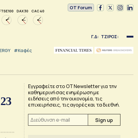
OT Forum
FTSE 100
DAX 30
CAC 40
Γ.Δ:
ΤΖΙΡΟΣ:
NERGY
#καφές
Εγγραφείτε στο OT Newsletter για την
καθημερινή σας ενημέρωση με
023
ειδήσεις από την οικονομία, τις
επιχειρήσεις, τις αγορές και τα διεθνή.