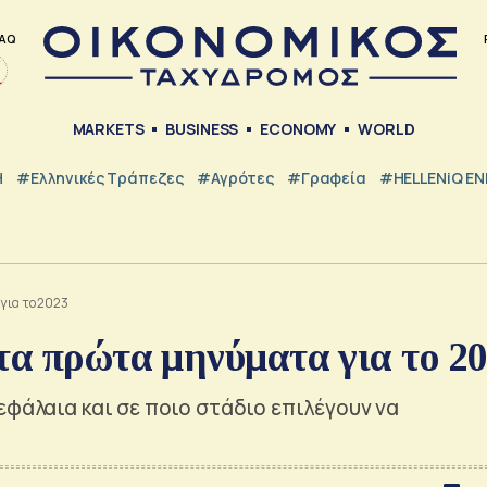
AQ
MARKETS
BUSINESS
ECONOMY
WORLD
Η
#ελληνικές Τράπεζες
#Αγρότες
#Γραφεία
#HELLENiQ E
για το 2023
τα πρώτα μηνύματα για το 2
εφάλαια και σε ποιο στάδιο επιλέγουν να