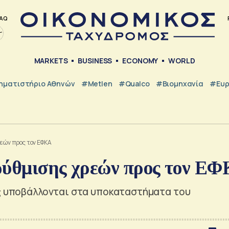
AQ
MARKETS
BUSINESS
ECONOMY
WORLD
ηματιστήριο Αθηνών
#metlen
#Qualco
#Βιομηχανία
#Ευ
ρεών προς τον ΕΦΚΑ
ρύθμισης χρεών προς τον Ε
ης υποβάλλονται στα υποκαταστήματα του