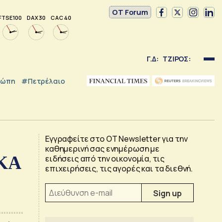
OT Forum
FTSE 100
DAX 30
CAC 40
Γ.Δ:
ΤΖΙΡΟΣ:
ρώπη
#Πετρέλαιο
Εγγραφείτε στο OT Newsletter για την
καθημερινή σας ενημέρωση με
ΦΚΑ
ειδήσεις από την οικονομία, τις
επιχειρήσεις, τις αγορές και τα διεθνή.