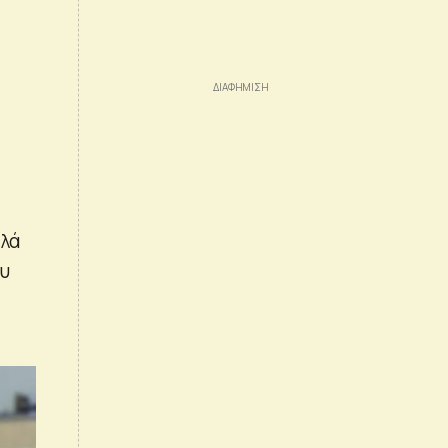
λλά
ου