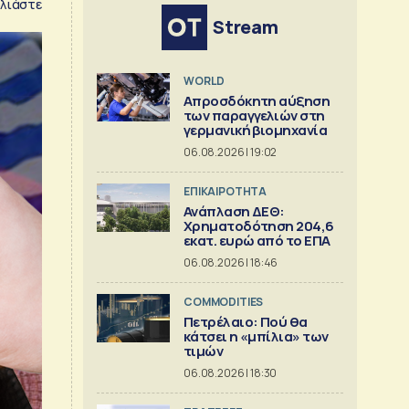
λιάστε
Stream
WORLD
Απροσδόκητη αύξηση
των παραγγελιών στη
γερμανική βιομηχανία
06.08.2026 | 19:02
ΕΠΙΚΑΙΡΟΤΗΤΑ
Ανάπλαση ΔΕΘ:
Χρηματοδότηση 204,6
εκατ. ευρώ από το ΕΠΑ
06.08.2026 | 18:46
COMMODITIES
Πετρέλαιο: Πού θα
κάτσει η «μπίλια» των
τιμών
06.08.2026 | 18:30