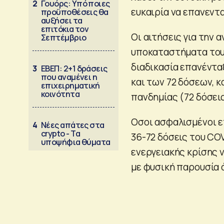
2
Γουόρς: Υπό ποιες
ευκαιρία να επανεντ
προϋποθέσεις θα
αυξήσει τα
επιτόκια τον
Οι αιτήσεις για την
Σεπτέμβριο
υποκαταστήματα το
διαδικασία επανέντα
3
ΕΒΕΠ: 2+1 δράσεις
που αναμένει η
και των 72 δόσεων, κ
επιχειρηματική
κοινότητα
πανδημίας (72 δόσεις
Οσοι ασφαλισμένοι ε
4
Νέες απάτες στα
crypto - Τα
36-72 δόσεις του CO
υποψήφια θύματα
ενεργειακής κρίσης 
με φυσική παρουσία 