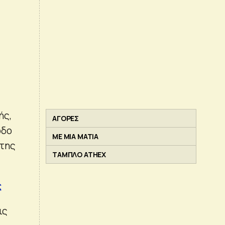
ής,
ΑΓΟΡΕΣ
οδο
ΜΕ ΜΙΑ ΜΑΤΙΑ
 της
ΤΑΜΠΛΟ ATHEX
ς
ις