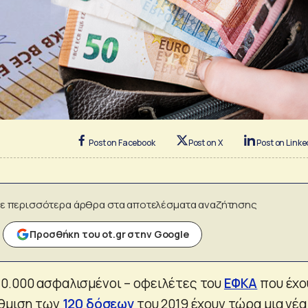
Post on Facebook
Post on X
Post on Linke
ε περισσότερα άρθρα στα αποτελέσματα αναζήτησης
Προσθήκη του ot.gr στην Google
0.000 ασφαλισμένοι – οφειλέτες του
ΕΦΚΑ
που έχο
ύθμιση των
120 δόσεων
του 2019 έχουν τώρα μια νέα