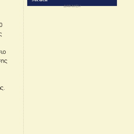
0
ς
σιο
σης
ς.