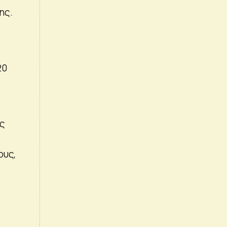
ης.
20
ις
ους,