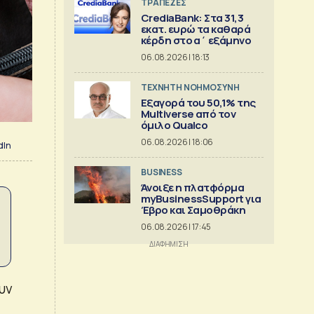
ΤΡΑΠΕΖΕΣ
CrediaBank: Στα 31,3
εκατ. ευρώ τα καθαρά
κέρδη στο α΄ εξάμηνο
06.08.2026 | 18:13
TΕΧΝΗΤΗ ΝΟΗΜΟΣΥΝΗ
Εξαγορά του 50,1% της
Multiverse από τον
όμιλο Qualco
06.08.2026 | 18:06
dIn
BUSINESS
Άνοιξε η πλατφόρμα
myBusinessSupport για
Έβρο και Σαμοθράκη
06.08.2026 | 17:45
υν