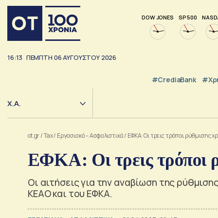
DOW JONES
SP 500
NASD
16:13
ΠΕΜΠΤΗ
06
ΑΥΓΟΥΣΤΟΥ
2026
#CrediaBank
#Χρ
Χ.Α.
ot.gr
/
Tax
/
Εργασιακά – Ασφαλιστικά
/
ΕΦΚΑ: Οι τρεις τρόποι ρύθμισης χ
ΕΦΚΑ: Οι τρεις τρόποι 
Οι αιτήσεις για την αναβίωση της ρύθμισ
ΚΕΑΟ και του ΕΦΚΑ.