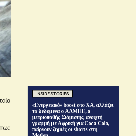
INSIDE STORIES
ταία
«Ενεργειακό» boost στο ΧΑ, αλλάζει
τα δεδομένα ο ΑΔΜΗΕ, ο
μετριοπαθής Σιάμισιης, ανοιχτή
γραμμή με Αφρική για Coca Cola,
όπως
παίρνουν ζημιές οι shorts στη
Metlen