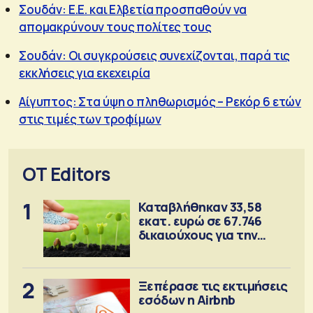
Σουδάν: Ε.Ε. και Ελβετία προσπαθούν να
απομακρύνουν τους πολίτες τους
Σουδάν: Οι συγκρούσεις συνεχίζονται, παρά τις
εκκλήσεις για εκεχειρία
Αίγυπτος: Στα ύψη ο πληθωρισμός – Ρεκόρ 6 ετών
στις τιμές των τροφίμων
OT Editors
1
Καταβλήθηκαν 33,58
εκατ. ευρώ σε 67.746
δικαιούχους για την
αγορά λιπασμάτων
2
Ξεπέρασε τις εκτιμήσεις
εσόδων η Airbnb