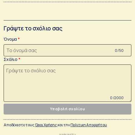
Γράψτε το σχόλιο σας
Όνομα
0 /50
Σχόλιο
0 /2000
Υποβολή σχολίου
Αποδέχεστε τους
Όροι Χρήσης
και την
Πολιτικη Απορρήτου