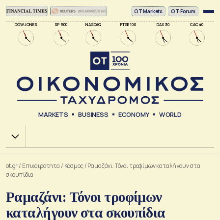
ΟΤ Markets
OT Forum
DOW JONES
SP 500
NASDAQ
FTSE 100
DAX 30
CAC 40
MARKETS
BUSINESS
ECONOMY
WORLD
Χ.Α.
ot.gr
/
Επικαιρότητα
/
Κόσμος
/
Ραμαζάνι: Τόνοι τροφίμων καταλήγουν στα
σκουπίδια
Ραμαζάνι: Τόνοι τροφίμων
καταλήγουν στα σκουπίδια