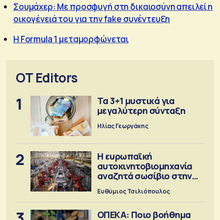
Σουμάχερ: Με προσφυγή στη δικαιοσύνη απειλεί η
οικογένειά του για την fake συνέντευξη
Η Formula 1 μεταμορφώνεται
OT Editors
1
Τα 3+1 μυστικά για
μεγαλύτερη σύνταξη
Ηλίας Γεωργάκης
2
Η ευρωπαϊκή
αυτοκινητοβιομηχανία
αναζητά σωσίβιο στην
Κίνα
Ευθύμιος Τσιλιόπουλος
3
ΟΠΕΚΑ: Ποιο βοήθημα