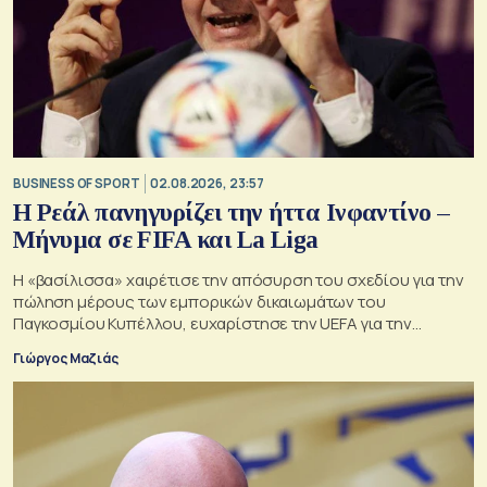
BUSINESS OF SPORT
02.08.2026, 23:57
Η Ρεάλ πανηγυρίζει την ήττα Ινφαντίνο –
Μήνυμα σε FIFA και La Liga
Η «βασίλισσα» χαιρέτισε την απόσυρση του σχεδίου για την
πώληση μέρους των εμπορικών δικαιωμάτων του
Παγκοσμίου Κυπέλλου, ευχαρίστησε την UEFA για την
αντίστασή της και συνέδεσε την υπόθεση με τη δική της
Γιώργος Μαζιάς
πολυετή σύγκρουση για τη συμφωνία της La Liga με το
επενδυτικό ταμείο CVC.