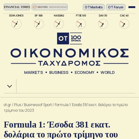
ΟΤ Markets
OT Forum
DOW JONES
SP 500
NASDAQ
FTSE 100
DAX 30
CAC 40
MARKETS
BUSINESS
ECONOMY
WORLD
Χ.Α.
ot.gr
/
Plus
/
Business of Sport
/
Formula 1: Έσοδα 381 εκατ. δολάρια το πρώτο
τρίμηνο του 2023
Formula 1: Έσοδα 381 εκατ.
δολάρια το πρώτο τρίμηνο του