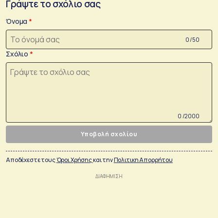
Γράψτε το σχόλιο σας
Όνομα
0 /50
Σχόλιο
0 /2000
Υποβολή σχολίου
Αποδέχεστε τους
Όροι Χρήσης
και την
Πολιτικη Απορρήτου