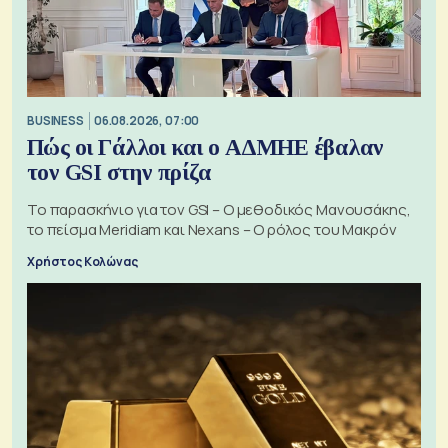
BUSINESS
06.08.2026, 07:00
Πώς οι Γάλλοι και ο ΑΔΜΗΕ έβαλαν
τον GSI στην πρίζα
Το παρασκήνιο για τον GSI – Ο μεθοδικός Μανουσάκης,
το πείσμα Meridiam και Nexans – Ο ρόλος του Μακρόν
Χρήστος Κολώνας