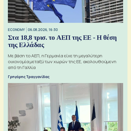
ECONOMY
06.08.2026, 16:30
Στα 18,8 τρισ. το ΑΕΠ της ΕΕ - Η θέση
της Ελλάδας
Με βάση το ΑΕΠ, η Γερμανία είχε τη μεγαλύτερη
οικονομία μεταξύ των χωρών της ΕΕ, ακολουθούμενη
από τη Γαλλία
Γρηγόρης Τραγγανίδας