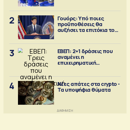
2
Γουόρς: Υπό ποιες
προϋποθέσεις θα
αυξήσει τα επιτόκια τον
Σεπτέμβριο
3
ΕΒΕΠ: 2+1 δράσεις που
αναμένει η
επιχειρηματική
κοινότητα
4
Νέες απάτες στα crypto -
Τα υποψήφια θύματα