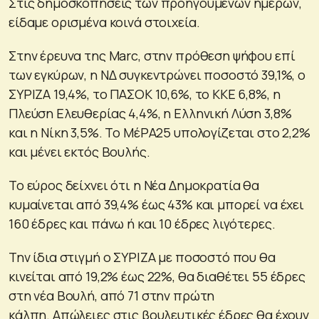
Στις δημοσκοπήσεις των προηγούμενων ημερών,
είδαμε ορισμένα κοινά στοιχεία.
Στην έρευνα της Marc, στην πρόθεση ψήφου επί
των εγκύρων, η ΝΔ συγκεντρώνει ποσοστό 39,1%, ο
ΣΥΡΙΖΑ 19,4%, το ΠΑΣΟΚ 10,6%, το ΚΚΕ 6,8%, η
Πλεύση Ελευθερίας 4,4%, η Ελληνική Λύση 3,8%
και η Νίκη 3,5%. Το ΜέΡΑ25 υπολογίζεται στο 2,2%
και μένει εκτός Βουλής.
Το εύρος δείχνει ότι η Νέα Δημοκρατία θα
κυμαίνεται από 39,4% έως 43% και μπορεί να έχει
160 έδρες και πάνω ή και 10 έδρες λιγότερες.
Την ίδια στιγμή ο ΣΥΡΙΖΑ με ποσοστό που θα
κινείται από 19,2% έως 22%, θα διαθέτει 55 έδρες
στη νέα Βουλή, από 71 στην πρώτη
κάλπη. Απώλειες στις βουλευτικές έδρες θα έχουν