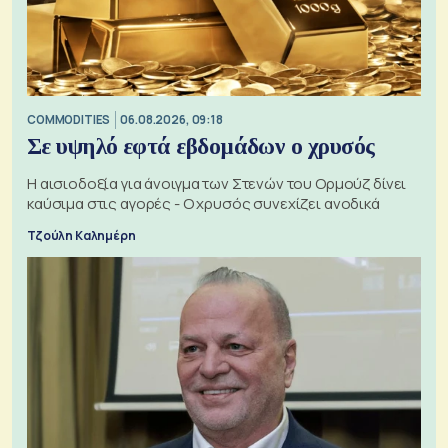
COMMODITIES
06.08.2026, 09:18
Σε υψηλό εφτά εβδομάδων ο χρυσός
Η αισιοδοξία για άνοιγμα των Στενών του Ορμούζ δίνει
καύσιμα στις αγορές - Ο χρυσός συνεχίζει ανοδικά
Τζούλη Καλημέρη