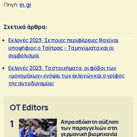
Πηγή:
in.gr
Σχετικά άρθρα:
Εκλογές 2023: Σε ποιες περιφέρειες θα είναι
υποψήφιος ο Τσίπρας – Τα μηνύματα και οι
συμβολισμοί
Εκλογές 2023: Τα στοιχήματα, οι φόβοι των
«μονομάχων» ενόψει των εκλογών και ο γρίφος
της αυτοδυναμίας
OT Editors
1
Απροσδόκητη αύξηση
των παραγγελιών στη
γερμανική βιομηχανία