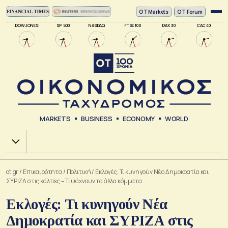
ΟΤ Markets
OT Forum
DOW JONES
SP 500
NASDAQ
FTSE 100
DAX 30
CAC 40
MARKETS
BUSINESS
ECONOMY
WORLD
Χ.Α.
ot.gr
/
Επικαιρότητα
/
Πολιτική
/
Εκλογές: Τι κυνηγούν Νέα Δημοκρατία και
ΣΥΡΙΖΑ στις κάλπες – Τι ψάχνουν τα άλλα κόμματα
Εκλογές: Τι κυνηγούν Νέα
Δημοκρατία και ΣΥΡΙΖΑ στις