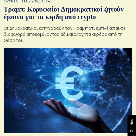
CRYPTO
11.07.2026, 09:49
Τραμπ: Κορυφαίοι Δημοκρατικοί ζητούν
έρευνα για τα κέρδη από crypto
Οι Δημοκρατικοί κατηγορούν τον Τραμπ ότι εμπλέκεται σε
διαφθορά αποκομίζοντας αδικαιολόγητα κέρδος από τη
θέση του.
Cookies