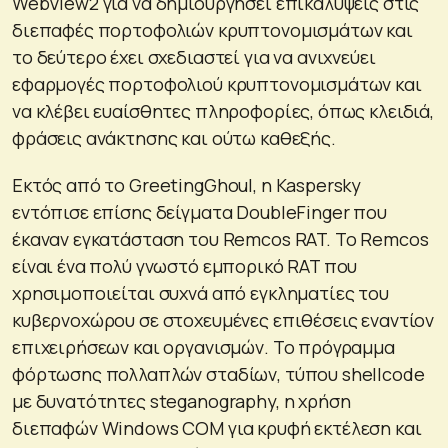
WebView2 για να δημιουργήσει επικαλύψεις στις
διεπαφές πορτοφολιών κρυπτονομισμάτων και
το δεύτερο έχει σχεδιαστεί για να ανιχνεύει
εφαρμογές πορτοφολιού κρυπτονομισμάτων και
να κλέβει ευαίσθητες πληροφορίες, όπως κλειδιά,
φράσεις ανάκτησης και ούτω καθεξής.
Εκτός από το GreetingGhoul, η Kaspersky
εντόπισε επίσης δείγματα DoubleFinger που
έκαναν εγκατάσταση του Remcos RAT. Το Remcos
είναι ένα πολύ γνωστό εμπορικό RAT που
χρησιμοποιείται συχνά από εγκληματίες του
κυβερνοχώρου σε στοχευμένες επιθέσεις εναντίον
επιχειρήσεων και οργανισμών. Το πρόγραμμα
φόρτωσης πολλαπλών σταδίων, τύπου shellcode
με δυνατότητες steganography, η χρήση
διεπαφών Windows COM για κρυφή εκτέλεση και