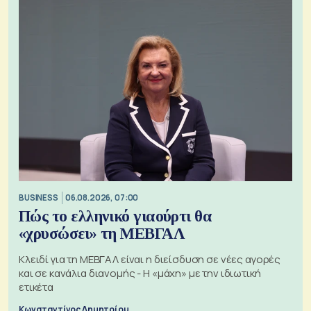
BUSINESS
06.08.2026, 07:00
Πώς το ελληνικό γιαούρτι θα
«χρυσώσει» τη ΜΕΒΓΑΛ
Κλειδί για τη ΜΕΒΓΑΛ είναι η διείσδυση σε νέες αγορές
και σε κανάλια διανομής - Η «μάχη» με την ιδιωτική
ετικέτα
Κωνσταντίνος Δημητρίου