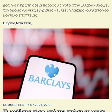
Δόθηκε η πρώτη άδεια παρόχου crypto στην Ελλάδα - Ανοίγει
τον δρόμο για νέες εγκρίσεις - Τι λέει η Λαζαράκου για το νέο
μοντέλο εποπτείας
Γιώργος Μανέττας
COMMODITIES
18.07.2026, 22:00
Τι κρύβεται πίσω από την πτώση σε χρυσό,