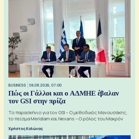
BUSINESS
06.08.2026, 07:00
Πώς οι Γάλλοι και ο ΑΔΜΗΕ έβαλαν
τον GSI στην πρίζα
Το παρασκήνιο για τον GSI – Ο μεθοδικός Μανουσάκης,
το πείσμα Meridiam και Nexans – Ο ρόλος του Μακρόν
Χρήστος Κολώνας