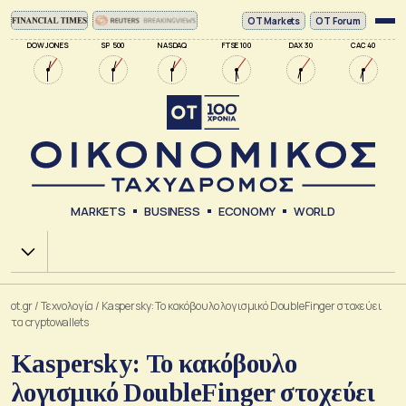
ΟΤ Markets
OT Forum
DOW JONES
SP 500
NASDAQ
FTSE 100
DAX 30
CAC 40
MARKETS
BUSINESS
ECONOMY
WORLD
Χ.Α.
ot.gr
/
Τεχνολογία
/
Kaspersky: Το κακόβουλο λογισμικό DoubleFinger στοχεύει
τα cryptowallets
Kaspersky: Το κακόβουλο
λογισμικό DoubleFinger στοχεύει