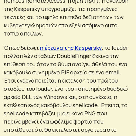
Remcos Remote Access Trojan (RAT). Η ανάλυση
της Kaspersky υπογραμμίζει τις προηγμένες
τεχνικές και το υψηλό επίπεδο δεξιοτήτων των
κυβερνοεγκληματιών στο εξελισσόμενο αυτό
τοπίο απειλών.
Όπως δείχνει
η έρευνα της Kaspersky
, το loader
πολλαπλών σταδίων DoubleFinger ξεκινά την
επίθεσή του όταν το θύμα ανοίγει άθελά του ένα
κακόβουλο συνημμένο PIF αρχείο σε ένα email.
Έτσι ενεργοποιείται η εκτέλεση του πρώτου
σταδίου του loader, ένα τροποποιημένο δυαδικό
αρχείο DLL των Windows και, στη συνέχεια, η
εκτέλεση ενός κακόβουλου shellcode. Έπειτα, το
shellcode κατεβάζει μια εικόνα PNG που
περιλαμβάνει ένα ωφέλιμο φορτίο που
υποτίθεται ότι θα εκτελεστεί αργότερα στο