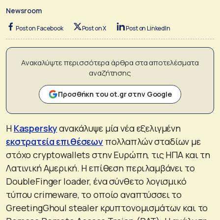
Newsroom
Post on Facebook
Post on X
Post on LinkedIn
Ανακαλύψτε περισσότερα άρθρα στα αποτελέσματα
αναζήτησης
Προσθήκη του ot.gr στην Google
Η
Kaspersky
ανακάλυψε μία νέα εξελιγμένη
εκστρατεία επιθέσεων
πολλαπλών σταδίων με
στόχο cryptowallets στην Ευρώπη, τις ΗΠΑ και τη
Λατινική Αμερική. Η επίθεση περιλαμβάνει το
DoubleFinger loader, ένα σύνθετο λογισμικό
τύπου crimeware, το οποίο αναπτύσσει το
GreetingGhoul stealer κρυπτονομισμάτων και το