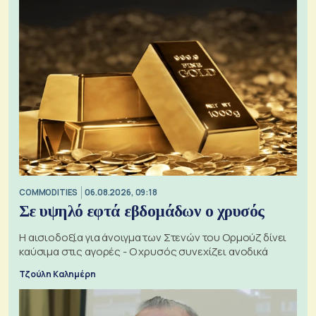
COMMODITIES
06.08.2026, 09:18
Σε υψηλό εφτά εβδομάδων ο χρυσός
Η αισιοδοξία για άνοιγμα των Στενών του Ορμούζ δίνει
καύσιμα στις αγορές - Ο χρυσός συνεχίζει ανοδικά
Τζούλη Καλημέρη