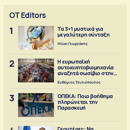
OT Editors
1
Τα 3+1 μυστικά για
μεγαλύτερη σύνταξη
Ηλίας Γεωργάκης
2
Η ευρωπαϊκή
αυτοκινητοβιομηχανία
αναζητά σωσίβιο στην
Κίνα
Ευθύμιος Τσιλιόπουλος
3
ΟΠΕΚΑ: Ποιο βοήθημα
πληρώνεται την
Παρασκευή
Γκουτέρες: Να