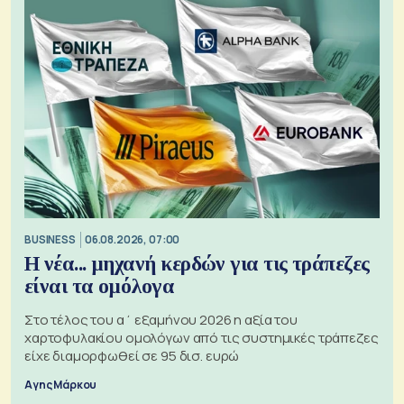
BUSINESS
06.08.2026, 07:00
Η νέα... μηχανή κερδών για τις τράπεζες
είναι τα ομόλογα
Στο τέλος του α΄ εξαμήνου 2026 η αξία του
χαρτοφυλακίου ομολόγων από τις συστημικές τράπεζες
είχε διαμορφωθεί σε 95 δισ. ευρώ
Αγης Μάρκου