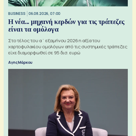
BUSINESS
06.08.2026, 07:00
Η νέα... μηχανή κερδών για τις τράπεζες
είναι τα ομόλογα
Στο τέλος του α΄ εξαμήνου 2026 η αξία του
χαρτοφυλακίου ομολόγων από τις συστημικές τράπεζες
είχε διαμορφωθεί σε 95 δισ. ευρώ
Αγης Μάρκου