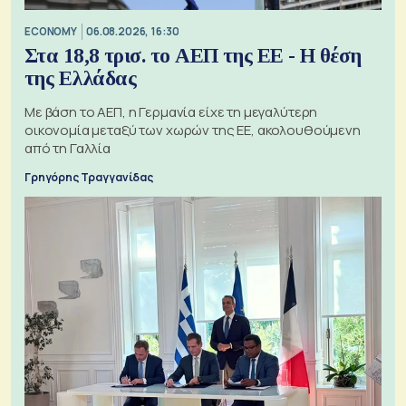
ECONOMY
06.08.2026, 16:30
Στα 18,8 τρισ. το ΑΕΠ της ΕΕ - Η θέση
της Ελλάδας
Με βάση το ΑΕΠ, η Γερμανία είχε τη μεγαλύτερη
οικονομία μεταξύ των χωρών της ΕΕ, ακολουθούμενη
από τη Γαλλία
Γρηγόρης Τραγγανίδας