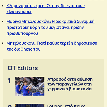
Κληρονομιά με χρέη: Οι παγίδες για τους
κληρονόμους
Μαρίνα Μπερλουσκόνι: Η διακριτικά δυναμική
πρωτότοκη κόρη του μεγιστάνα, πρώην
πρωθυπουργού
Μπερλουσκόνι: Γιατί καθυστερεί η δημοσίευση
της διαθήκης του
OT Editors
1
Απροσδόκητη αύξηση
των παραγγελιών στη
γερμανική βιομηχανία
Γουόρς: Υπό ποιες