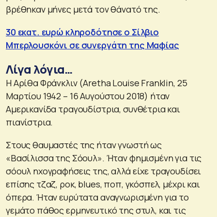
βρέθηκαν μήνες μετά τον θάνατό της.
30 εκατ. ευρώ κληροδότησε ο Σίλβιο
Μπερλουσκόνι σε συνεργάτη της Μαφίας
Λίγα λόγια…
Η Αρίθα Φράνκλιν (Aretha Louise Franklin, 25
Μαρτίου 1942 – 16 Αυγούστου 2018) ήταν
Αμερικανίδα τραγουδίστρια, συνθέτρια και
πιανίστρια.
Στους θαυμαστές της ήταν γνωστή ως
«Βασίλισσα της Σόουλ». Ήταν φημισμένη για τις
σόουλ ηχογραφήσεις της, αλλά είχε τραγουδίσει
επίσης τζαζ, ροκ, blues, ποπ, γκόσπελ, μέχρι και
όπερα. Ήταν ευρύτατα αναγνωρισμένη για το
γεμάτο πάθος ερμηνευτικό της στυλ, και τις