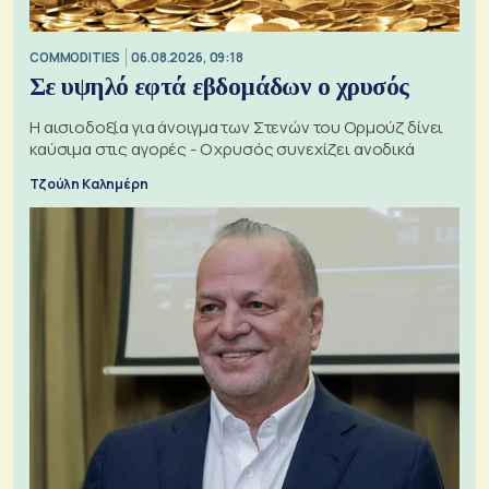
COMMODITIES
06.08.2026, 09:18
Σε υψηλό εφτά εβδομάδων ο χρυσός
Η αισιοδοξία για άνοιγμα των Στενών του Ορμούζ δίνει
καύσιμα στις αγορές - Ο χρυσός συνεχίζει ανοδικά
Τζούλη Καλημέρη