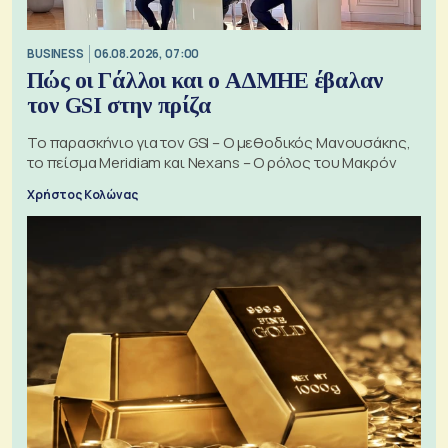
BUSINESS
06.08.2026, 07:00
Πώς οι Γάλλοι και ο ΑΔΜΗΕ έβαλαν
τον GSI στην πρίζα
Το παρασκήνιο για τον GSI – Ο μεθοδικός Μανουσάκης,
το πείσμα Meridiam και Nexans – Ο ρόλος του Μακρόν
Χρήστος Κολώνας