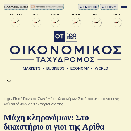
ΟΤ Markets
OT Forum
DOW JONES
SP 500
NASDAQ
FTSE 100
DAX 30
CAC 40
MARKETS
BUSINESS
ECONOMY
WORLD
Χ.Α.
ot.gr
/
Plus
/
Tέχνη και Ζωή
/
Μάχη κληρονόμων: Στο δικαστήριο οι γιοι της
Αρίθα Φράνκλιν για την περιουσία της
Μάχη κληρονόμων: Στο
δικαστήριο οι γιοι της Αρίθα