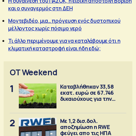
Η συναίνεση του ΠΑΣΟΚ, η ειδική αποστολή Βορίδη
και ο συναγερμός στη ΔΕΗ
Μοντεβιδέο, μια… πρόγευση ενός δυστοπικού
μέλλοντος χωρίς πόσιμο νερό
Τι άλλο περιμένουμε για να καταλάβουμε ότι η
κλιματική καταστροφή είναι ήδη εδώ;
OT Weekend
1
Καταβλήθηκαν 33,58
εκατ. ευρώ σε 67.746
δικαιούχους για την
αγορά λιπασμάτων
2
Με 1,2 δισ.δολ.
αποζημίωση η RWE
φεύγει απο τις ΗΠΑ