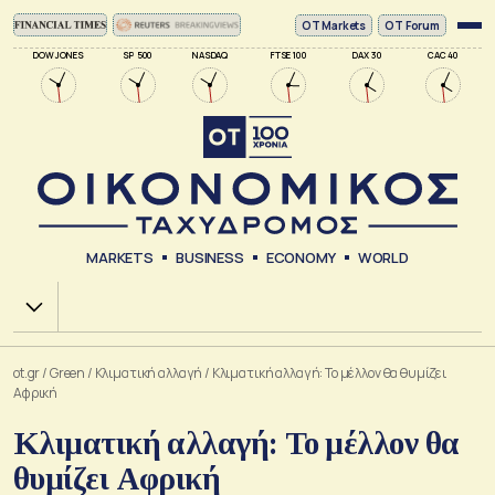
ΟΤ Markets
OT Forum
DOW JONES
SP 500
NASDAQ
FTSE 100
DAX 30
CAC 40
MARKETS
BUSINESS
ECONOMY
WORLD
Χ.Α.
ot.gr
/
Green
/
Κλιματική αλλαγή
/
Κλιματική αλλαγή: Το μέλλον θα θυμίζει
Αφρική
Κλιματική αλλαγή: Το μέλλον θα
θυμίζει Αφρική