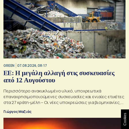
GREEN
07.08.2026, 08:17
ΕΕ: Η μεγάλη αλλαγή στις συσκευασίες
από 12 Αυγούστου
Περισσότερο ανακυκλωμένο υλικό, υποχρεωτικά
επαναχρησιμοποιούμενες συσκευασίες και ενιαίες ετικέτες
στα 27 κράτη-μέλη – Οι νέες υποχρεώσεις για βιομηχανίες,
σούπερ μάρκετ, εστιατόρια και καταναλωτές
Γιώργος Μαζιάς
Cookies