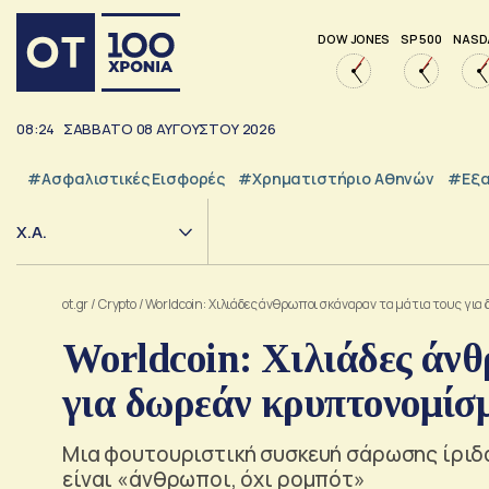
DOW JONES
SP 500
NASD
08:24
ΣΑΒΒΑΤΟ
08
ΑΥΓΟΥΣΤΟΥ
2026
#Ασφαλιστικές Εισφορές
#Χρηματιστήριο Αθηνών
#εξα
Χ.Α.
ot.gr
/
Crypto
/
Worldcoin: Χιλιάδες άνθρωποι σκάναραν τα μάτια τους γι
Worldcoin: Χιλιάδες άνθ
για δωρεάν κρυπτονομίσ
Μια φουτουριστική συσκευή σάρωσης ίριδα
είναι «άνθρωποι, όχι ρομπότ»