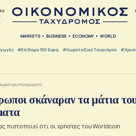
AQ
MARKETS
BUSINESS
ECONOMY
WORLD
γωγές
#Επίδομα 150 Ευρώ
#Χωροταξικό Τουρισμού
#Χρυσή
α δωρεάν κρυπτονομίσματα
ρωποι σκάναραν τα μάτια το
ματα
ς πιστοποιεί ότι οι χρήστες του Worldcoin