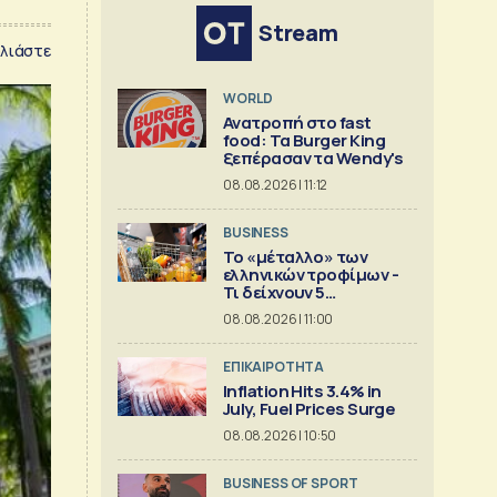
Stream
λιάστε
WORLD
Ανατροπή στο fast
food: Τα Burger King
ξεπέρασαν τα Wendy's
08.08.2026 | 11:12
BUSINESS
Το «μέταλλο» των
ελληνικών τροφίμων -
Τι δείχνουν 5
ισολογισμοί
08.08.2026 | 11:00
ΕΠΙΚΑΙΡΟΤΗΤΑ
Inflation Hits 3.4% in
July, Fuel Prices Surge
08.08.2026 | 10:50
BUSINESS OF SPORT