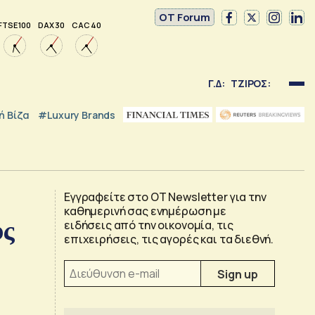
OT Forum
FTSE 100
DAX 30
CAC 40
Γ.Δ:
ΤΖΙΡΟΣ:
 Βίζα
#luxury Brands
Εγγραφείτε στο OT Newsletter για την
καθημερινή σας ενημέρωση με
υς
ειδήσεις από την οικονομία, τις
επιχειρήσεις, τις αγορές και τα διεθνή.