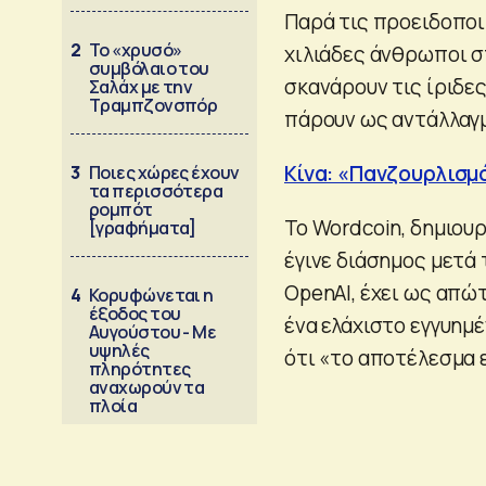
Παρά τις προειδοποι
2
Το «χρυσό»
χιλιάδες άνθρωποι σ
συμβόλαιο του
σκανάρουν τις ίριδες
Σαλάχ με την
Τραμπζονσπόρ
πάρουν ως αντάλλαγμ
Κίνα: «Πανζουρλισμ
3
Ποιες χώρες έχουν
τα περισσότερα
ρομπότ
Το Wordcoin, δημιουρ
[γραφήματα]
έγινε διάσημος μετά
OpenAI, έχει ως απώ
4
Κορυφώνεται η
έξοδος του
ένα ελάχιστο εγγυημέ
Αυγούστου - Με
υψηλές
ότι «το αποτέλεσμα ε
πληρότητες
αναχωρούν τα
πλοία