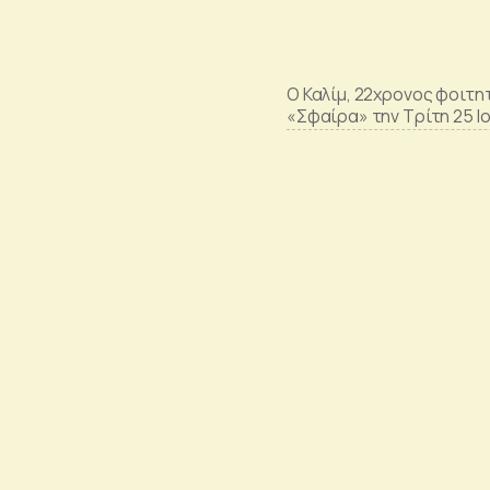
O Καλίμ, 22χρονος φοιτη
«Σφαίρα» την Τρίτη 25 Ι