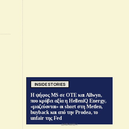
INSIDE STORIES
Η ψήφος MS σε ΟΤΕ και Allwyn,
που κρύβει αξία η HelleniQ Energy,
«μαζεύονται» οι short στη Metlen,
buyback και από την Prodea, το
unfair της Fed