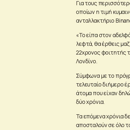
Για τους περισσότερο
οποίων η τιμή κυμαιν
ανταλλακτήριο Binan
«Το είπα στον αδελφό
λεφτά, θα έρθεις μαζ
22χρονος φοιτητής τ
Λονδίνο.
Σύμφωνα με το πρόγρ
τελευταίο διήμερο έ
άτομα που είχαν δηλ
δύο χρόνια.
Τα επόμενα χρόνια δ
αποσταλούν σε όλο τ