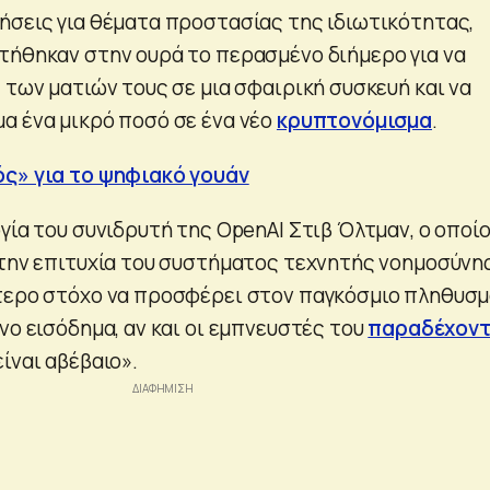
ήσεις για θέματα προστασίας της ιδιωτικότητας,
τήθηκαν στην ουρά το περασμένο διήμερο για να
 των ματιών τους σε μια σφαιρική συσκευή και να
α ένα μικρό ποσό σε ένα νέο
κρυπτονόμισμα
.
ός» για το ψηφιακό γουάν
γία του συνιδρυτή της OpenAI Στιβ Όλτμαν, ο οποί
 την επιτυχία του συστήματος τεχνητής νοημοσύνη
τερο στόχο να προσφέρει στον παγκόσμιο πληθυσ
νο εισόδημα, αν και οι εμπνευστές του
παραδέχοντ
ίναι αβέβαιο».