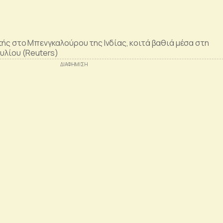
τής στο Μπενγκαλούρου της Ινδίας, κοιτά βαθιά μέσα στη
ουλίου (Reuters)