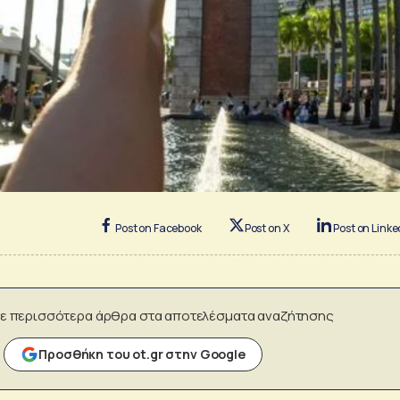
Post on Facebook
Post on X
Post on Linke
ε περισσότερα άρθρα στα αποτελέσματα αναζήτησης
Προσθήκη του ot.gr στην Google