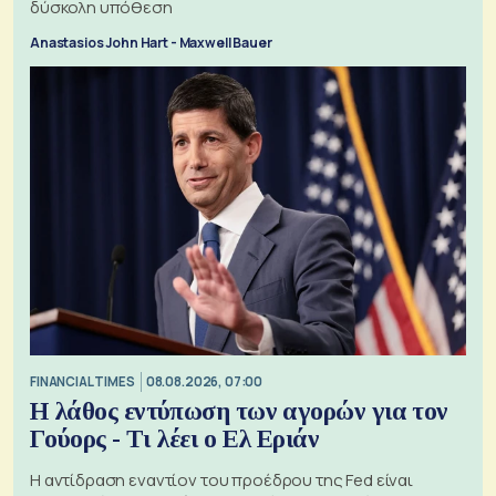
δύσκολη υπόθεση
Anastasios John Hart - Maxwell Bauer
FINANCIAL TIMES
08.08.2026, 07:00
Η λάθος εντύπωση των αγορών για τον
Γούορς - Τι λέει ο Ελ Εριάν
Η αντίδραση εναντίον του προέδρου της Fed είναι