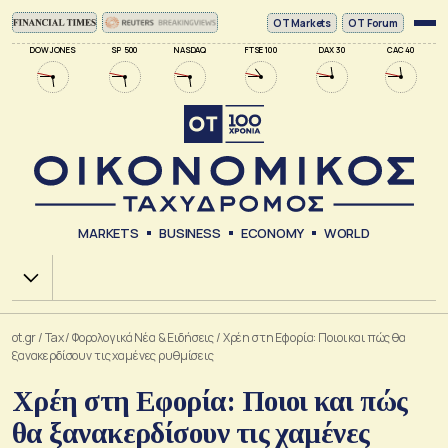
ΟΤ Markets
OT Forum
DOW JONES
SP 500
NASDAQ
FTSE 100
DAX 30
CAC 40
MARKETS
BUSINESS
ECONOMY
WORLD
Χ.Α.
ot.gr
/
Tax
/
Φορολογικά Νέα & Eιδήσεις
/
Χρέη στη Εφορία: Ποιοι και πώς θα
ξανακερδίσουν τις χαμένες ρυθμίσεις
Χρέη στη Εφορία: Ποιοι και πώς
θα ξανακερδίσουν τις χαμένες