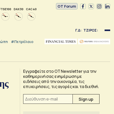
OT Forum
FTSE 100
DAX 30
CAC 40
Γ.Δ:
ΤΖΙΡΟΣ:
ρώπη
#Πετρέλαιο
Εγγραφείτε στο OT Newsletter για την
καθημερινή σας ενημέρωση με
ης
ειδήσεις από την οικονομία, τις
επιχειρήσεις, τις αγορές και τα διεθνή.