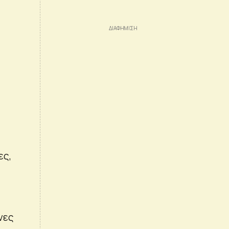
ες,
νες