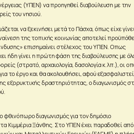
νέργειας (ΥΠΕΝ) να προηγηθεί διαβούλευση με την
ρείς του νησιού.
άζεται να ξεκινήσει μετά το Πάσχα, όπως είχε γίνει
ναίνεση της τοπικής κοινωνίας αποτελεί προϋπόθ
πένδυσης» επισημαίνει στέλεχος του ΥΠΕΝ. Οπως
 έχει ήδη γίνει η πρώτη φάση της διαβούλευσης με ό
ρείς (στρατό, αρχαιολογία, δασολογία κ.λπ.), οι οπ
ια το έργο και θα ακολουθήσει, αφού εξασφαλιστεί
ης εξορυκτικής δραστηριότητας, ο διαγωνισμός στ
ύ.
το φθινόπωρο διαγωνισμός για τον δημόσιο
τα Κιμμέρια Ξάνθης. Στο ΥΠΕΝ έχει παραδοθεί από
γικών και Μεταλλευτικών Ερευνών (ΕΑΓΜΕ) η πλήρ