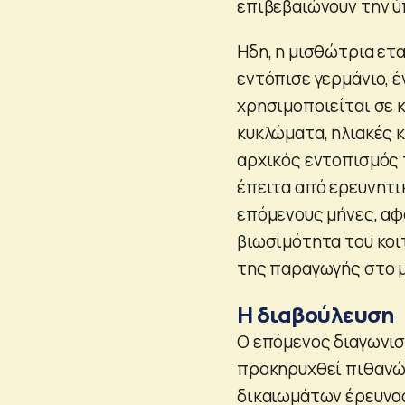
επιβεβαιώνουν την ύ
Ηδη, η μισθώτρια ετ
εντόπισε γερμάνιο, 
χρησιμοποιείται σε 
κυκλώματα, ηλιακές κ
αρχικός εντοπισμός 
έπειτα από ερευνητικ
επόμενους μήνες, αφ
βιωσιμότητα του κοι
της παραγωγής στο μ
Η διαβούλευση
Ο επόμενος διαγωνισ
προκηρυχθεί πιθανώς
δικαιωμάτων έρευνας