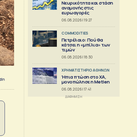
Νευρικότητα και στάση
αναμονής στις
ευρωαγορές
06.08.2026 | 19:27
COMMODITIES
Πετρέλαιο: Πού θα
κάτσει η «μπίλια» των
τιμών
06.08.2026 | 18:30
XΡΗΜΑΤΙΣΤΗΡΙΟ ΑΘΗΝΩΝ
Ήπια πτώση στο ΧΑ,
dIn
μονοπώλησε η Metlen
06.08.2026 | 17:41