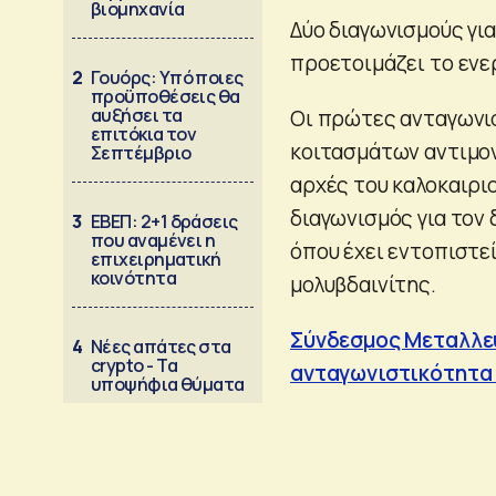
βιομηχανία
Δύο διαγωνισμούς γι
προετοιμάζει το ενε
2
Γουόρς: Υπό ποιες
προϋποθέσεις θα
αυξήσει τα
Οι πρώτες ανταγωνισ
επιτόκια τον
κοιτασμάτων αντιμον
Σεπτέμβριο
αρχές του καλοκαιρι
διαγωνισμός για τον
3
ΕΒΕΠ: 2+1 δράσεις
που αναμένει η
όπου έχει εντοπιστε
επιχειρηματική
κοινότητα
μολυβδαινίτης.
Σύνδεσμος Μεταλλευ
4
Νέες απάτες στα
crypto - Τα
ανταγωνιστικότητα 
υποψήφια θύματα