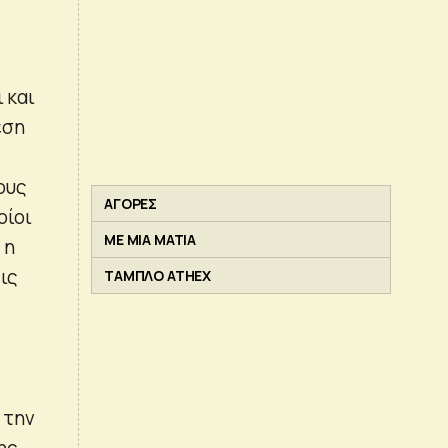
 και
εση
λους
ΑΓΟΡΕΣ
οίοι
ΜΕ ΜΙΑ ΜΑΤΙΑ
 η
ις
ΤΑΜΠΛΟ ATHEX
 την
ης