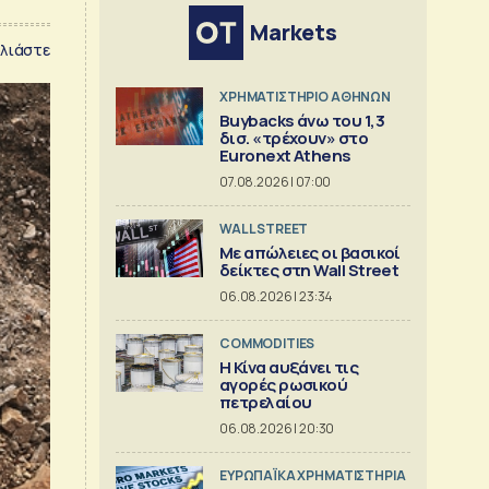
Markets
λιάστε
XΡΗΜΑΤΙΣΤΗΡΙΟ ΑΘΗΝΩΝ
Buybacks άνω του 1,3
δισ. «τρέχουν» στο
Euronext Athens
07.08.2026 | 07:00
WALL STREET
Με απώλειες οι βασικοί
δείκτες στη Wall Street
06.08.2026 | 23:34
COMMODITIES
Η Κίνα αυξάνει τις
αγορές ρωσικού
πετρελαίου
06.08.2026 | 20:30
ΕΥΡΩΠΑΪΚΑ ΧΡΗΜΑΤΙΣΤΗΡΙΑ