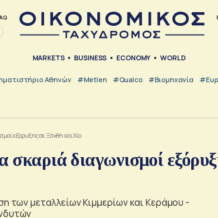
AQ
MARKETS
BUSINESS
ECONOMY
WORLD
ηματιστήριο Αθηνών
#metlen
#Qualco
#Βιομηχανία
#Ευ
σμοί εξόρυξης σε Ξάνθη και Χίο
α σκαριά διαγωνισμοί εξόρυξ
ση των μεταλλείων Κιμμερίων και Κεράμου -
ενδυτών