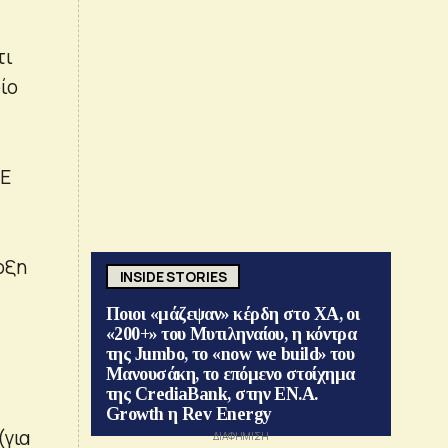
τι
ίο
ΜΕ
ρξη
INSIDE STORIES
Ποιοι «μάζεψαν» κέρδη στο ΧΑ, οι
«200+» του Μυτιληναίου, η κόντρα
της Jumbo, το «now we build» του
Μανουσάκη, το επόμενο στοίχημα
της CrediaBank, στην ΕΝ.Α.
Growth η Rev Energy
(για