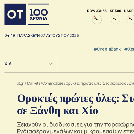
DOW JONES
SP 500
NASD
04:49
ΠΑΡΑΣΚΕΥΗ
07
ΑΥΓΟΥΣΤΟΥ
2026
#CrediaBank
#Χρ
Χ.Α.
ot.gr
/
Markets
/
Commodities
/
Ορυκτές πρώτες ύλες: Στα σκαριά διαγωνι
Ορυκτές πρώτες ύλες: Στ
σε Ξάνθη και Χίο
Ξεκινούν οι διαδικασίες για την παραχώρη
Ενδιαφέρον μεγάλων και μικρομεσαίων επ