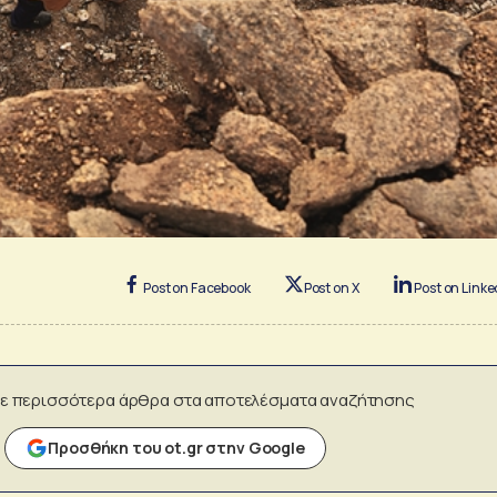
Post on Facebook
Post on X
Post on Linke
ε περισσότερα άρθρα στα αποτελέσματα αναζήτησης
Προσθήκη του ot.gr στην Google