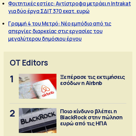
Φοιτητικές εστίες: Αντίστροφα μετράει η Intrakat
για δύο έργα ΣΔΙΤ 370 εκατ. ευρώ
Γραμμή 4 του Μετρό: Νέο εμπόδιο από τις
απεργίες διαρκείας στις εργασίες του
μεγαλύτερου δημόσιου έργου
OT Editors
1
Ξεπέρασε τις εκτιμήσεις
εσόδων η Airbnb
2
Ποιο κίνδυνο βλέπει η
BlackRock στην πώληση
ευρώ από τις ΗΠΑ