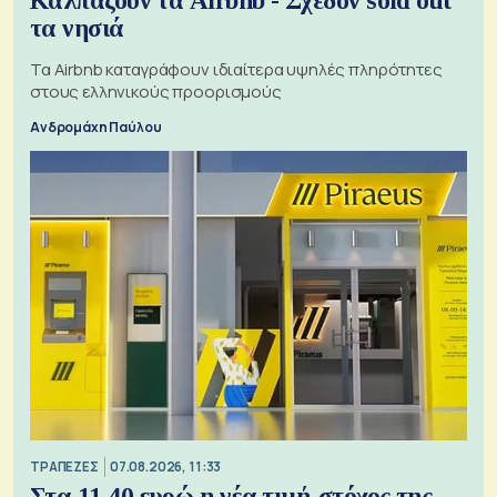
Καλπάζουν τα Airbnb - Σχεδόν sold out
τα νησιά
Τα Airbnb καταγράφουν ιδιαίτερα υψηλές πληρότητες
στους ελληνικούς προορισμούς
Ανδρομάχη Παύλου
ΤΡΑΠΕΖΕΣ
07.08.2026, 11:33
Στα 11,40 ευρώ η νέα τιμή-στόχος της