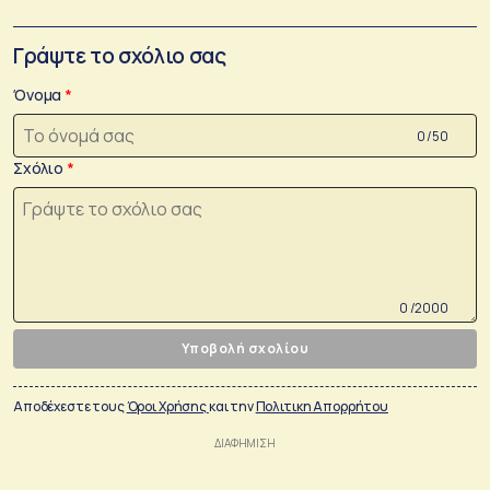
Γράψτε το σχόλιο σας
Όνομα
0 /50
Σχόλιο
0 /2000
Υποβολή σχολίου
Αποδέχεστε τους
Όροι Χρήσης
και την
Πολιτικη Απορρήτου