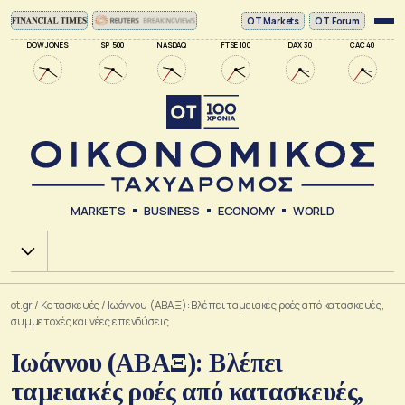
ΟΤ Markets
OT Forum
DOW JONES
SP 500
NASDAQ
FTSE 100
DAX 30
CAC 40
MARKETS
BUSINESS
ECONOMY
WORLD
Χ.Α.
ot.gr
/
Κατασκευές
/
Ιωάννου (ΑΒΑΞ): Βλέπει ταμειακές ροές από κατασκευές,
συμμετοχές και νέες επενδύσεις
Ιωάννου (ΑΒΑΞ): Βλέπει
ταμειακές ροές από κατασκευές,