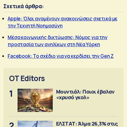
Σχετικά άρθρα:
Apple: Όλοι αναμένουν ανακοινώσεις σχετικά με
την Τεχνητή Νοημοσύνη
Μέσα κοινωνικής δικτύωσης: Νόμος για την
προστασία των ανηλίκων στη Νέα Υόρκη
Facebook: Το σχέδιο για να κερδίσει την Gen Z
OT Editors
1
Μουντιάλ: Ποιοι έβαλαν
«χρυσό γκολ»
2
ΕΛΣΤΑΤ: Άλμα 26,3% στις