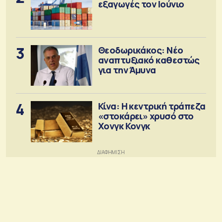
εξαγωγές τον Ιούνιο
3
Θεοδωρικάκος: Νέο
αναπτυξιακό καθεστώς
για την Άμυνα
4
Κίνα: Η κεντρική τράπεζα
«στοκάρει» χρυσό στο
Χονγκ Κονγκ