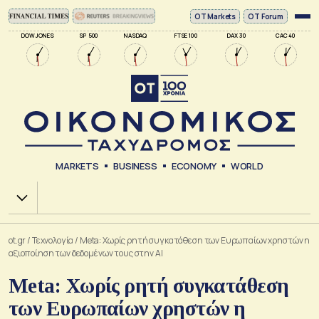
ΟΤ Markets
OT Forum
DOW JONES
SP 500
NASDAQ
FTSE 100
DAX 30
CAC 40
MARKETS
BUSINESS
ECONOMY
WORLD
Χ.Α.
ot.gr
/
Τεχνολογία
/
Meta: Χωρίς ρητή συγκατάθεση των Ευρωπαίων χρηστών η
αξιοποίηση των δεδομένων τους στην ΑΙ
Meta: Χωρίς ρητή συγκατάθεση
των Ευρωπαίων χρηστών η