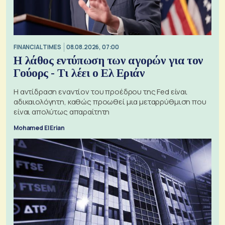
FINANCIAL TIMES
08.08.2026, 07:00
Η λάθος εντύπωση των αγορών για τον
Γούορς - Τι λέει ο Ελ Εριάν
Η αντίδραση εναντίον του προέδρου της Fed είναι
αδικαιολόγητη, καθώς προωθεί μια μεταρρύθμιση που
είναι απολύτως απαραίτητη
Mohamed El Erian