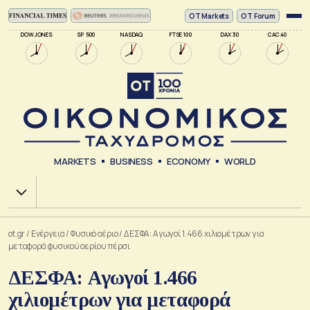
ΟΤ Markets
OT Forum
DOW JONES
SP 500
NASDAQ
FTSE 100
DAX 30
CAC 40
MARKETS
BUSINESS
ECONOMY
WORLD
Χ.Α.
ot.gr
/
Ενέργεια
/
Φυσικό αέριο
/
ΔΕΣΦΑ: Αγωγοί 1.466 χιλιομέτρων για
μεταφορά φυσικού αερίου πέρσι
ΔΕΣΦΑ: Αγωγοί 1.466
χιλιομέτρων για μεταφορά