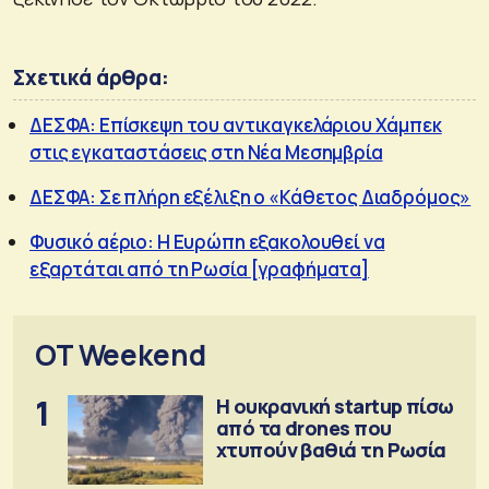
Σχετικά άρθρα:
ΔΕΣΦΑ: Επίσκεψη του αντικαγκελάριου Χάμπεκ
στις εγκαταστάσεις στη Νέα Μεσημβρία
ΔΕΣΦΑ: Σε πλήρη εξέλιξη ο «Κάθετος Διαδρόμος»
Φυσικό αέριο: Η Ευρώπη εξακολουθεί να
εξαρτάται από τη Ρωσία [γραφήματα]
OT Weekend
1
Η ουκρανική startup πίσω
από τα drones που
χτυπούν βαθιά τη Ρωσία