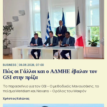
BUSINESS
06.08.2026, 07:00
Πώς οι Γάλλοι και ο ΑΔΜΗΕ έβαλαν τον
GSI στην πρίζα
Το παρασκήνιο για τον GSI – Ο μεθοδικός Μανουσάκης, το
πείσμα Meridiam και Nexans – Ο ρόλος του Μακρόν
Χρήστος Κολώνας