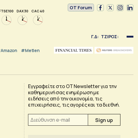
OT Forum
FTSE 100
DAX 30
CAC 40
Γ.Δ:
ΤΖΙΡΟΣ:
Amazon
#Metlen
Εγγραφείτε στο OT Newsletter για την
καθημερινή σας ενημέρωση με
ειδήσεις από την οικονομία, τις
επιχειρήσεις, τις αγορές και τα διεθνή.