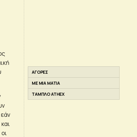
ος
μική
υ
ΑΓΟΡΕΣ
ΜΕ ΜΙΑ ΜΑΤΙΑ
ΤΑΜΠΛΟ ATHEX
ν
υν
 εάν
 και
 οι