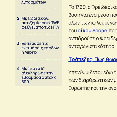
λιπασμάτων
Το 1769, ο Φρειδερίκ
βάση για ένα μέσο πο
2
Με 1,2 δισ.δολ.
όλων των καλυμμένων 
αποζημίωση η RWE
φεύγει απο τις ΗΠΑ
του
οίκου Scope
προ
αντιδρούσε ο Φρειδε
3
Ξεπέρασε τις
ανταγωνιστικότητα.
εκτιμήσεις εσόδων
η Airbnb
Τράπεζες: Πώς θωρα
4
Με "5 στα 5"
Υπενθυμίζεται εδώ ό
ολοκλήρωσε την
εβδομάδα ο Stoxx
των διαρθρωτικών μ
600
Ευρώπης και την αν