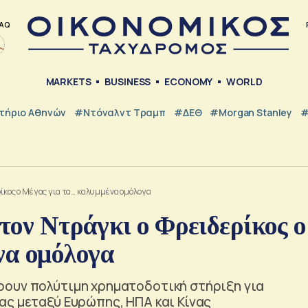
AQ
MARKETS
BUSINESS
ECONOMY
WORLD
τήριο Αθηνών
#Ντόναλντ Τραμπ
#ΔΕΘ
#Morgan Stanley
#
ρίκος ο Μέγας για τα… καλυμμένα ομόλογα
 τον Ντράγκι ο Φρειδερίκος ο
να ομόλογα
ρουν πολύτιμη χρηματοδοτική στήριξη για
ας μεταξύ Ευρώπης, ΗΠΑ και Κίνας