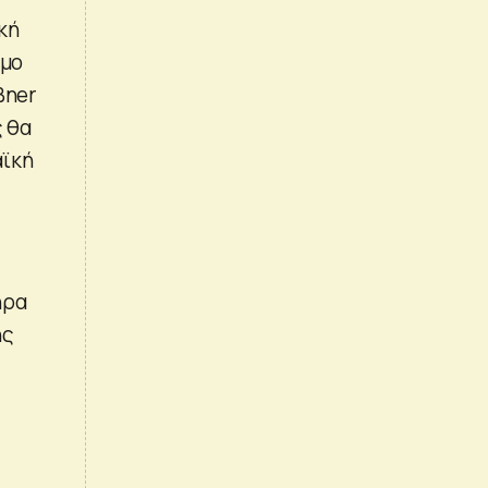
ική
ομο
ßner
 θα
αϊκή
ήρα
ης