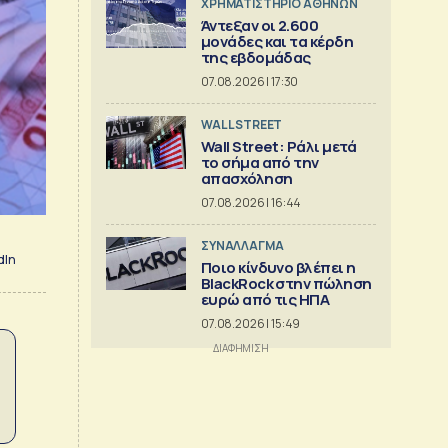
XΡΗΜΑΤΙΣΤΗΡΙΟ ΑΘΗΝΩΝ
Άντεξαν οι 2.600
μονάδες και τα κέρδη
της εβδομάδας
07.08.2026 | 17:30
WALL STREET
Wall Street: Ράλι μετά
το σήμα από την
απασχόληση
07.08.2026 | 16:44
ΣΥΝΑΛΛΑΓΜΑ
dIn
Ποιο κίνδυνο βλέπει η
BlackRock στην πώληση
ευρώ από τις ΗΠΑ
07.08.2026 | 15:49