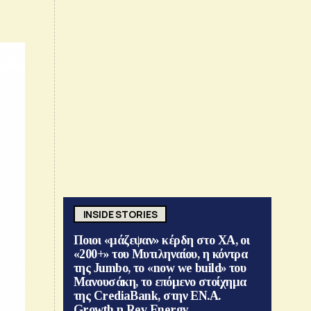
INSIDE STORIES
Ποιοι «μάζεψαν» κέρδη στο ΧΑ, οι
«200+» του Μυτιληναίου, η κόντρα
της Jumbo, το «now we build» του
Μανουσάκη, το επόμενο στοίχημα
της CrediaBank, στην ΕΝ.Α.
Growth η Rev Energy