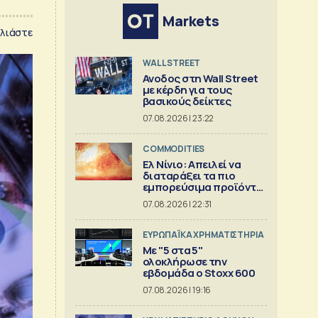
Markets
λιάστε
WALL STREET
Ανοδος στη Wall Street
με κέρδη για τους
βασικούς δείκτες
07.08.2026 | 23:22
COMMODITIES
Ελ Νίνιο: Απειλεί να
διαταράξει τα πιο
εμπορεύσιμα προϊόντα
στον κόσμο
07.08.2026 | 22:31
ΕΥΡΩΠΑΪΚΑ ΧΡΗΜΑΤΙΣΤΗΡΙΑ
Με "5 στα 5"
ολοκλήρωσε την
εβδομάδα ο Stoxx 600
07.08.2026 | 19:16