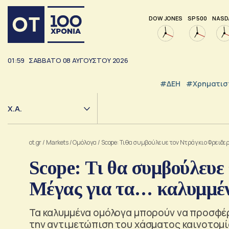
DOW JONES
SP 500
NASD
01:59
ΣΑΒΒΑΤΟ
08
ΑΥΓΟΥΣΤΟΥ
2026
#ΔΕΗ
#Χρηματισ
Χ.Α.
ot.gr
/
Markets
/
Ομόλογα
/
Scope: Τι θα συμβούλευε τον Ντράγκι ο Φρειδε
Scope: Τι θα συμβούλευε
Μέγας για τα… καλυμμέ
Τα καλυμμένα ομόλογα μπορούν να προσφέ
την αντιμετώπιση του χάσματος καινοτομί