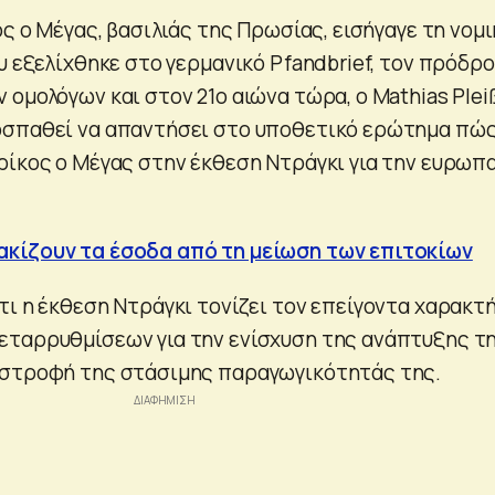
ος ο Μέγας, βασιλιάς της Πρωσίας, εισήγαγε τη νομ
υ εξελίχθηκε στο γερμανικό Pfandbrief, τον πρόδρ
ομολόγων και στον 21ο αιώνα τώρα, ο Mathias Plei
σπαθεί να απαντήσει στο υποθετικό ερώτημα πώς
ρίκος ο Μέγας στην έκθεση Ντράγκι για την ευρωπ
κίζουν τα έσοδα από τη μείωση των επιτοκίων
τι η έκθεση Ντράγκι τονίζει τον επείγοντα χαρακτ
εταρρυθμίσεων για την ενίσχυση της ανάπτυξης τ
αστροφή της στάσιμης παραγωγικότητάς της.