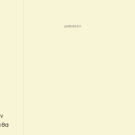
ην
α θα