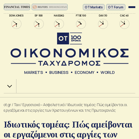
ΟΤ Markets
OT Forum
DOW JONES
SP 500
NASDAQ
FTSE 100
DAX 30
CAC 40
MARKETS
BUSINESS
ECONOMY
WORLD
Χ.Α.
ot.gr
/
Tax
/
Εργασιακά – Ασφαλιστικά
/
Ιδιωτικός τομέας: Πώς αμείβονται οι
εργαζόμενοι στις αργίες των Χριστουγέννων και της Πρωτοχρονιάς
Ιδιωτικός τομέας: Πώς αμείβονται
οι εργαζόμενοι στις αργίες των