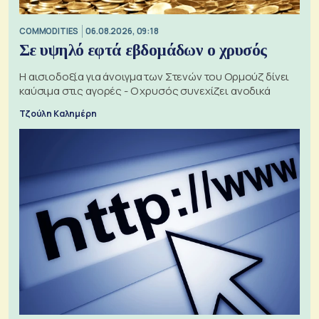
COMMODITIES
06.08.2026, 09:18
Σε υψηλό εφτά εβδομάδων ο χρυσός
Η αισιοδοξία για άνοιγμα των Στενών του Ορμούζ δίνει
καύσιμα στις αγορές - Ο χρυσός συνεχίζει ανοδικά
Τζούλη Καλημέρη