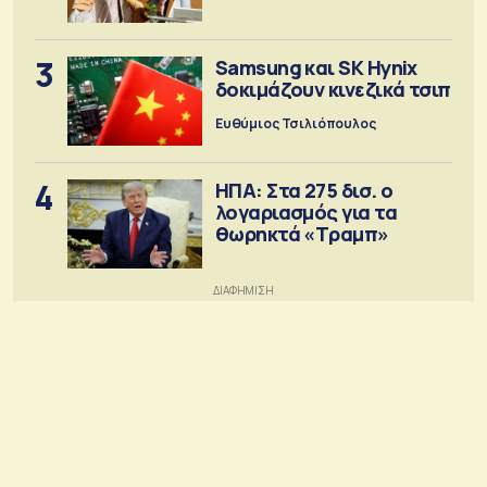
3
Samsung και SK Hynix
δοκιμάζουν κινεζικά τσιπ
Ευθύμιος Τσιλιόπουλος
4
ΗΠΑ: Στα 275 δισ. ο
λογαριασμός για τα
θωρηκτά «Τραμπ»