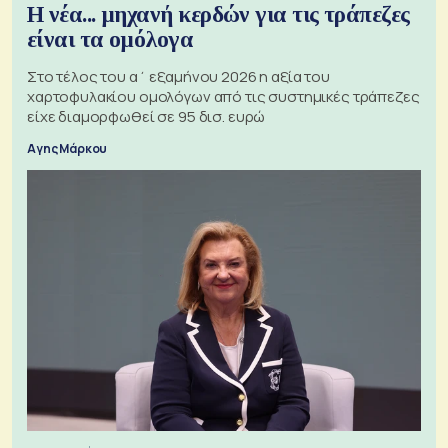
Η νέα... μηχανή κερδών για τις τράπεζες
είναι τα ομόλογα
Στο τέλος του α΄ εξαμήνου 2026 η αξία του
χαρτοφυλακίου ομολόγων από τις συστημικές τράπεζες
είχε διαμορφωθεί σε 95 δισ. ευρώ
Αγης Μάρκου