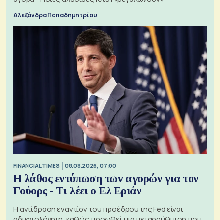
Αλεξάνδρα Παπαδημητρίου
FINANCIAL TIMES
08.08.2026, 07:00
Η λάθος εντύπωση των αγορών για τον
Γούορς - Τι λέει ο Ελ Εριάν
Η αντίδραση εναντίον του προέδρου της Fed είναι
αδικαιολόγητη, καθώς προωθεί μια μεταρρύθμιση που