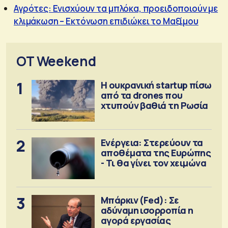
Αγρότες: Ενισχύουν τα μπλόκα, προειδοποιούν με
κλιμάκωση – Εκτόνωση επιδιώκει το Μαξίμου
OT Weekend
1
Η ουκρανική startup πίσω
από τα drones που
χτυπούν βαθιά τη Ρωσία
2
Ενέργεια: Στερεύουν τα
αποθέματα της Ευρώπης
- Τι θα γίνει τον χειμώνα
3
Μπάρκιν (Fed): Σε
αδύναμη ισορροπία η
αγορά εργασίας