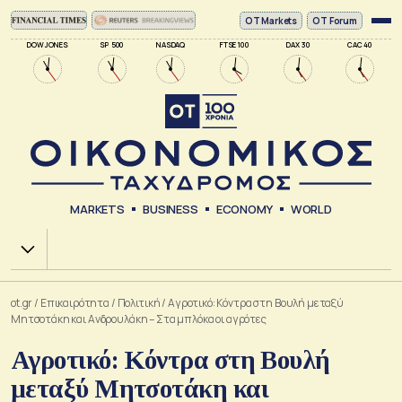
ΟΤ Markets
OT Forum
DOW JONES
SP 500
NASDAQ
FTSE 100
DAX 30
CAC 40
MARKETS
BUSINESS
ECONOMY
WORLD
Χ.Α.
ot.gr
/
Επικαιρότητα
/
Πολιτική
/
Αγροτικό: Κόντρα στη Βουλή μεταξύ
Μητσοτάκη και Ανδρουλάκη – Στα μπλόκα οι αγρότες
Αγροτικό: Κόντρα στη Βουλή
μεταξύ Μητσοτάκη και