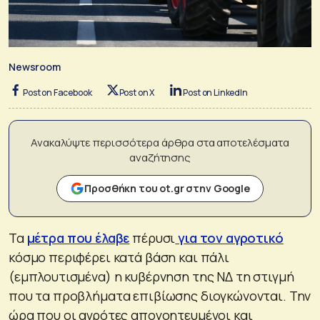
Newsroom
Post on Facebook
Post on X
Post on LinkedIn
Ανακαλύψτε περισσότερα άρθρα στα αποτελέσματα
αναζήτησης
Προσθήκη του ot.gr στην Google
Τα
μέτρα που έλαβε
πέρυσι
για τον αγροτικό
κόσμο περιφέρει κατά βάση και πάλι
(εμπλουτισμένα) η κυβέρνηση της ΝΔ τη στιγμή
που τα προβλήματα επιβίωσης διογκώνονται. Την
ώρα που οι αγρότες απογοητευμένοι και