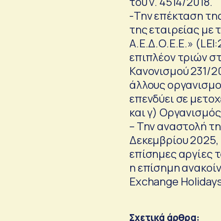
του ν. 4514/2018.
-Την επέκταση της
της εταιρείας με
Α.Ε.Δ.Ο.Ε.Ε.» (L
επιπλέον τριών σ
Κανονισμού 231/20
άλλους οργανισμού
επενδύει σε μετοχ
και γ) Οργανισμός
– Την αναστολή τ
Δεκεμβρίου 2025, 
επίσημες αργίες τ
η επίσημη ανακοί
Exchange Holidays
Σχετικά άρθρα: