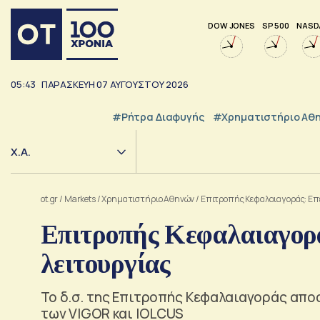
DOW JONES
SP 500
NASD
05:43
ΠΑΡΑΣΚΕΥΗ
07
ΑΥΓΟΥΣΤΟΥ
2026
#ρήτρα Διαφυγής
#Χρηματιστήριο Αθ
Χ.Α.
ot.gr
/
Markets
/
Xρηματιστήριο Αθηνών
/
Επιτροπής Κεφαλαιαγοράς: Επε
Επιτροπής Κεφαλαιαγορά
λειτουργίας
Το δ.σ. της Επιτροπής Κεφαλαιαγοράς απο
των VIGOR και IOLCUS