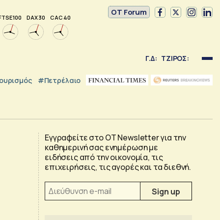
OT Forum
FTSE 100
DAX 30
CAC 40
Γ.Δ:
ΤΖΙΡΟΣ:
ουρισμός
#Πετρέλαιο
Εγγραφείτε στο OT Newsletter για την
καθημερινή σας ενημέρωση με
ειδήσεις από την οικονομία, τις
επιχειρήσεις, τις αγορές και τα διεθνή.