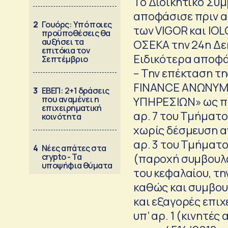
Το Διοικητικό Συ
αποφάσισε πριν α
2
Γουόρς: Υπό ποιες
των VIGOR και IOL
προϋποθέσεις θα
αυξήσει τα
ΟΣΕΚΑ την 24η Δε
επιτόκια τον
Ειδικότερα αποφά
Σεπτέμβριο
– Την επέκταση τη
FINANCE ΑΝΩΝΥΜ
3
ΕΒΕΠ: 2+1 δράσεις
που αναμένει η
ΥΠΗΡΕΣΙΩΝ» ως πρ
επιχειρηματική
αρ. 7 του Τμήματ
κοινότητα
χωρίς δέσμευση α
αρ. 3 του Τμήματο
4
Νέες απάτες στα
crypto - Τα
(παροχή συμβουλώ
υποψήφια θύματα
του κεφαλαίου, τη
καθώς και συμβου
και εξαγορές επι
υπ’ αρ. 1 (κινητέ