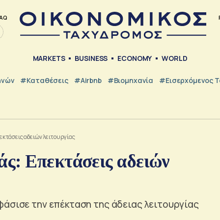
AQ
MARKETS
BUSINESS
ECONOMY
WORLD
ηνών
#Καταθέσεις
#Airbnb
#Βιομηχανία
#εισερχόμενος Τ
κτάσεις αδειών λειτουργίας
ς: Επεκτάσεις αδειών
φάσισε την επέκταση της άδειας λειτουργίας