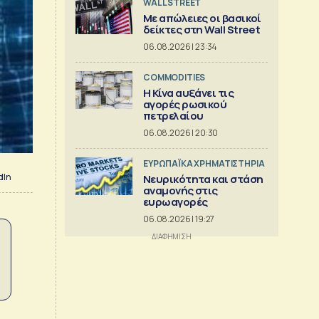
WALL STREET
Με απώλειες οι βασικοί
δείκτες στη Wall Street
06.08.2026 | 23:34
COMMODITIES
Η Κίνα αυξάνει τις
αγορές ρωσικού
πετρελαίου
06.08.2026 | 20:30
ΕΥΡΩΠΑΪΚΑ ΧΡΗΜΑΤΙΣΤΗΡΙΑ
dIn
Νευρικότητα και στάση
αναμονής στις
ευρωαγορές
06.08.2026 | 19:27