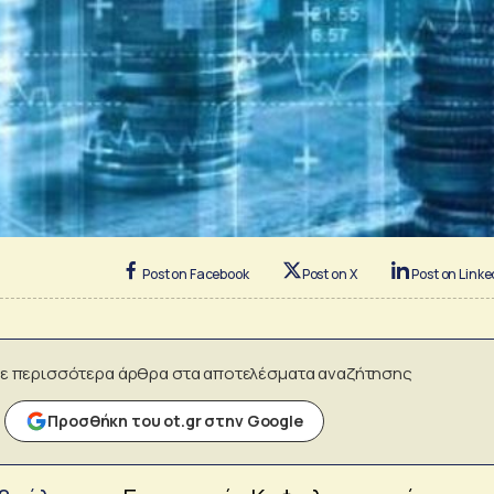
Post on Facebook
Post on X
Post on Linke
ε περισσότερα άρθρα στα αποτελέσματα αναζήτησης
Προσθήκη του ot.gr στην Google