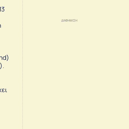
13
η
ε
nd)
).
χει