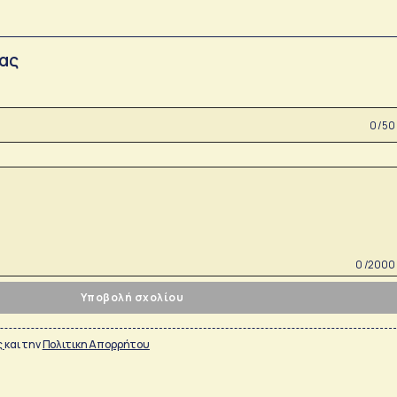
σας
0 /50
0 /2000
Υποβολή σχολίου
ς
και την
Πολιτικη Απορρήτου