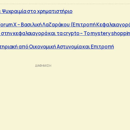
: Ψυχραιμία στο χρηματιστήριο
Forum X – Βασιλική Λαζαράκου (Επιτροπή Κεφαλαιαγορ
 στην κεφαλαιαγορά και τα crypto – Το mystery shoppi
τηριακή από Οικονομική Αστυνομία και Επιτροπή