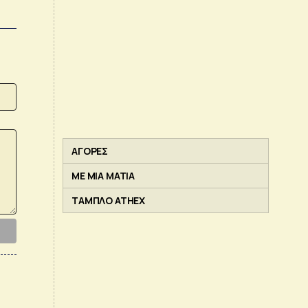
ΑΓΟΡΕΣ
ΜΕ ΜΙΑ ΜΑΤΙΑ
ΤΑΜΠΛΟ ATHEX