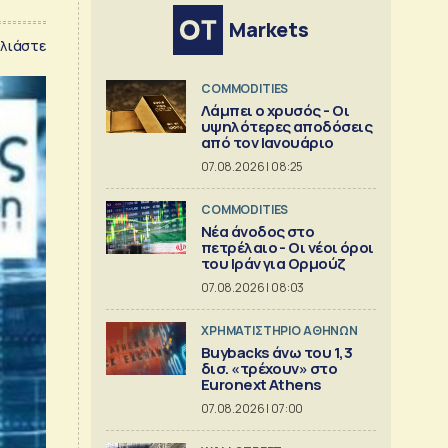
Markets
λιάστε
COMMODITIES
Λάμπει ο χρυσός - Οι
υψηλότερες αποδόσεις
από τον Ιανουάριο
07.08.2026 | 08:25
COMMODITIES
Νέα άνοδος στο
πετρέλαιο - Οι νέοι όροι
του Ιράν για Ορμούζ
07.08.2026 | 08:03
XΡΗΜΑΤΙΣΤΗΡΙΟ ΑΘΗΝΩΝ
Buybacks άνω του 1,3
δισ. «τρέχουν» στο
Euronext Athens
07.08.2026 | 07:00