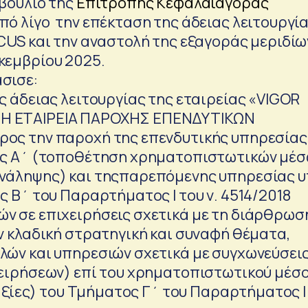
μβούλιο της
Επιτροπής Κεφαλαιαγοράς
πό λίγο την επέκταση της άδειας λειτουργί
CUS και την αναστολή της εξαγοράς μεριδίω
κεμβρίου 2025.
σισε:
ς άδειας λειτουργίας της εταιρείας «VIGOR
Η ΕΤΑΙΡΕΙΑ ΠΑΡΟΧΗΣ ΕΠΕΝΔΥΤΙΚΩΝ
ος την παροχή της επενδυτικής υπηρεσίας
ος Α΄ (τοποθέτηση χρηματοπιστωτικών μέ
νάληψης) και τηςπαρεπόμενης υπηρεσίας υ
ς Β΄ του Παραρτήματος Ι του ν. 4514/2018
ν σε επιχειρήσεις σχετικά με τη διάρθρωσ
ν κλαδική στρατηγική και συναφή θέματα,
λών και υπηρεσιών σχετικά με συγχωνεύσει
χειρήσεων) επί του χρηματοπιστωτικού μέσ
ς αξίες) του Τμήματος Γ΄ του Παραρτήματος Ι