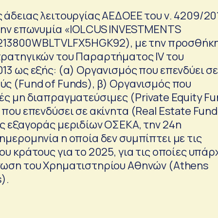
 άδειας λειτουργίας ΑΕΔΟΕΕ του ν. 4209/20
 την επωνυμία «IOLCUS INVESTMENTS
EI:213800WBLTVLFX5HGK92), με την προσθήκ
τρατηγικών του Παραρτήματος IV του
13 ως εξής: (α) Οργανισμός που επενδύει σ
ς (Fund of Funds), β) Οργανισμός που
ές μη διαπραγματεύσιμες (Private Equity Fu
 που επενδύσει σε ακίνητα (Real Estate Fund
ης εξαγοράς μεριδίων ΟΣΕΚΑ, την 24η
ημερομηνία η οποία δεν συμπίπτει με τις
ου κράτους για το 2025, για τις οποίες υπάρ
νωση του Χρηματιστηρίου Αθηνών (Athens
).