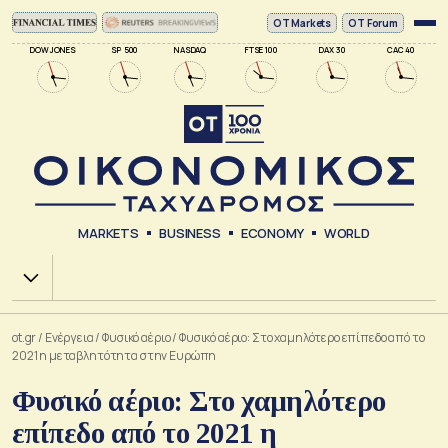
ΟΤ Markets
OT Forum
DOW JONES
SP 500
NASDAQ
FTSE 100
DAX 30
CAC 40
MARKETS
BUSINESS
ECONOMY
WORLD
Χ.Α.
ot.gr
/
Ενέργεια
/
Φυσικό αέριο
/
Φυσικό αέριο: Στο χαμηλότερο επίπεδο από το
2021 η μεταβλητότητα στην Ευρώπη
Φυσικό αέριο: Στο χαμηλότερο
επίπεδο από το 2021 η