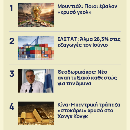
1
Μουντιάλ: Ποιοι έβαλαν
«χρυσό γκολ»
2
ΕΛΣΤΑΤ: Άλμα 26,3% στις
εξαγωγές τον Ιούνιο
3
Θεοδωρικάκος: Νέο
αναπτυξιακό καθεστώς
για την Άμυνα
4
Κίνα: Η κεντρική τράπεζα
«στοκάρει» χρυσό στο
Χονγκ Κονγκ