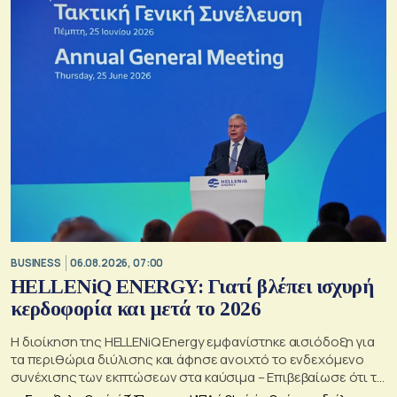
BUSINESS
06.08.2026, 07:00
HELLENiQ ENERGY: Γιατί βλέπει ισχυρή
κερδοφορία και μετά το 2026
Η διοίκηση της HELLENiQ Energy εμφανίστηκε αισιόδοξη για
τα περιθώρια διύλισης και άφησε ανοιχτό το ενδεχόμενο
συνέχισης των εκπτώσεων στα καύσιμα – Επιβεβαίωσε ότι το
γεωτρύπανο θα μπει το 2027 στο Βόρειο Ιόνιο