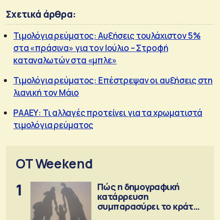
Σχετικά άρθρα:
Τιμολόγια ρεύματος: Αυξήσεις τουλάχιστον 5%
στα «πράσινα» για τον Ιούλιο – Στροφή
καταναλωτών στα «μπλε»
Τιμολόγια ρεύματος: Επέστρεψαν οι αυξήσεις στη
λιανική τον Μάιο
ΡΑΑΕΥ: Τι αλλαγές προτείνει για τα χρωματιστά
τιμολόγια ρεύματος
OT Weekend
1
Πώς η δημογραφική
κατάρρευση
συμπαρασύρει το κράτος
πρόνοιας