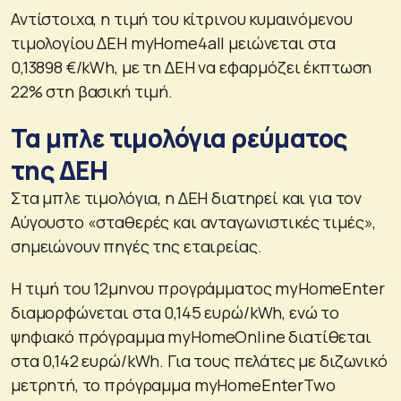
Αντίστοιχα, η τιμή του κίτρινου κυμαινόμενου
τιμολογίου ΔΕΗ myHome4all μειώνεται στα
0,13898 €/kWh, με τη ΔΕΗ να εφαρμόζει έκπτωση
22% στη βασική τιμή.
Τα μπλε τιμολόγια ρεύματος
της ΔΕΗ
Στα μπλε τιμολόγια, η ΔΕΗ διατηρεί και για τον
Αύγουστο «σταθερές και ανταγωνιστικές τιμές»,
σημειώνουν πηγές της εταιρείας.
Η τιμή του 12μηνου προγράμματος myHomeEnter
διαμορφώνεται στα 0,145 ευρώ/kWh, ενώ το
ψηφιακό πρόγραμμα myHomeOnline διατίθεται
στα 0,142 ευρώ/kWh. Για τους πελάτες με διζωνικό
μετρητή, το πρόγραμμα myHomeEnterTwo