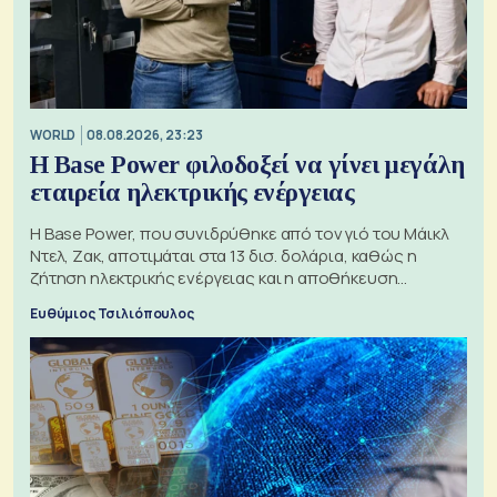
WORLD
08.08.2026, 23:23
Η Base Power φιλοδοξεί να γίνει μεγάλη
εταιρεία ηλεκτρικής ενέργειας
Η Base Power, που συνιδρύθηκε από τον γιό του Μάικλ
Ντελ, Ζακ, αποτιμάται στα 13 δισ. δολάρια, καθώς η
ζήτηση ηλεκτρικής ενέργειας και η αποθήκευση
μπαταριών αυξάνονται
Ευθύμιος Τσιλιόπουλος