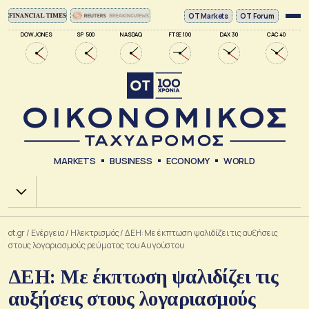
ΟΤ Markets
OT Forum
DOW JONES
SP 500
NASDAQ
FTSE 100
DAX 30
CAC 40
MARKETS
BUSINESS
ECONOMY
WORLD
Χ.Α.
ot.gr
/
Ενέργεια
/
Ηλεκτρισμός
/
ΔΕΗ: Με έκπτωση ψαλιδίζει τις αυξήσεις
στους λογαριασμούς ρεύματος του Αυγούστου
ΔΕΗ: Με έκπτωση ψαλιδίζει τις
αυξήσεις στους λογαριασμούς