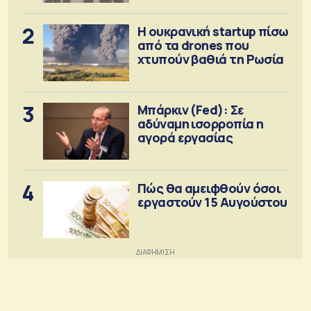
2
Η ουκρανική startup πίσω
από τα drones που
χτυπούν βαθιά τη Ρωσία
3
Μπάρκιν (Fed): Σε
αδύναμη ισορροπία η
αγορά εργασίας
4
Πώς θα αμειφθούν όσοι
εργαστούν 15 Αυγούστου