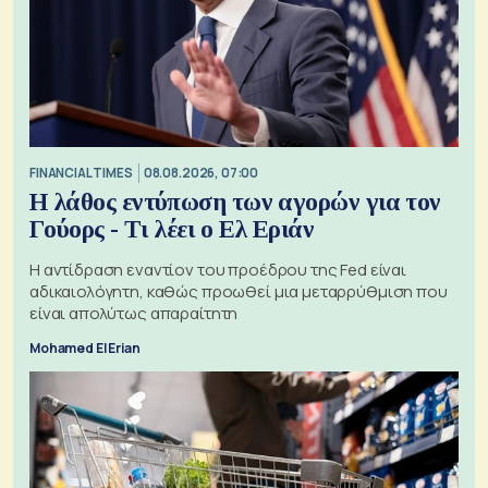
FINANCIAL TIMES
08.08.2026, 07:00
Η λάθος εντύπωση των αγορών για τον
Γούορς - Τι λέει ο Ελ Εριάν
Η αντίδραση εναντίον του προέδρου της Fed είναι
αδικαιολόγητη, καθώς προωθεί μια μεταρρύθμιση που
είναι απολύτως απαραίτητη
Mohamed El Erian